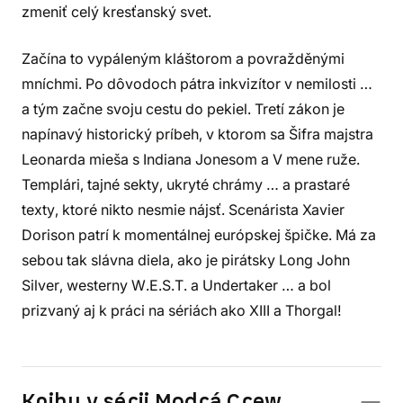
zmeniť celý kresťanský svet.
Začína to vypáleným kláštorom a povražděnými
mníchmi. Po dôvodoch pátra inkvizítor v nemilosti …
a tým začne svoju cestu do pekiel. Tretí zákon je
napínavý historický príbeh, v ktorom sa Šifra majstra
Leonarda mieša s Indiana Jonesom a V mene ruže.
Templári, tajné sekty, ukryté chrámy … a prastaré
texty, ktoré nikto nesmie nájsť. Scenárista Xavier
Dorison patrí k momentálnej európskej špičke. Má za
sebou tak slávna diela, ako je pirátsky Long John
Silver, westerny W.E.S.T. a Undertaker … a bol
prizvaný aj k práci na sériách ako XIII a Thorgal!
Knihy v sérii Modrá Crew