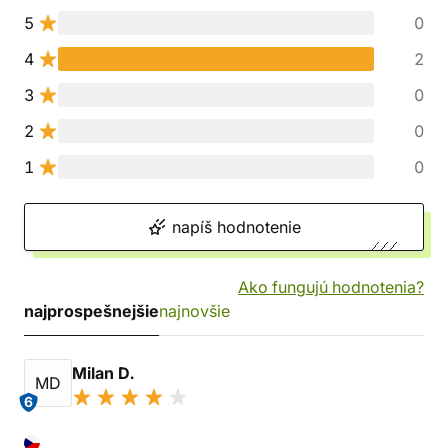
5
0
4
2
3
0
2
0
1
0
napíš hodnotenie
Ako fungujú hodnotenia?
najprospešnejšie
najnovšie
Milan D.
MD
6