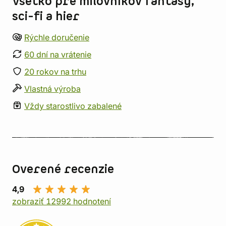
Všetko pre milovníkov fantasy,
sci-fi a hier
Rýchle doručenie
60 dní na vrátenie
20 rokov na trhu
Vlastná výroba
Vždy starostlivo zabalené
Overené recenzie
4,9
zobraziť 12992 hodnotení