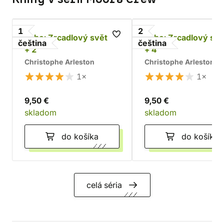
1
2
Ekho: Zrcadlový svět 1
Ekho: Zrcadlový svě
čeština
čeština
+ 2
+ 4
Christophe Arleston
Christophe Arleston
1×
1×
9,50 €
9,50 €
skladom
skladom
do košíka
do košíka
celá séria