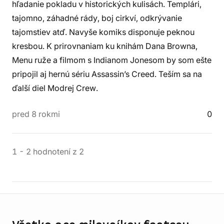
hľadanie pokladu v historických kulisách. Templári,
tajomno, záhadné rády, boj cirkví, odkrývanie
tajomstiev atď. Navyše komiks disponuje peknou
kresbou. K prirovnaniam ku knihám Dana Browna,
Menu ruže a filmom s Indianom Jonesom by som ešte
pripojil aj hernú sériu Assassin’s Creed. Teším sa na
ďalší diel Modrej Crew.
pred 8 rokmi
0
1
-
2
hodnotení
z
2
Informácie o obchode