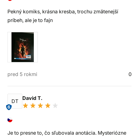
Pekný komiks, krásna kresba, trochu zmätenejší
príbeh, ale je to fajn
pred 5 rokmi
0
David T.
DT
6
Je to presne to, čo sľubovala anotácia. Mysteriózne