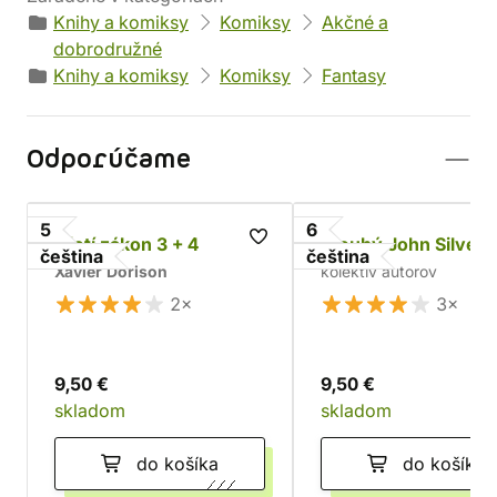
Knihy a komiksy
Komiksy
Akčné a
dobrodružné
Knihy a komiksy
Komiksy
Fantasy
Odporúčame
5
6
Třetí zákon 3 + 4
Dlouhý John Silver 1
čeština
čeština
Xavier Dorison
kolektív autorov
2×
3×
9,50 €
9,50 €
skladom
skladom
do košíka
do košíka