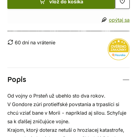
vlož do košíka
opýtaj sa
60 dní na vrátenie
Popis
Od vojny o Prsteň už ubehlo sto dva rokov.
V Gondore zúri protielfské povstania a trpaslíci si
chcú vziať bane v Morii - napríklad aj silou. Schyľuje
sa k ďalšej zničujúce vojne.
Krajom, ktorý doteraz netuší o hroziacej katastrofe,