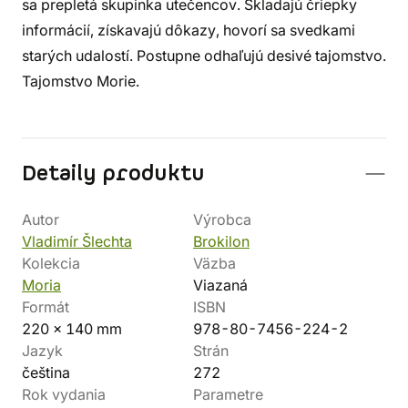
sa prepletá skupinka utečencov. Skladajú čriepky
informácií, získavajú dôkazy, hovorí sa svedkami
starých udalostí. Postupne odhaľujú desivé tajomstvo.
Tajomstvo Morie.
Detaily produktu
Autor
Výrobca
Vladimír Šlechta
Brokilon
Kolekcia
Väzba
Moria
Viazaná
Formát
ISBN
220 x 140 mm
978-80-7456-224-2
Jazyk
Strán
čeština
272
Rok vydania
Parametre