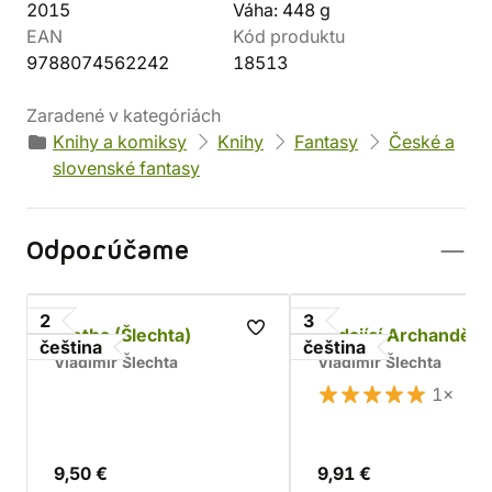
2015
Váha: 448 g
EAN
Kód produktu
9788074562242
18513
Zaradené v kategóriách
Knihy a komiksy
Knihy
Fantasy
České a
slovenské fantasy
Odporúčame
2
3
Kletba (Šlechta)
Padající Archanděl
čeština
čeština
Vladimír Šlechta
Vladimír Šlechta
1×
9,50 €
9,91 €