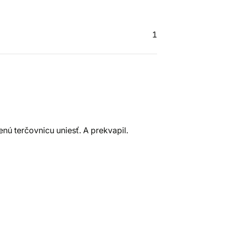
1
nú terčovnicu uniesť. A prekvapil.