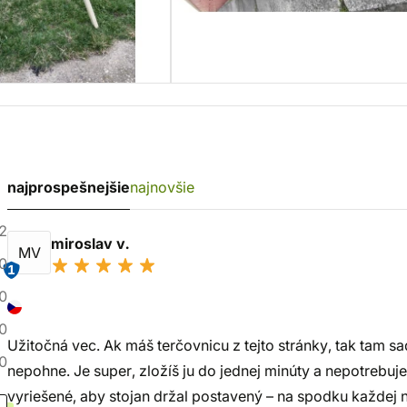
najprospešnejšie
najnovšie
2
miroslav v.
MV
0
1
0
0
Užitočná vec. Ak máš terčovnicu z tejto stránky, tak tam sad
0
nepohne. Je super, zložíš ju do jednej minúty a nepotrebuje
vyriešené, aby stojan držal postavený – na spodku každej n