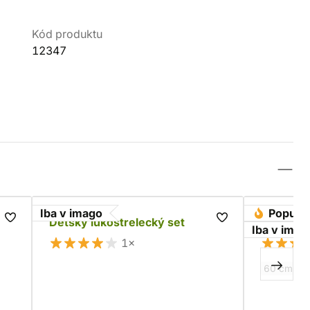
Kód produktu
12347
Iba v imago
Populá
 (6
Detský lukostrelecký set
Drevený 
Iba v imag
1×
60 cm
7