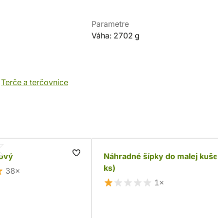
Parametre
Váha: 2702 g
Terče a terčovnice
rový
Náhradné šípky do malej kuše
ks)
38×
1×