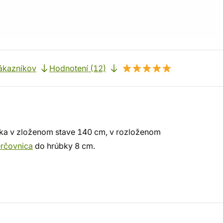
ákazníkov
Hodnotení (12)
ška v zloženom stave 140 cm, v rozloženom
erčovnica
do hrúbky 8 cm.