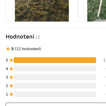
Hodnotení
12
5
(12 hodnotení)
5
1
4
3
2
1