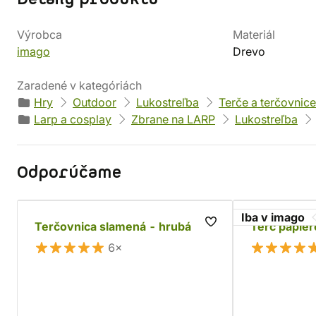
Výrobca
Materiál
imago
Drevo
Zaradené v kategóriách
Hry
Outdoor
Lukostreľba
Terče a terčovnice
Larp a cosplay
Zbrane na LARP
Lukostreľba
Odporúčame
Iba v imago
Terčovnica slamená - hrubá
Terč papie
6×