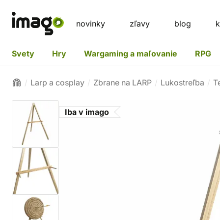
novinky
zľavy
blog
k
Svety
Hry
Wargaming a maľovanie
RPG
Larp a cosplay
Zbrane na LARP
Lukostreľba
T
Iba v imago