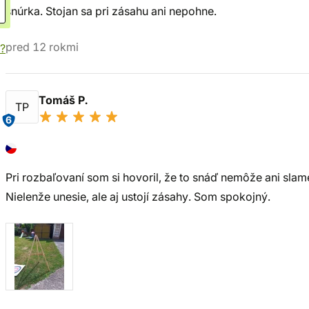
šnúrka. Stojan sa pri zásahu ani nepohne.
pred 12 rokmi
?
Tomáš P.
TP
6
Pri rozbaľovaní som si hovoril, že to snáď nemôže ani slame
Nielenže unesie, ale aj ustojí zásahy. Som spokojný.