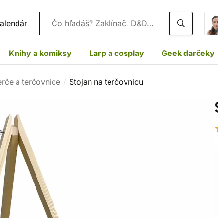
Vyhľadávanie
alendár
Knihy a komiksy
Larp a cosplay
Geek darčeky
erče a terčovnice
Stojan na terčovnicu