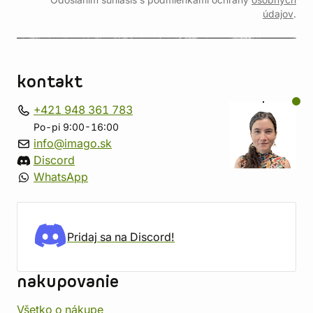
Odoslaním súhlasíš s podmienkami ochrany
osobných
údajov
.
kontakt
+421 948 361 783
Po-pi 9:00-16:00
info@imago.sk
Discord
WhatsApp
Pridaj sa na Discord!
nakupovanie
Všetko o nákupe