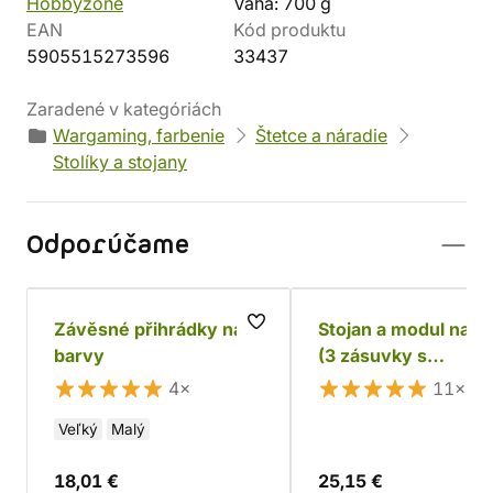
Hobbyzone
Váha: 700 g
EAN
Kód produktu
5905515273596
33437
Zaradené v kategóriách
Wargaming, farbenie
Štetce a náradie
Stolíky a stojany
Odporúčame
Závěsné přihrádky na
Stojan a modul na f
barvy
(3 zásuvky s
oddeľovačmi)
4×
11×
Veľký
Malý
18,01 €
25,15 €