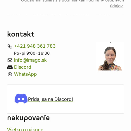
Odoslaním súhlasíš s podmienkami ochrany
osobných
údajov
.
kontakt
+421 948 361 783
Po-pi 9:00-16:00
info@imago.sk
Discord
WhatsApp
Pridaj sa na Discord!
nakupovanie
Všetko o nákupe