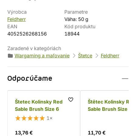
Výrobca
Parametre
Feldherr
Váha: 50 g
EAN
Kód produktu
4052526268156
18944
Zaradené v kategóriách
Wargaming a maľovanie
Štetce
Feldherr
Odporúčame
Štetec Kolinsky Red
Štětec Kolinsky Red
Sable Brush Size 6
Sable Brush Size 5
1×
13,76 €
11,70 €