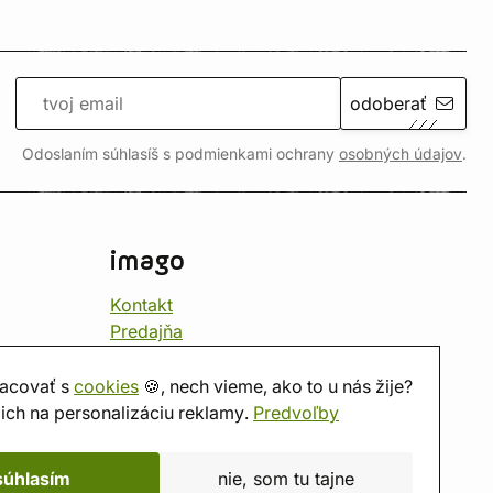
odoberať
Odoslaním súhlasíš s podmienkami ochrany
osobných údajov
.
imago
Kontakt
Predajňa
Herňa
O nás
acovať s
cookies
🍪, nech vieme, ako to u nás žije?
Hodnotenie obchodu
ich na personalizáciu reklamy.
Predvoľby
Darčekové poukážky
Kalendár
súhlasím
nie, som tu tajne
imago.blog