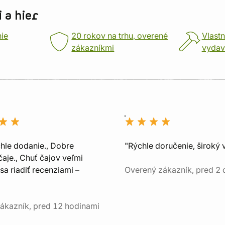
 a hier
nie
20 rokov na trhu, overené
Vlastn
zákazníkmi
vydav
chle dodanie., Dobre
"Rýchle doručenie, široký 
aje., Chuť čajov veľmi
sa riadiť recenziami –
Overený zákazník, pred 2
ákazník, pred 12 hodinami