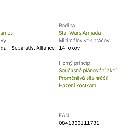
Rodina
 Games
Star Wars Armada
zvy
Minimálny vek hráčov
da – Separatist Alliance
14 rokov
Herný princíp
Současné plánování akcí
Proměnlivá síla hráčů
Házení kostkami
EAN
0841333111731