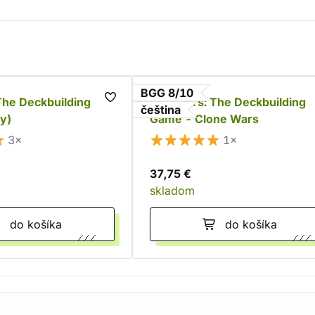
BGG 8/10
The Deckbuilding
Star Wars: The Deckbuilding
čeština
y)
Game - Clone Wars
3×
1×
37,75 €
skladom
do košíka
do košíka