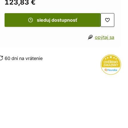
123,83 €
sleduj dostupnosť
opýtaj sa
60 dní na vrátenie