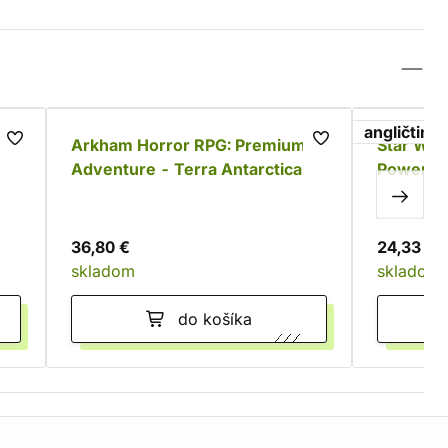
angličtina
Arkham Horror RPG: Premium
Star War
Adventure - Terra Antarctica
Power -
36,80 €
24,33 €
skladom
skladom
do košíka