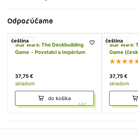
Odporúčame
čeština
čeština
Star Wars: The Deckbuilding
Star Wars: 
Game - Povstalci a Impérium
Game (česk
37,75 €
37,75 €
skladom
skladom
do košíka
Informácie o obchode