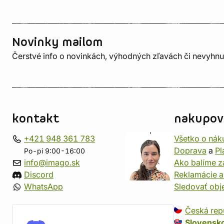
Novinky mailom
Čerstvé info o novinkách, výhodných zľavách či nevyhn
kontakt
nakupov
+421 948 361 783
Všetko o nák
Doprava
a
Pl
Po-pi 9:00-16:00
info@imago.sk
Ako balíme z
Discord
Reklamácie a
WhatsApp
Sledovať ob
Česká rep
Slovensk