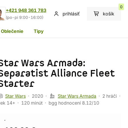
0
+421 948 361 783
prihlásiť
košík
(po-pi 9:00-16:00)
Oblečenie
Tipy
Star Wars Armada:
Separatist Alliance Fleet
Starter
Star Wars
2020
Star Wars Armada
2 hráči
vek 14+
120 minút
bgg hodnocení 8.12/10