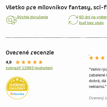
Všetko pre milovníkov fantasy, sci-fi
Rýchle doručenie
60 dní na vráte
buď bez obáv
Overené recenzie
4,9
zobraziť 12993 hodnotení
"Veľmi rý
zabalené č
dobrá, dá 
neklamú."
Overený z