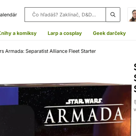
Vyhľadávanie
alendár
Knihy a komiksy
Larp a cosplay
Geek darčeky
s Armada: Separatist Alliance Fleet Starter