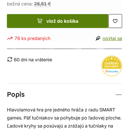
bežná cena:
28,81 €
vlož do košíka
76 ks predaných
opýtaj sa
60 dní na vrátenie
Popis
Hlavolamová hra pre jedného hráča z radu SMART
games. Päť tučniakov sa pohybuje po ľadovej ploche.
Ľadové kryhy sa posúvajú a zrážajú a tučniaky na