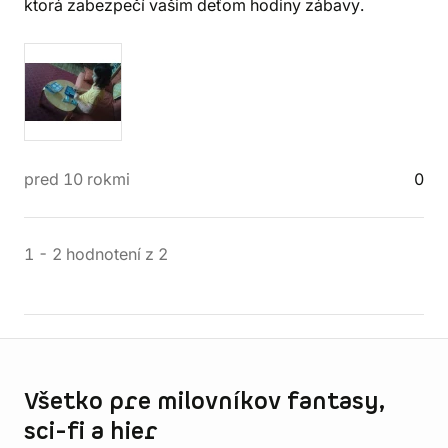
ktorá zabezpečí vašim deťom hodiny zábavy.
pred 10 rokmi
0
1
-
2
hodnotení
z
2
Informácie o obchode
Všetko pre milovníkov fantasy,
sci-fi a hier