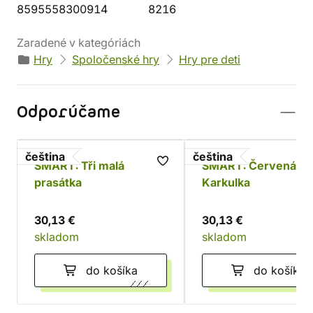
8595558300914
8216
Zaradené v kategóriách
Hry
Spoločenské hry
Hry pre deti
Odporúčame
čeština
čeština
SMART: Tři malá
SMART: Červená
prasátka
Karkulka
30,13 €
30,13 €
skladom
skladom
do košíka
do košíka