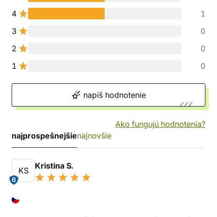
4
1
3
0
2
0
1
0
napíš hodnotenie
Ako fungujú hodnotenia?
najprospešnejšie
najnovšie
Kristina S.
KS
6