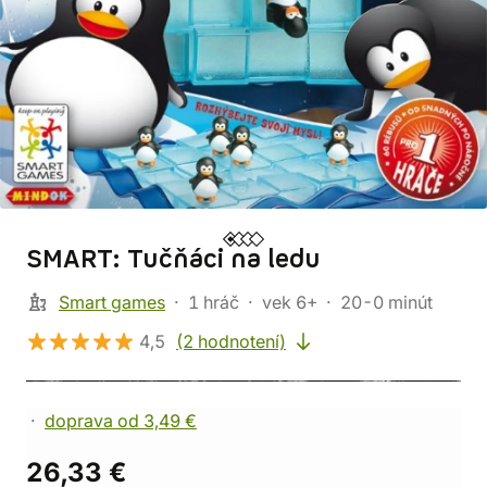
SMART: Tučňáci na ledu
Smart games
1 hráč
vek 6+
20-0 minút
4,5
(2 hodnotení)
doprava od 3,49 €
26,33 €