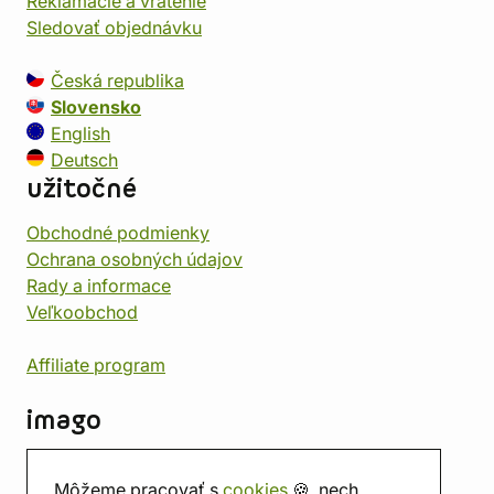
Reklamácie a vrátenie
Sledovať objednávku
Česká republika
Slovensko
English
Deutsch
užitočné
Obchodné podmienky
Ochrana osobných údajov
Rady a informace
Veľkoobchod
Affiliate program
imago
Kontakt
Môžeme pracovať s
cookies
🍪, nech
Predajňa