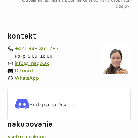
Odoslaním súhlasíš s podmienkami ochrany
osobných
údajov
.
kontakt
+421 948 361 783
Po-pi 9:00-16:00
info@imago.sk
Discord
WhatsApp
Pridaj sa na Discord!
nakupovanie
Všetko o nákupe