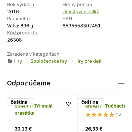
Rok vydania
Herný princíp
2016
Umisťování dílků
Parametre
EAN
Váha: 696 g
8595558302451
Kód produktu
26308
Zaradené v kategóriách
Hry
Spoločenské hry
Hry pre deti
Odporúčame
čeština
čeština
SMART: Tři malá
SMART: Tučňáci na 
prasátka
2×
30,13 €
26,33 €