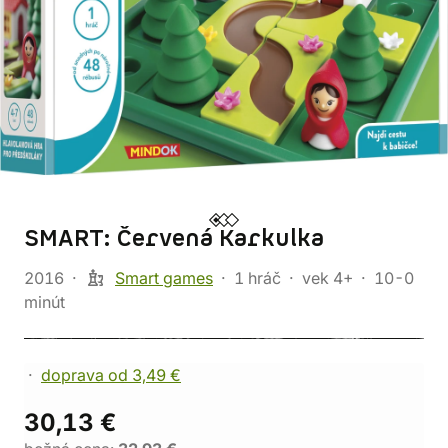
SMART: Červená Karkulka
2016
Smart games
1 hráč
vek 4+
10-0
minút
doprava od 3,49 €
30,13 €