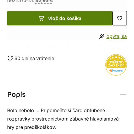
bežná cena:
32,93 €
vlož do košíka
opýtaj sa
60 dní na vrátenie
Popis
Bolo nebolo … Pripomeňte si čaro obľúbené
rozprávky prostredníctvom zábavné hlavolamová
hry pre predškolákov.