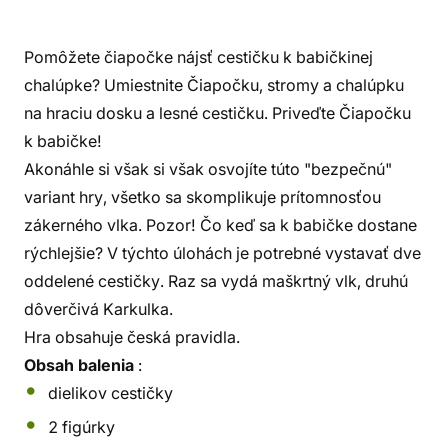
Pomôžete čiapočke nájsť cestičku k babičkinej
chalúpke? Umiestnite Čiapočku, stromy a chalúpku
na hraciu dosku a lesné cestičku. Priveďte Čiapočku
k babičke!
Akonáhle si však si však osvojíte túto "bezpečnú"
variant hry, všetko sa skomplikuje prítomnosťou
zákerného vlka. Pozor! Čo keď sa k babičke dostane
rýchlejšie? V týchto úlohách je potrebné vystavať dve
oddelené cestičky. Raz sa vydá maškrtný vlk, druhú
dôverčivá Karkulka.
Hra obsahuje česká pravidla.
Obsah balenia
:
dielikov cestičky
2 figúrky