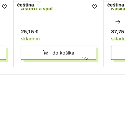
čeština
čeština
Asterix a spol.
Kaskádie
25,15 €
37,75 €
skladom
skladom
do košíka