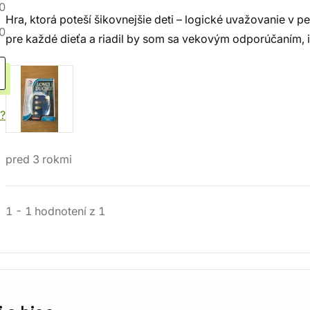
0
Hra, ktorá poteší šikovnejšie deti – logické uvažovanie v p
0
pre každé dieťa a riadil by som sa vekovým odporúčaním, in
?
pred 3 rokmi
1
-
1
hodnotení
z
1