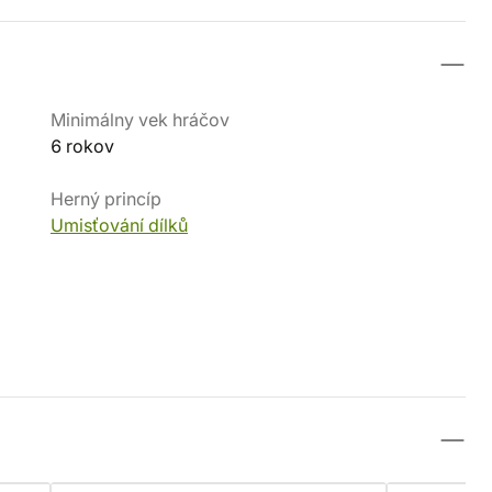
Minimálny vek hráčov
6 rokov
Herný princíp
Umisťování dílků