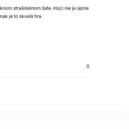
eknom strašidelnom šate. Hoci nie je úplne
ak je to skvelá hra.
0