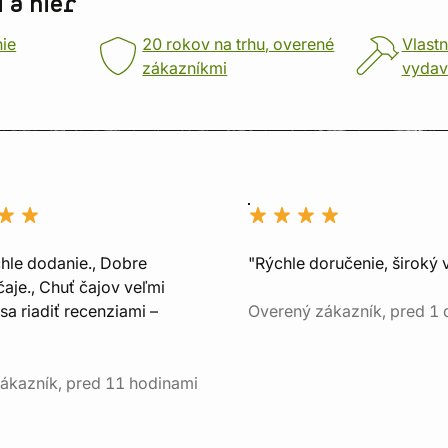
 a hier
nie
20 rokov na trhu, overené
Vlastn
zákazníkmi
vydav
chle dodanie., Dobre
"Rýchle doručenie, široký 
aje., Chuť čajov veľmi
sa riadiť recenziami –
Overený zákazník, pred 1
ákazník, pred 11 hodinami