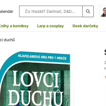
Vyhľadávanie
alendár
Knihy a komiksy
Larp a cosplay
Geek darčeky
ci duchů