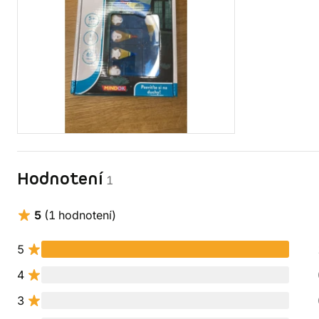
Hodnotení
1
5
(1 hodnotení)
5
4
3