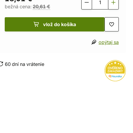
bežná cena:
20,61 €
vlož do košíka
opýtaj sa
60 dní na vrátenie