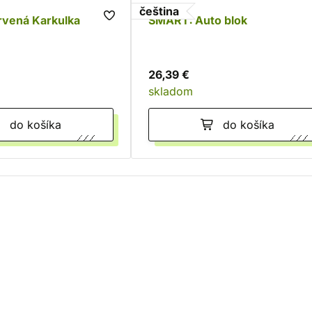
čeština
vená Karkulka
SMART: Auto blok
26,39 €
skladom
do košíka
do košíka