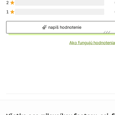
2
1
napíš hodnotenie
Ako fungujú hodnotenia
Informácie o obchode