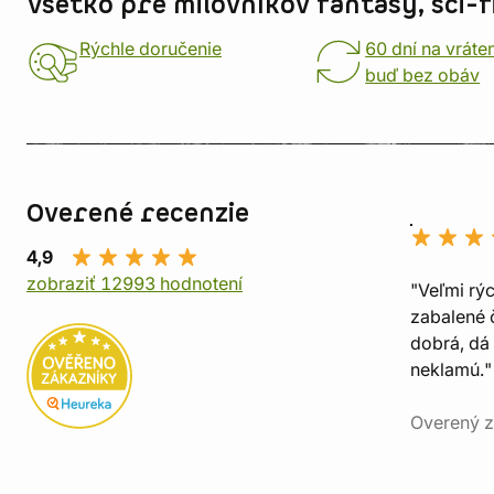
Všetko pre milovníkov fantasy, sci-fi
Rýchle doručenie
60 dní na vráte
buď bez obáv
Overené recenzie
4,9
zobraziť 12993 hodnotení
"Veľmi rý
zabalené č
dobrá, dá 
neklamú."
Overený z