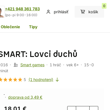
0
+421 948 361 783
prihlásiť
košík
(po-pi 9:00-16:00)
Oblečenie
Tipy
SMART: Lovci duchů
2016
Smart games
1 hráč
vek 6+
15-0
minút
5
(1 hodnotení)
doprava od 3,49 €
18,01 €