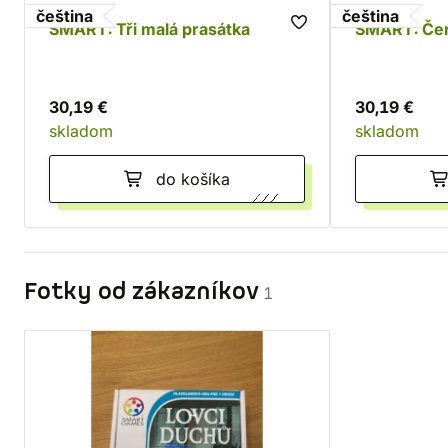
čeština
čeština
SMART: Tři malá prasátka
SMART: Čer
30,19 €
30,19 €
skladom
skladom
do košíka
Fotky od zákazníkov
1