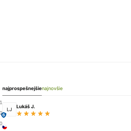
najprospešnejšie
najnovšie
1
Lukáš J.
LJ
0
6
0