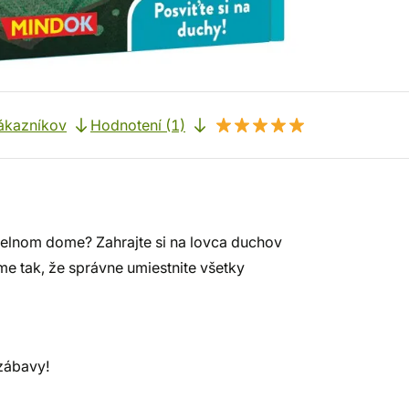
ákazníkov
Hodnotení (1)
idelnom dome? Zahrajte si na lovca duchov
ome tak, že správne umiestnite všetky
 zábavy!