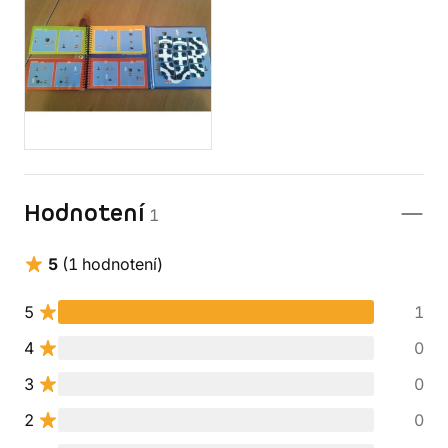
Hodnotení
1
5
(1 hodnotení)
5
1
4
0
3
0
2
0