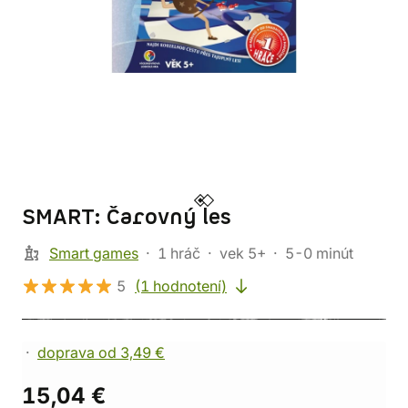
SMART: Čarovný les
Smart games
1 hráč
vek 5+
5-0 minút
5
(1 hodnotení)
doprava od 3,49 €
15,04 €