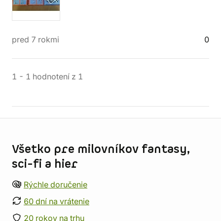
pred 7 rokmi
0
1
-
1
hodnotení
z
1
Informácie o obchode
Všetko pre milovníkov fantasy,
sci-fi a hier
Rýchle doručenie
60 dní na vrátenie
20 rokov na trhu