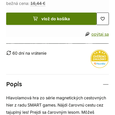
bežná cena:
16,44 €
vlož do košíka
opýtaj sa
60 dní na vrátenie
Popis
Hlavolamová hra zo série magnetických cestovných
hier z radu SMART games. Nájdi čarovnú cestu cez
tajuplný les! Prejdi sa čarovným lesom. Môžeš