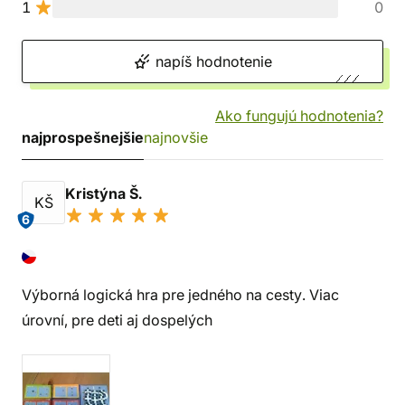
1
0
napíš hodnotenie
Ako fungujú hodnotenia?
najprospešnejšie
najnovšie
Kristýna Š.
KŠ
6
Výborná logická hra pre jedného na cesty. Viac
úrovní, pre deti aj dospelých