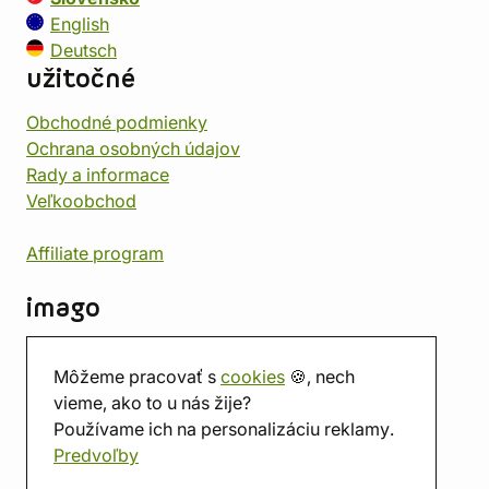
English
Deutsch
užitočné
Obchodné podmienky
Ochrana osobných údajov
Rady a informace
Veľkoobchod
Affiliate program
imago
Kontakt
Môžeme pracovať s
cookies
🍪, nech
Predajňa
vieme, ako to u nás žije?
Herňa
Používame ich na personalizáciu reklamy.
O nás
Predvoľby
Hodnotenie obchodu
Darčekové poukážky