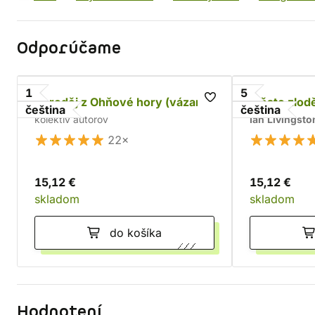
Odporúčame
1
5
Čaroděj z Ohňové hory (vázaná)
Město zlod
čeština
čeština
kolektív autorov
Ian Livingsto
22×
15,12 €
15,12 €
skladom
skladom
do košíka
Hodnotení