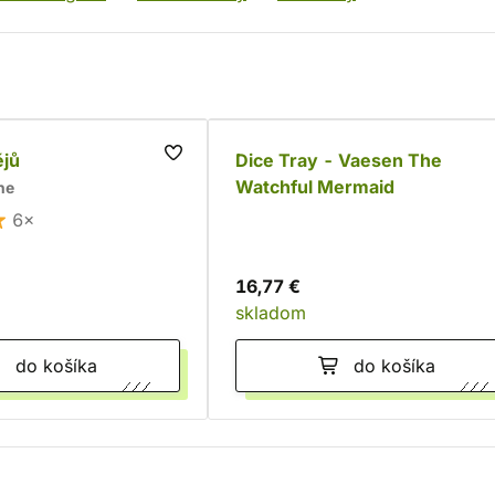
ějů
Dice Tray - Vaesen The
Watchful Mermaid
ne
6×
16,77 €
skladom
do košíka
do košíka