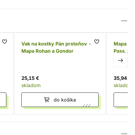
Vak na kostky Pán prsteňov -
Mapa Ru
Mapa Rohan a Gondor
Pass, za
25,15 €
35,94 €
skladom
skladom
do košíka