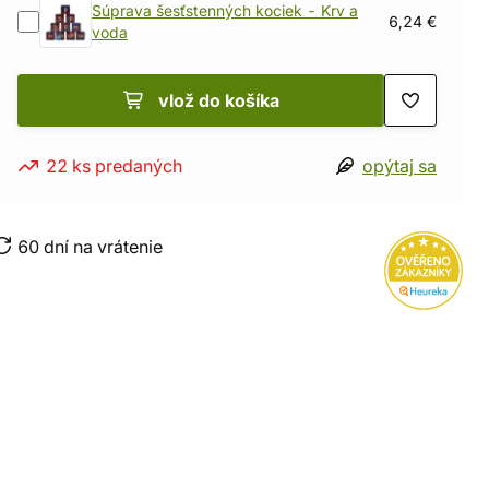
Súprava šesťstenných kociek - Krv a
6,24 €
voda
vlož do košíka
22 ks predaných
opýtaj sa
60 dní na vrátenie