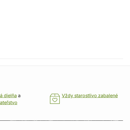
á dielňa
a
Vždy starostlivo zabalené
ateľstvo