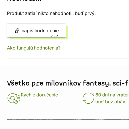
Produkt zatiaľ nikto nehodnotil, buď prvý!
napíš hodnotenie
Ako fungujú hodnotenia?
Informácie o obchode
Všetko pre milovníkov fantasy, sci-fi
Rýchle doručenie
60 dní na vráte
buď bez obáv