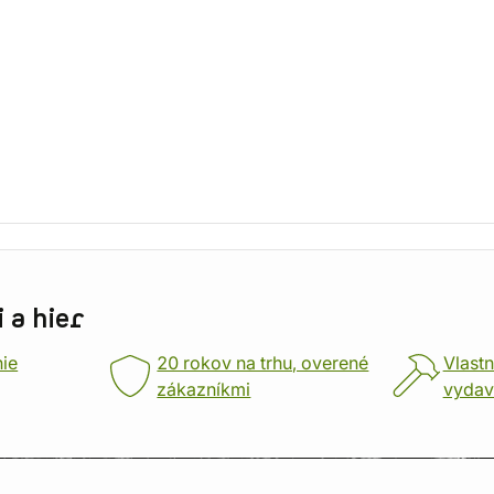
 a hier
nie
20 rokov na trhu, overené
Vlastn
zákazníkmi
vydav