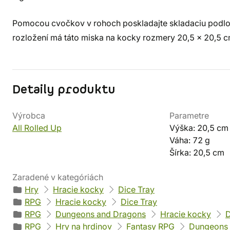
Pomocou cvočkov v rohoch poskladajte skladaciu podlo
rozložení má táto miska na kocky rozmery 20,5 x 20,5 c
Detaily produktu
Výrobca
Parametre
All Rolled Up
Výška: 20,5 cm
Váha: 72 g
Šírka: 20,5 cm
Zaradené v kategóriách
Hry
Hracie kocky
Dice Tray
RPG
Hracie kocky
Dice Tray
RPG
Dungeons and Dragons
Hracie kocky
D
RPG
Hry na hrdinov
Fantasy RPG
Dungeons 