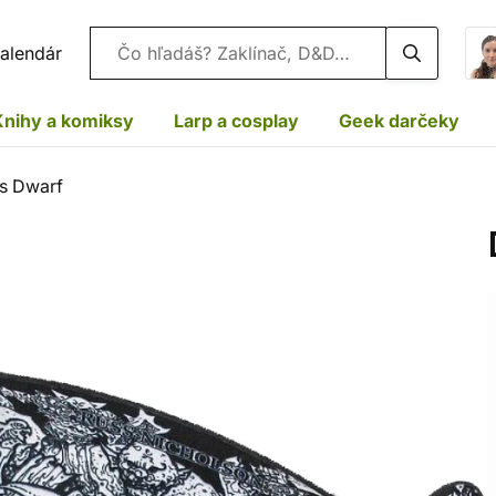
Vyhľadávanie
alendár
Knihy a komiksy
Larp a cosplay
Geek darčeky
os Dwarf