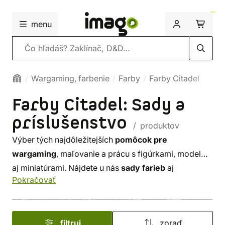
menu
Vyhľadávanie
Wargaming, farbenie
Farby
Farby Citadel
Farby Citadel: Sady a
príslušenstvo
/ produktov
Výber tých najdôležitejších
pomôcok pre
wargaming
, maľovanie a prácu s figúrkami, modelmi
aj miniatúrami. Nájdete u nás
sady farieb
aj
Pokračovať
modelárskych nástrojov
pre začiatočníkov
,
tematicky zamerané sady farieb, ale aj vybavenie pre
pokročilých modelárov. Nájdete u nás držadlá na
filtruj
zoraď
figúrky, palety, držiaky na farbičky, boxy na