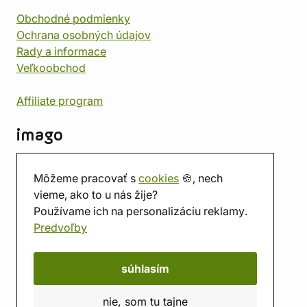
Obchodné podmienky
Ochrana osobných údajov
Rady a informace
Veľkoobchod
Affiliate program
imago
Kontakt
Môžeme pracovať s
cookies
🍪, nech
Predajňa
vieme, ako to u nás žije?
Herňa
Používame ich na personalizáciu reklamy.
O nás
Predvoľby
Hodnotenie obchodu
Darčekové poukážky
Kalendár
súhlasím
imago.blog
nie, som tu tajne