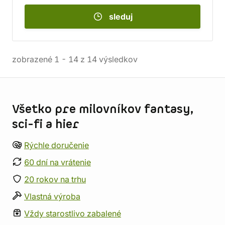
sleduj
zobrazené
1
-
14
z
14
výsledkov
Informácie o obchode
Všetko pre milovníkov fantasy,
sci-fi a hier
Rýchle doručenie
60 dní na vrátenie
20 rokov na trhu
Vlastná výroba
Vždy starostlivo zabalené