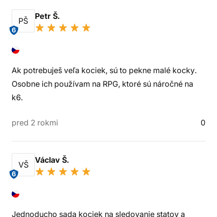
Petr Š.
PŠ
6
Ak potrebuješ veľa kociek, sú to pekne malé kocky.
Osobne ich používam na RPG, ktoré sú náročné na
k6.
pred 2 rokmi
0
Václav Š.
VŠ
6
Jednoducho sada kociek na sledovanie statov a