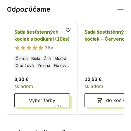
Odporúčame
Sada šesťstenných
Sada šestistěnných
kociek s bodkami (10ks)
kociek - Červeno-
čierné
38×
Čierna
Biela
Žltá
Modrá
Oranžová
Zelená
Fialová
Béžová
Červená
Hnedá
3,30 €
12,53 €
skladom
skladom
Vyber farby
do košíka