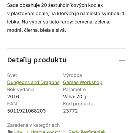
Sada obsahuje 20 šesťuholníkových kociek
v plastovom obale, na ktorých je namiesto symbolu 1
lebka. Na výber sú tieto farby: červená, zelená,
modrá, čierna, biela a sivá.
Detaily produktu
Svet
Výrobca
Dungeons and Dragons
Games Workshop
Rok vydania
Parametre
2016
Váha: 70 g
EAN
Kód produktu
5011921068203
23772
Zaradené v kategóriách
Hry
Hracie kocky
Sady šesťsteniek