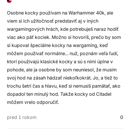
Osobne kocky používam na Warhammer 40k, ale
viem si ich užitočnosť predstaviť aj v iných
wargamingových hrách, kde potrebuješ naraz hodiť
viac ako päť kociek. Možno si hovoríš, prečo by som
si kupoval špeciálne kocky na wargaming, keď
môžem používať normálne... nuž, poznám veľa ľudí,
ktorí používajú klasické kocky a sú s nimi úplne v
pohode, ale ja osobne by som neuniesol, že musím
svoj hod na zásah hádzať niekoľkokrát. Jo, a tiež to
trochu šetrí čas a hlavu, keď si nemusíš pamätať, ako
dopadol ten minulý hod. Takže kocky od Citadel
môžem vrelo odporučiť.
pred 1 rokom
0