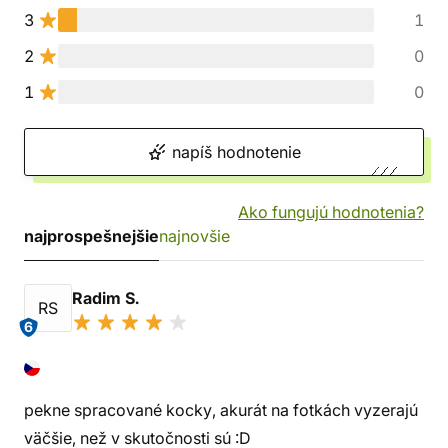
3
1
2
0
1
0
napíš hodnotenie
Ako fungujú hodnotenia?
najprospešnejšie
najnovšie
Radim S.
RS
6
pekne spracované kocky, akurát na fotkách vyzerajú
väčšie, než v skutočnosti sú :D