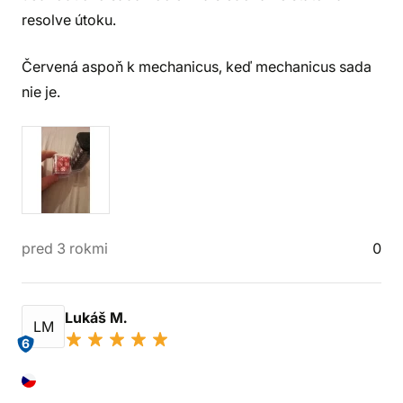
resolve útoku.
Červená aspoň k mechanicus, keď mechanicus sada
nie je.
pred 3 rokmi
0
Lukáš M.
LM
6