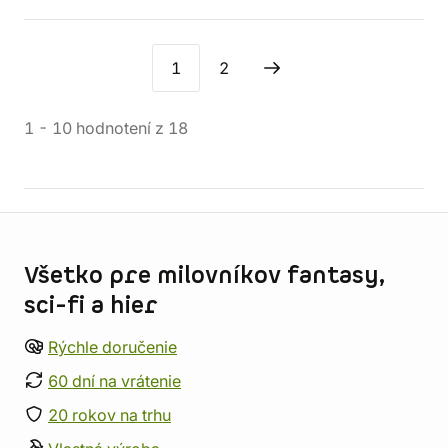
1
2
1
-
10
hodnotení
z
18
Informácie o obchode
Všetko pre milovníkov fantasy,
sci-fi a hier
Rýchle doručenie
60 dní na vrátenie
20 rokov na trhu