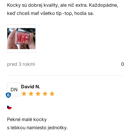
Kocky sú dobrej kvality, ale nič extra. Každopádne,
keď chceš mať všetko tip-top, hodia sa.
pred 3 rokmi
0
David N.
DN
6
Pekné malé kocky
s lebkou namiesto jednotky.