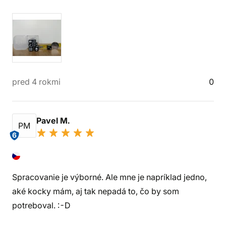
pred 4 rokmi
0
Pavel M.
PM
6
Spracovanie je výborné. Ale mne je napríklad jedno,
aké kocky mám, aj tak nepadá to, čo by som
potreboval. :-D