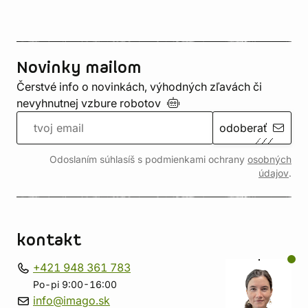
Novinky mailom
Čerstvé info o novinkách, výhodných zľavách či
nevyhnutnej vzbure
robotov
odoberať
Odoslaním súhlasíš s podmienkami ochrany
osobných
údajov
.
kontakt
+421 948 361 783
Po-pi 9:00-16:00
info@imago.sk