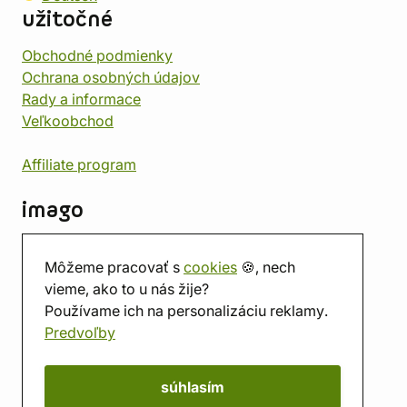
užitočné
Obchodné podmienky
Ochrana osobných údajov
Rady a informace
Veľkoobchod
Affiliate program
imago
Kontakt
Môžeme pracovať s
cookies
🍪, nech
Predajňa
vieme, ako to u nás žije?
Herňa
Používame ich na personalizáciu reklamy.
O nás
Predvoľby
Hodnotenie obchodu
Darčekové poukážky
Kalendár
súhlasím
imago.blog