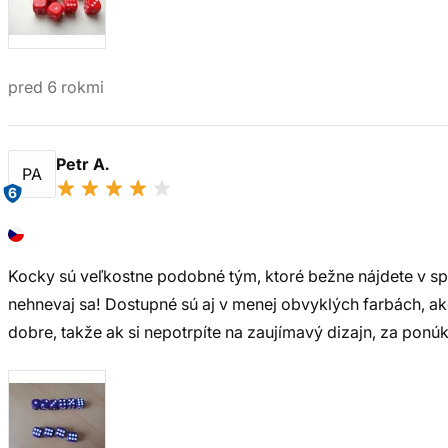
pred 6 rokmi
Petr A.
PA
6
Kocky sú veľkostne podobné tým, ktoré bežne nájdete v sp
nehnevaj sa! Dostupné sú aj v menej obvyklých farbách, ak
dobre, takže ak si nepotrpíte na zaujímavý dizajn, za ponú