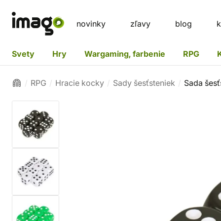
novinky
zľavy
blog
k
Svety
Hry
Wargaming, farbenie
RPG
RPG
Hracie kocky
Sady šesťsteniek
Sada šesť