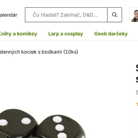
Vyhľadávanie
alendár
Knihy a komiksy
Larp a cosplay
Geek darčeky
stenných kociek s bodkami (10ks)