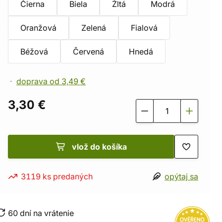
Čierna
Biela
Žltá
Modrá
Oranžová
Zelená
Fialová
Béžová
Červená
Hnedá
doprava od 3,49 €
3,30 €
vlož do košíka
3119 ks predaných
opýtaj sa
60 dní na vrátenie