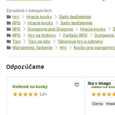
Zaradené v kategóriách
Hry
Hracie kocky
Sady šesťsteniek
RPG
Hracie kocky
Sady šesťsteniek
RPG
Dungeons and Dragons
Hracie kocky
S
RPG
Hry na hrdinov
Fantasy RPG
Dungeons 
Tipy
Tipy na leto
Táborové hry a odmeny
Wargaming, farbenie
Hry
Kocky pre wargamin
Odporúčame
Iba v imago
Kelímok na kocky
Šálka na ko
14×
Čierna
Hned