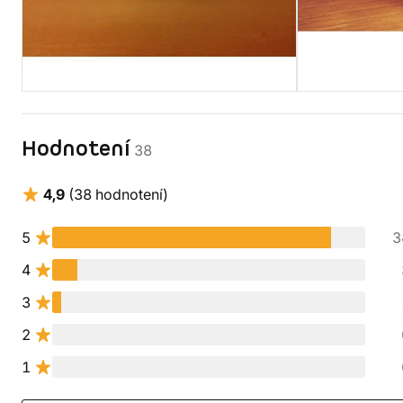
Hodnotení
38
4,9
(38 hodnotení)
5
3
4
3
2
1