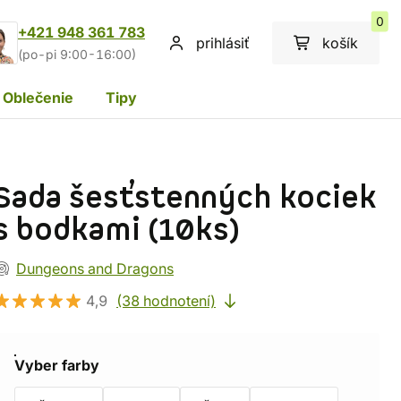
0
+421 948 361 783
prihlásiť
košík
(po-pi 9:00-16:00)
Oblečenie
Tipy
Sada šesťstenných kociek
s bodkami (10ks)
Dungeons and Dragons
4,9
(38 hodnotení)
Vyber farby