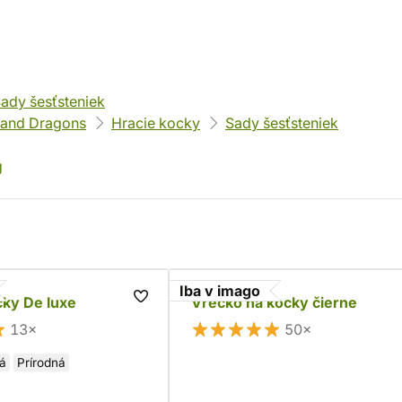
ady šesťsteniek
and Dragons
Hracie kocky
Sady šesťsteniek
g
Iba v imago
cky De luxe
Vrecko na kocky čierne
13×
50×
á
Prírodná