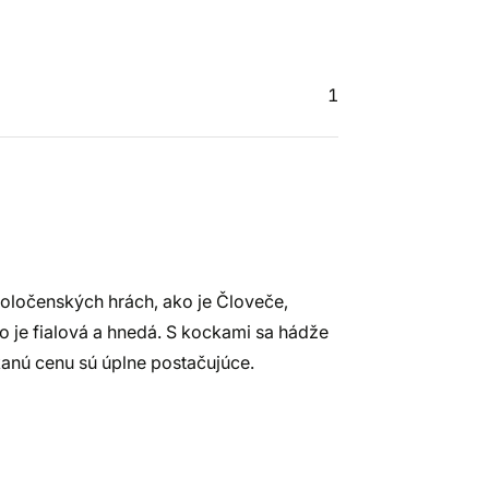
1
oločenských hrách, ako je Človeče,
o je fialová a hnedá. S kockami sa hádže
kanú cenu sú úplne postačujúce.