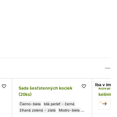
Iba v imag
Sada šesťstenných kociek
Kované 
(20ks)
kelímko
Čierno-biela
bílá perleť - černá
žíhaná zelená - zlatá
Modro-biela
Fialovo-zlatá
Červeno-biela