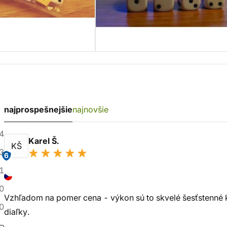
najprospešnejšie
najnovšie
4
Karel Š.
KŠ
3
6
1
0
Vzhľadom na pomer cena - výkon sú to skvelé šesťstenné k
0
diaľky.