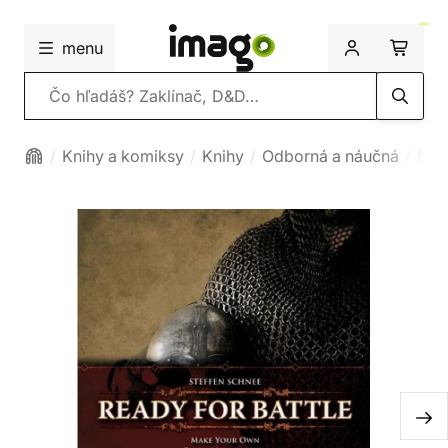
menu
Vyhľadávanie
Knihy a komiksy
Knihy
Odborná a náučná
Myto