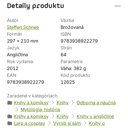
Detaily produktu
Autor
Väzba
Steffen Schnee
Brožovaná
Formát
ISBN
297 x 210 mm
9783938922279
Jazyk
Strán
Angličtina
64
Rok vydania
Parametre
2012
Váha: 382 g
EAN
Kód produktu
9783938922279
12625
Zaradené v kategóriách
Knihy a komiksy
Knihy
Odborná a náučná
Mytológia, história
Knihy a komiksy
Knihy
Knihy v angličtine
Larp a cosplay
Vyrob si sám
Knihy o