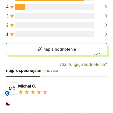
4
5
3
0
2
0
1
0
napíš hodnotenie
Ako fungujú hodnotenia?
najprospešnejšie
najnovšie
Michal Č.
MČ
6