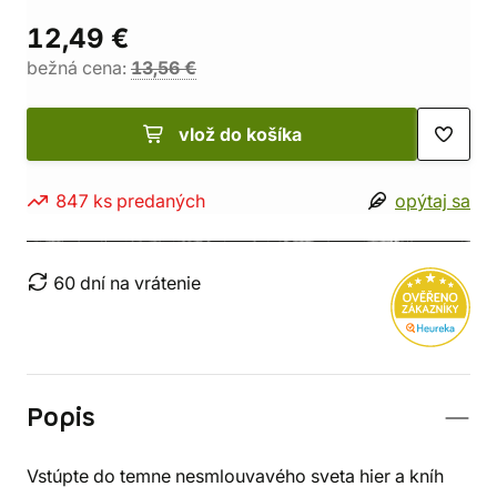
12,49 €
bežná cena:
13,56 €
vlož do košíka
847 ks predaných
opýtaj sa
60 dní na vrátenie
Popis
Vstúpte do temne nesmlouvavého sveta hier a kníh