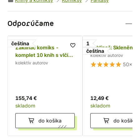
Knihy a komiksy
Komiksy
Fantasy
Odporúčame
čeština
1
Zaklínač komiks -
Zaklínač: Skleněný
čeština
komplet 10 knih s vlčím
kolektív autorov
amuletem*
kolektív autorov
50×
155,74 €
12,49 €
skladom
skladom
do košíka
do košíka