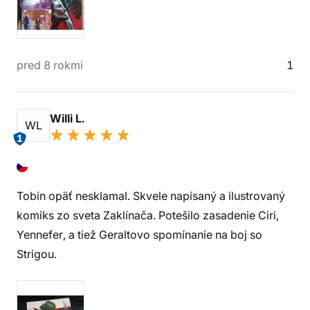
pred 8 rokmi
1
Willi L.
WL
1
Tobin opäť nesklamal. Skvele napísaný a ilustrovaný
komiks zo sveta Zaklínača. Potešilo zasadenie Ciri,
Yennefer, a tiež Geraltovo spomínanie na boj so
Strigou.