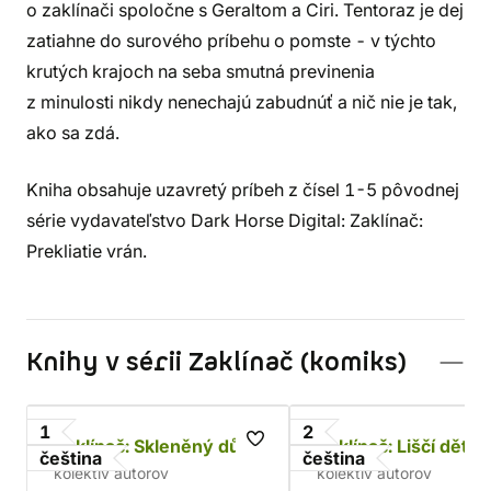
o zaklínači spoločne s Geraltom a Ciri. Tentoraz je dej
zatiahne do surového príbehu o pomste - v týchto
krutých krajoch na seba smutná previnenia
z minulosti nikdy nenechajú zabudnúť a nič nie je tak,
ako sa zdá.
Kniha obsahuje uzavretý príbeh z čísel 1-5 pôvodnej
série vydavateľstvo Dark Horse Digital: Zaklínač:
Prekliatie vrán.
Knihy v sérii Zaklínač (komiks)
1
2
Zaklínač: Skleněný dům
Zaklínač: Liščí děti
čeština
čeština
kolektív autorov
kolektív autorov