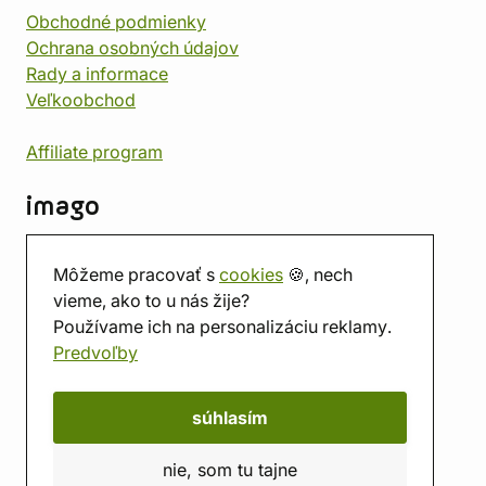
Obchodné podmienky
Ochrana osobných údajov
Rady a informace
Veľkoobchod
Affiliate program
imago
Kontakt
Môžeme pracovať s
cookies
🍪, nech
Predajňa
vieme, ako to u nás žije?
Herňa
Používame ich na personalizáciu reklamy.
O nás
Predvoľby
Hodnotenie obchodu
Darčekové poukážky
Kalendár
súhlasím
imago.blog
nie, som tu tajne