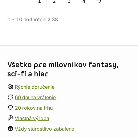
1
2
3
4
1
-
10
hodnotení
z
38
Informácie o obchode
Všetko pre milovníkov fantasy,
sci-fi a hier
Rýchle doručenie
60 dní na vrátenie
20 rokov na trhu
Vlastná výroba
Vždy starostlivo zabalené