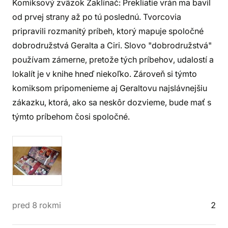
Komiksový zväzok Zaklínač: Prekliatie vrán ma bavil
od prvej strany až po tú poslednú. Tvorcovia
pripravili rozmanitý príbeh, ktorý mapuje spoločné
dobrodružstvá Geralta a Ciri. Slovo "dobrodružstvá"
používam zámerne, pretože tých príbehov, udalostí a
lokalít je v knihe hneď niekoľko. Zároveň si týmto
komiksom pripomenieme aj Geraltovu najslávnejšiu
zákazku, ktorá, ako sa neskôr dozvieme, bude mať s
týmto príbehom čosi spoločné.
pred 8 rokmi
2