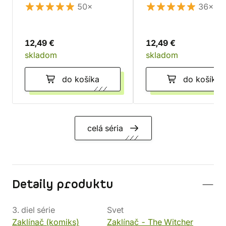
50×
36×
12,49 €
12,49 €
skladom
skladom
do košíka
do košíka
celá séria
Detaily produktu
3. diel série
Svet
Zaklínač (komiks)
Zaklínač - The Witcher