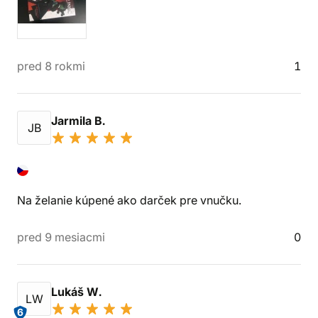
pred 8 rokmi
1
Jarmila B.
JB
Na želanie kúpené ako darček pre vnučku.
pred 9 mesiacmi
0
Lukáš W.
LW
6