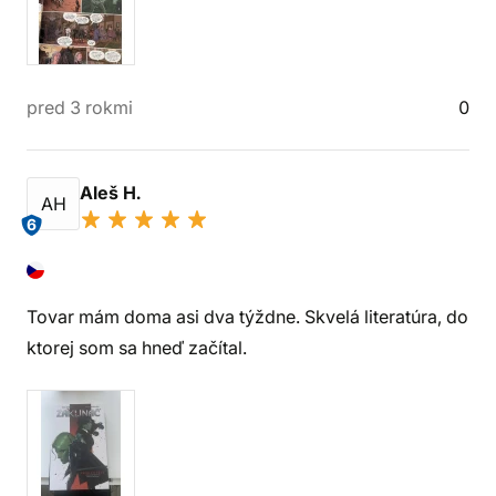
pred 3 rokmi
0
Aleš H.
AH
6
Tovar mám doma asi dva týždne. Skvelá literatúra, do
ktorej som sa hneď začítal.