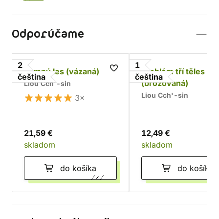
Odporúčame
2
1
Temný les (vázaná)
Problém tří těles
čeština
čeština
(brožovaná)
Liou Cch'-sin
Liou Cch'-sin
3×
21,59 €
12,49 €
skladom
skladom
do košíka
do košíka