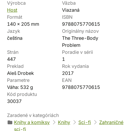
Výrobca
Väzba
Host
Viazaná
Formát
ISBN
140 x 205 mm
9788075770615
Jazyk
Originálny názov
čeština
The Three-Body
Problem
Strán
Poradie v sérii
447
1
Preklad
Rok vydania
Aleš Drobek
2017
Parametre
EAN
Váha: 532 g
9788075770615
Kód produktu
30037
Zaradené v kategóriách
Knihy a komiksy
Knihy
Sci-fi
Zahraničné
sci-fi