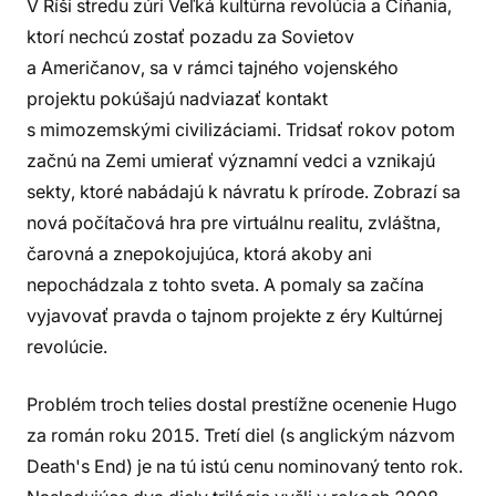
V Ríši stredu zúri Veľká kultúrna revolúcia a Číňania,
ktorí nechcú zostať pozadu za Sovietov
a Američanov, sa v rámci tajného vojenského
projektu pokúšajú nadviazať kontakt
s mimozemskými civilizáciami. Tridsať rokov potom
začnú na Zemi umierať významní vedci a vznikajú
sekty, ktoré nabádajú k návratu k prírode. Zobrazí sa
nová počítačová hra pre virtuálnu realitu, zvláštna,
čarovná a znepokojujúca, ktorá akoby ani
nepochádzala z tohto sveta. A pomaly sa začína
vyjavovať pravda o tajnom projekte z éry Kultúrnej
revolúcie.
Problém troch telies dostal prestížne ocenenie Hugo
za román roku 2015. Tretí diel (s anglickým názvom
Death's End) je na tú istú cenu nominovaný tento rok.