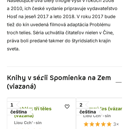
Nasledujúce dva diely trilógie vyšli v rokoch 2008
a 2010, ich české vydanie pripravuje vydavateľstvo
Hosť na jeseň 2017 a leto 2018. V roku 2017 bude
tiež do kín uvedená filmová adaptácia Problému
troch telies. Séria uchvátila čitateľov nielen v Číne,
práva boli predané takmer do štyridsiatich krajín
sveta.
Knihy v sérii Spomienka na Zem
(viazaná)
1
2
Problém tří těles
Temný les (vázaná)
čeština
čeština
(vázaná)
Liou Cch'-sin
Liou Cch'-sin
3×