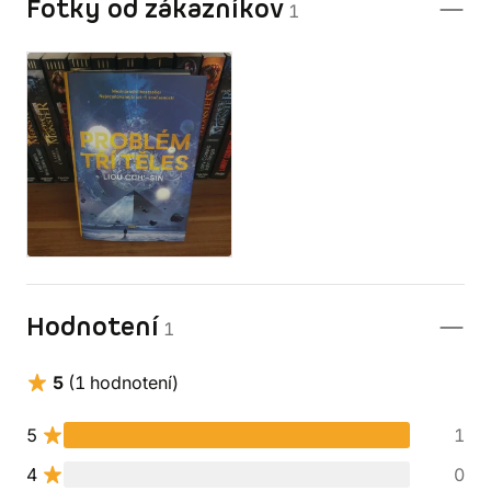
Fotky od zákazníkov
1
Hodnotení
1
5
(1 hodnotení)
5
1
4
0