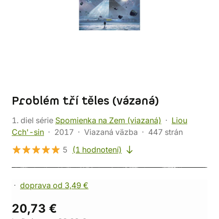
Problém tří těles (vázaná)
1. diel série
Spomienka na Zem (viazaná)
Liou
Cch'-sin
2017
Viazaná väzba
447 strán
5
(1 hodnotení)
doprava od 3,49 €
20,73 €