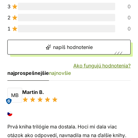
3
0
2
0
1
0
napíš hodnotenie
Ako fungujú hodnotenia?
najprospešnejšie
najnovšie
Martin B.
MB
6
Prvá kniha trilógie ma dostala. Hoci mi dala viac
otázok ako odpovedí, navnadila ma na ďalšie knihy.