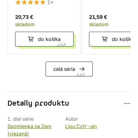
1×
20,73 €
21,59 €
skladom
skladom
do košíka
do košíka
celá séria
Detaily produktu
1. diel série
Autor
Spomienka na Zem
Liou Cch'-sin
(viazaná)