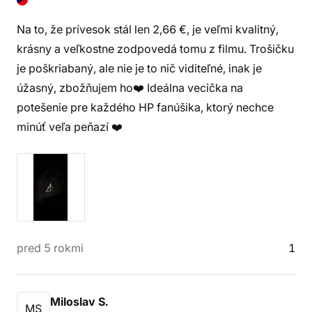
Na to, že prívesok stál len 2,66 €, je veľmi kvalitný,
krásny a veľkostne zodpovedá tomu z filmu. Trošičku
je poškriabaný, ale nie je to nič viditeľné, inak je
úžasný, zbožňujem ho❤️ Ideálna vecička na
potešenie pre každého HP fanúšika, ktorý nechce
minúť veľa peňazí ❤️
pred 5 rokmi
1
Miloslav S.
MS