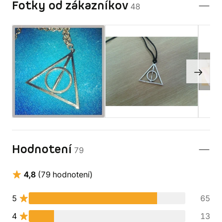
Fotky od zákazníkov
48
Hodnotení
79
4,8
(79 hodnotení)
5
65
4
13