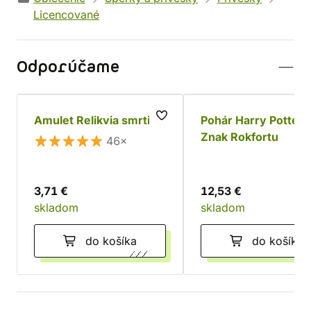
Licencované
Odporúčame
Amulet Relikvia smrti
Pohár Harry Potter 
Znak Rokfortu
46×
3,71 €
12,53 €
skladom
skladom
do košíka
do košíka