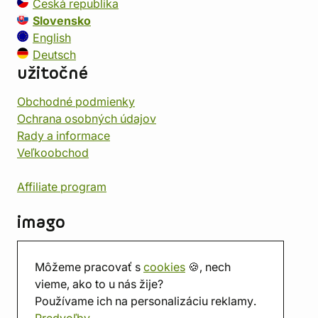
Česká republika
Slovensko
English
Deutsch
užitočné
Obchodné podmienky
Ochrana osobných údajov
Rady a informace
Veľkoobchod
Affiliate program
imago
Kontakt
Môžeme pracovať s
cookies
🍪, nech
Predajňa
vieme, ako to u nás žije?
Herňa
Používame ich na personalizáciu reklamy.
O nás