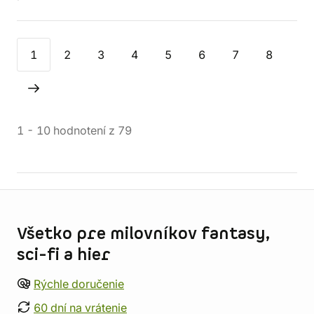
1
2
3
4
5
6
7
8
1
-
10
hodnotení
z
79
Informácie o obchode
Všetko pre milovníkov fantasy,
sci-fi a hier
Rýchle doručenie
60 dní na vrátenie