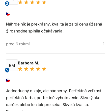
2
Náhrdelník je prekrásny, kvalita je za tú cenu úžasná
:) rozhodne splnila očakávania.
pred 6 rokmi
1
Barbora M.
BM
5
Jednoduchý dizajn, ale nádherný. Perfektná veľkosť,
perfektná farba, perfektné vyhotovenie. Skvelý ako
darček alebo len tak pre seba. Skvelá kvalita.