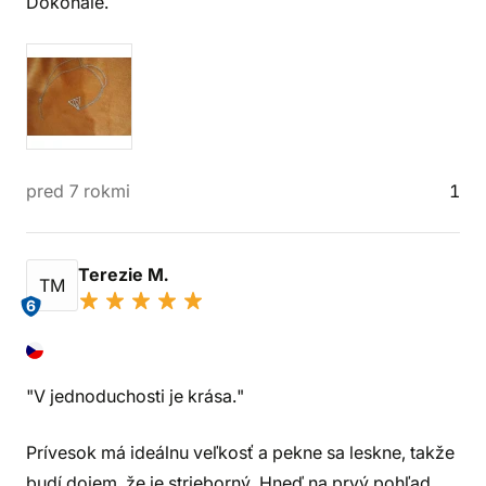
Dokonalé.
pred 7 rokmi
1
Terezie M.
TM
6
"V jednoduchosti je krása."
Prívesok má ideálnu veľkosť a pekne sa leskne, takže
budí dojem, že je strieborný. Hneď na prvý pohľad,