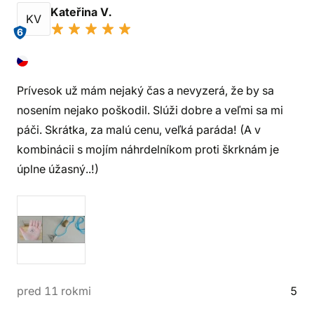
Kateřina V.
KV
6
Prívesok už mám nejaký čas a nevyzerá, že by sa
nosením nejako poškodil. Slúži dobre a veľmi sa mi
páči. Skrátka, za malú cenu, veľká paráda! (A v
kombinácii s mojím náhrdelníkom proti škrknám je
úplne úžasný..!)
pred 11 rokmi
5