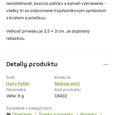
neviditeľnosti, bezovú paličku a kameň vzkriesenia -
všetky tri sú znázornené trojuholníkovým symbolom
s kruhom a priečkou.
Veľkosť prívesku je 3,5 x 3 cm. Je doplnený
retiazkou.
Detaily produktu
Svet
Kolekcia
Harry Potter
Relikvia smrti
Parametre
Kód produktu
Váha: 6 g
18432
Zaradené v kategóriách
Oblečenie
Šperky a prívesky
Prívesky