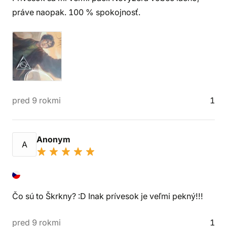
práve naopak. 100 % spokojnosť.
pred 9 rokmi
1
Anonym
A
Čo sú to Škrkny? :D Inak prívesok je veľmi pekný!!!
pred 9 rokmi
1