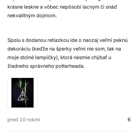
krásne leskne a vôbec nepôsobí lacným či snáď
nekvalitným dojmom.
Spolu s dodanou retiazkou ide o naozaj veľmi peknú
dekoráciu (keďže na šperky veľmi nie som, tak na
moje stolné lampičky), ktorá nesmie chýbať u
žiadneho správneho potterheada.
pred 10 rokmi
6