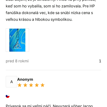
keď som ho vybalila, som si ho zamilovala. Pre HP
fanúšika dokonalá vec, kde sa snúbi nízka cena s
veľkou krásou a hlbokou symbolikou.
pred 8 rokmi
1
Anonym
A
Prívesok sa mi veľmi páči. Nevyzerá vôbec lacno,