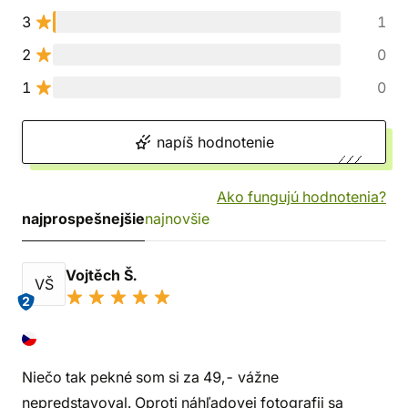
3
1
2
0
1
0
napíš hodnotenie
Ako fungujú hodnotenia?
najprospešnejšie
najnovšie
Vojtěch Š.
VŠ
2
Niečo tak pekné som si za 49,- vážne
nepredstavoval. Oproti náhľadovej fotografii sa