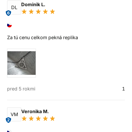
Dominik L.
DL
6
Za tú cenu celkom pekná replika
pred 5 rokmi
1
Veronika M.
VM
2