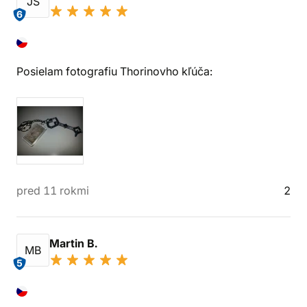
JŠ
6
Posielam fotografiu Thorinovho kľúča:
pred 11 rokmi
2
Martin B.
MB
5