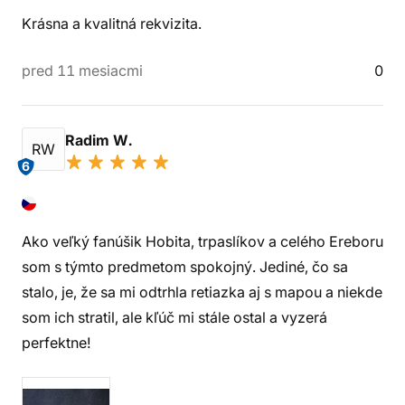
Krásna a kvalitná rekvizita.
pred 11 mesiacmi
0
Radim W.
RW
6
Ako veľký fanúšik Hobita, trpaslíkov a celého Ereboru
som s týmto predmetom spokojný. Jediné, čo sa
stalo, je, že sa mi odtrhla retiazka aj s mapou a niekde
som ich stratil, ale kľúč mi stále ostal a vyzerá
perfektne!