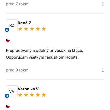
pred 7 rokmi
1
René Z.
RZ
6
Prepracovaný a odolný prívesok na kľúče.
Odporúčam všetkým fanúšikom Hobita.
pred 9 rokmi
1
Veronika V.
VV
3