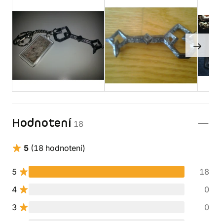
Hodnotení
18
5
(18 hodnotení)
5
18
4
0
3
0