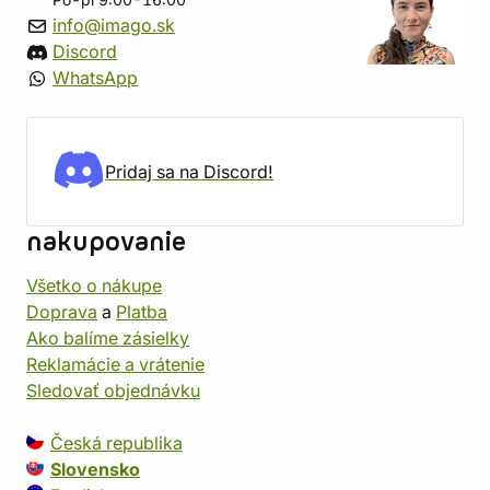
Po-pi 9:00-16:00
info@imago.sk
Discord
WhatsApp
Pridaj sa na Discord!
nakupovanie
Všetko o nákupe
Doprava
a
Platba
Ako balíme zásielky
Reklamácie a vrátenie
Sledovať objednávku
Česká republika
Slovensko