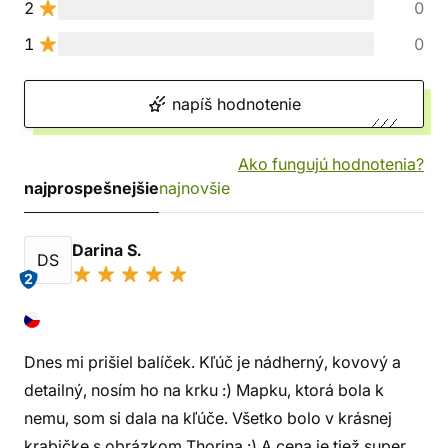
2
0
1
0
napíš hodnotenie
Ako fungujú hodnotenia?
najprospešnejšie
najnovšie
Darina S.
DS
2
Dnes mi prišiel balíček. Kľúč je nádherný, kovový a
detailný, nosím ho na krku :) Mapku, ktorá bola k
nemu, som si dala na kľúče. Všetko bolo v krásnej
krabičke s obrázkom Thorina :) A cena je tiež super,