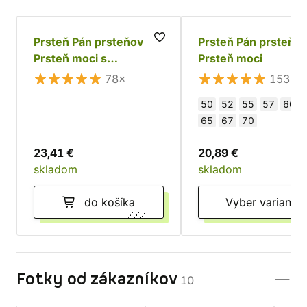
Prsteň Pán prsteňov -
Prsteň Pán prsteňov
Prsteň moci s
Prsteň moci
príveskom
78×
153×
50
52
55
57
60
65
67
70
23,41 €
20,89 €
skladom
skladom
do košíka
Vyber varianty
Fotky od zákazníkov
10