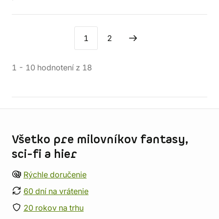
1
2
1
-
10
hodnotení
z
18
Informácie o obchode
Všetko pre milovníkov fantasy,
sci-fi a hier
Rýchle doručenie
60 dní na vrátenie
20 rokov na trhu