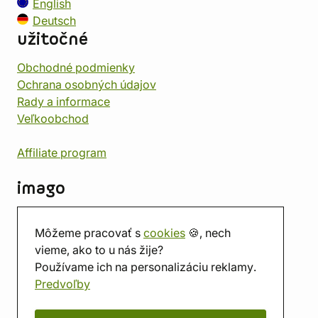
English
Deutsch
užitočné
Obchodné podmienky
Ochrana osobných údajov
Rady a informace
Veľkoobchod
Affiliate program
imago
Kontakt
Môžeme pracovať s
cookies
🍪, nech
Predajňa
vieme, ako to u nás žije?
Herňa
Používame ich na personalizáciu reklamy.
O nás
Predvoľby
Hodnotenie obchodu
Darčekové poukážky