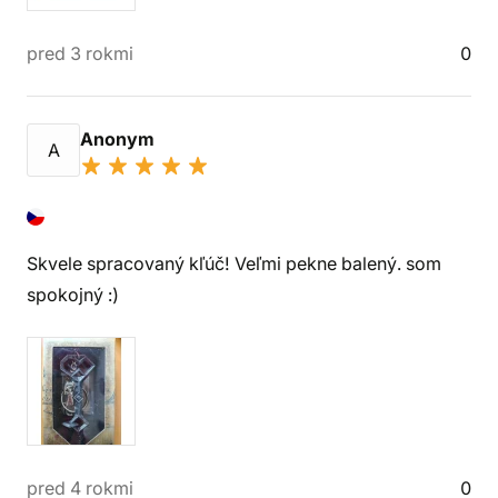
pred 3 rokmi
0
Anonym
A
Skvele spracovaný kľúč! Veľmi pekne balený. som
spokojný :)
pred 4 rokmi
0