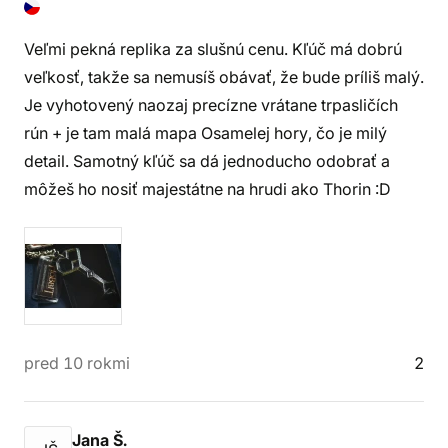
Veľmi pekná replika za slušnú cenu. Kľúč má dobrú
veľkosť, takže sa nemusíš obávať, že bude príliš malý.
Je vyhotovený naozaj precízne vrátane trpasličích
rún + je tam malá mapa Osamelej hory, čo je milý
detail. Samotný kľúč sa dá jednoducho odobrať a
môžeš ho nosiť majestátne na hrudi ako Thorin :D
pred 10 rokmi
2
Jana Š.