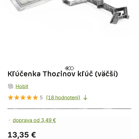
Kľúčenka Thorinov kľúč (väčší)
Hobit
5
(18 hodnotení)
doprava od 3,49 €
13,35 €