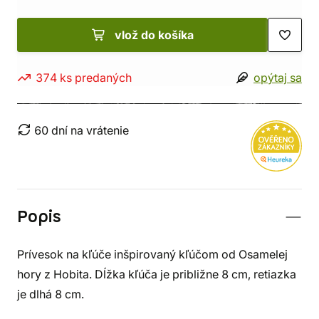
vlož do košíka
374 ks predaných
opýtaj sa
60 dní na vrátenie
Popis
Prívesok na kľúče inšpirovaný kľúčom od Osamelej
hory z Hobita. Dĺžka kľúča je približne 8 cm, retiazka
je dlhá 8 cm.