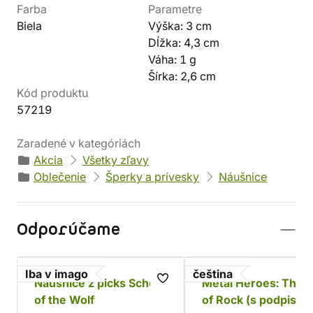
Farba
Parametre
Biela
Výška: 3 cm
Dĺžka: 4,3 cm
Váha: 1 g
Šírka: 2,6 cm
Kód produktu
57219
Zaradené v kategóriách
Akcia
Všetky zľavy
Oblečenie
Šperky a prívesky
Náušnice
Odporúčame
Iba v imago
čeština
Náušnice z picks School
Metal Heroes: The F
of the Wolf
of Rock (s podpisom