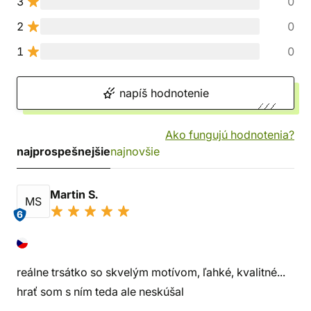
3
0
2
0
1
0
napíš hodnotenie
Ako fungujú hodnotenia?
najprospešnejšie
najnovšie
Martin S.
MS
6
reálne trsátko so skvelým motívom, ľahké, kvalitné...
hrať som s ním teda ale neskúšal