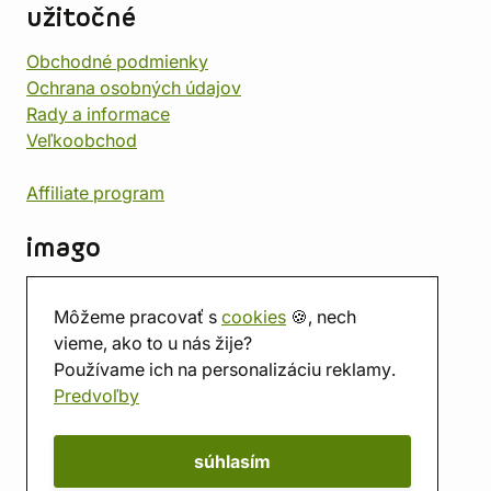
užitočné
Obchodné podmienky
Ochrana osobných údajov
Rady a informace
Veľkoobchod
Affiliate program
imago
Kontakt
Môžeme pracovať s
cookies
🍪, nech
Predajňa
vieme, ako to u nás žije?
Herňa
Používame ich na personalizáciu reklamy.
O nás
Predvoľby
Hodnotenie obchodu
Darčekové poukážky
Kalendár
súhlasím
imago.blog