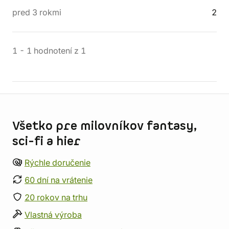
pred 3 rokmi
2
1
-
1
hodnotení
z
1
Informácie o obchode
Všetko pre milovníkov fantasy,
sci-fi a hier
Rýchle doručenie
60 dní na vrátenie
20 rokov na trhu
Vlastná výroba