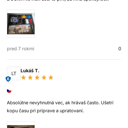
pred 7 rokmi
0
Lukáš T.
LT
6
Absolútne nevyhnutná vec, ak hrávaš často. Ušetrí
kopu času pri príprave a upratovaní.