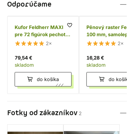
Odporúčame
Kufor Feldherr MAXI
Pěnový raster Feldh
pre 72 figúrok pechoty
100 mm, samolepící
+ tanky a monštrá
2×
2×
79,54 €
16,28 €
skladom
skladom
do košíka
do košíka
Fotky od zákazníkov
2