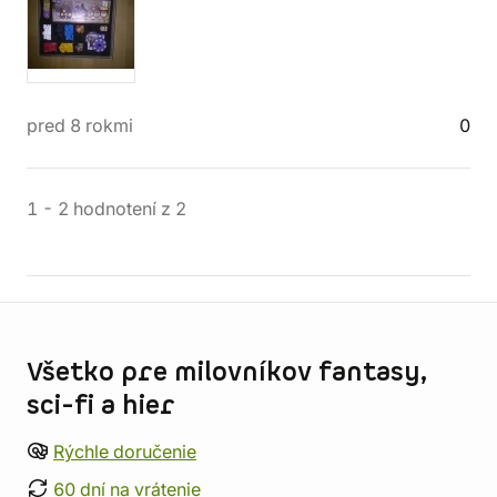
pred 8 rokmi
0
1
-
2
hodnotení
z
2
Informácie o obchode
Všetko pre milovníkov fantasy,
sci-fi a hier
Rýchle doručenie
60 dní na vrátenie