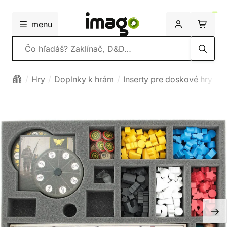
menu
Vyhľadávanie
Hry
Doplnky k hrám
Inserty pre doskové hry
P