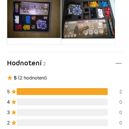
Hodnotení
2
5
(2 hodnotení)
5
2
4
0
3
0
2
0