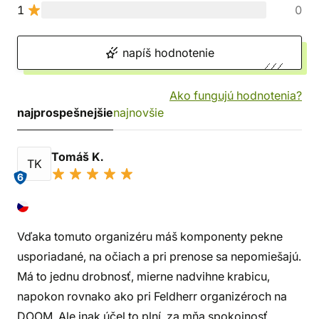
1
0
napíš hodnotenie
Ako fungujú hodnotenia?
najprospešnejšie
najnovšie
Tomáš K.
TK
6
Vďaka tomuto organizéru máš komponenty pekne
usporiadané, na očiach a pri prenose sa nepomiešajú.
Má to jednu drobnosť, mierne nadvihne krabicu,
napokon rovnako ako pri Feldherr organizéroch na
DOOM. Ale inak účel to plní, za mňa spokojnosť.