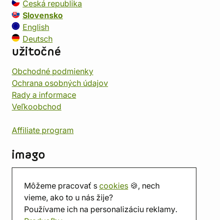
Česká republika
Slovensko
English
Deutsch
užitočné
Obchodné podmienky
Ochrana osobných údajov
Rady a informace
Veľkoobchod
Affiliate program
imago
Kontakt
Môžeme pracovať s
cookies
🍪, nech
Predajňa
vieme, ako to u nás žije?
Herňa
Používame ich na personalizáciu reklamy.
O nás