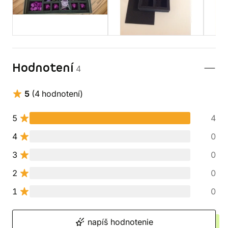
Hodnotení
4
5
(4 hodnotení)
5
4
4
0
3
0
2
0
1
0
napíš hodnotenie