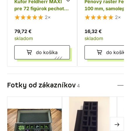
Kufor Feldherr MAXI
Pěnový raster Feldh
pre 72 figúrok pechoty
100 mm, samolepící
+ tanky a monštrá
2×
2×
79,72 €
16,32 €
skladom
skladom
do košíka
do košíka
Fotky od zákazníkov
4