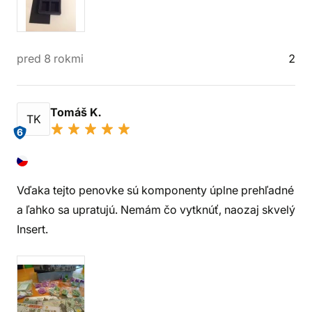
pred 8 rokmi
2
Tomáš K.
TK
6
Vďaka tejto penovke sú komponenty úplne prehľadné
a ľahko sa upratujú. Nemám čo vytknúť, naozaj skvelý
Insert.