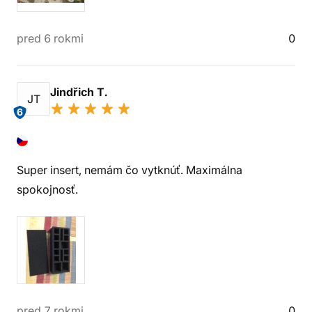
pred 6 rokmi
0
Jindřich T.
JT
6
Super insert, nemám čo vytknúť. Maximálna
spokojnosť.
pred 7 rokmi
0