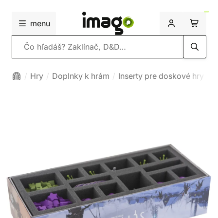
menu
Vyhľadávanie
Hry
Doplnky k hrám
Inserty pre doskové hry
P