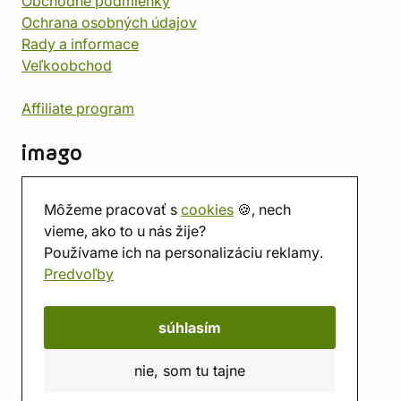
Obchodné podmienky
Ochrana osobných údajov
Rady a informace
Veľkoobchod
Affiliate program
imago
Kontakt
Môžeme pracovať s
cookies
🍪, nech
Predajňa
vieme, ako to u nás žije?
Herňa
Používame ich na personalizáciu reklamy.
O nás
Predvoľby
Hodnotenie obchodu
Darčekové poukážky
Kalendár
súhlasím
imago.blog
nie, som tu tajne