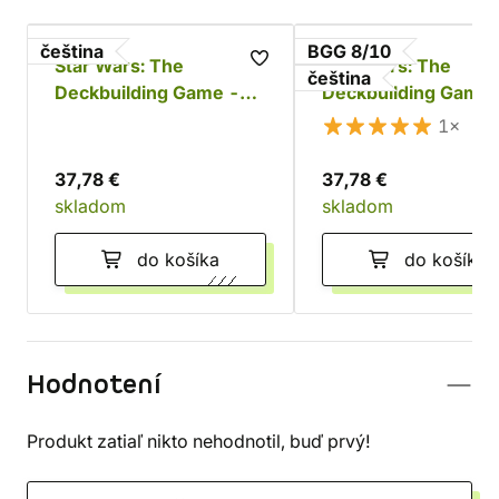
čeština
BGG 8/10
Star Wars: The
Star Wars: The
čeština
Deckbuilding Game -
Deckbuilding Game 
Povstalci a Impérium
Clone Wars
1×
37,78 €
37,78 €
skladom
skladom
do košíka
do košíka
Hodnotení
Produkt zatiaľ nikto nehodnotil, buď prvý!