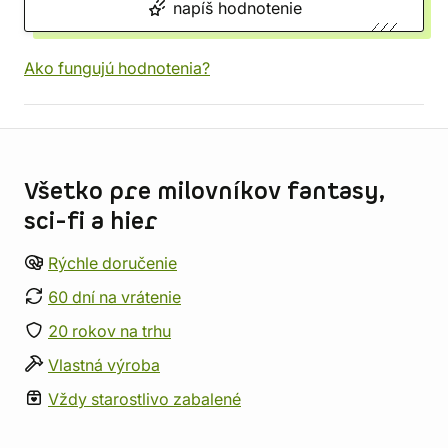
napíš hodnotenie
Ako fungujú hodnotenia?
Informácie o obchode
Všetko pre milovníkov fantasy,
sci-fi a hier
Rýchle doručenie
60 dní na vrátenie
20 rokov na trhu
Vlastná výroba
Vždy starostlivo zabalené