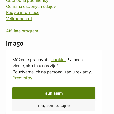
Obchodné podmienky
Ochrana osobných údajov
Rady a informace
Veľkoobchod
Affiliate program
imago
Kontakt
Môžeme pracovať s
cookies
🍪, nech
Predajňa
vieme, ako to u nás žije?
Herňa
Používame ich na personalizáciu reklamy.
O nás
Predvoľby
Hodnotenie obchodu
Darčekové poukážky
Kalendár
súhlasím
imago.blog
nie, som tu tajne