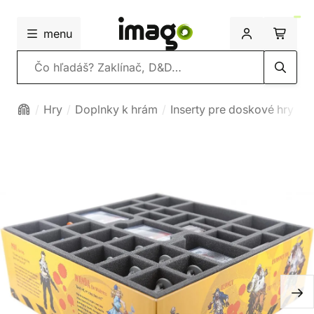
menu
Vyhľadávanie
Hry
Doplnky k hrám
Inserty pre doskové hry
P