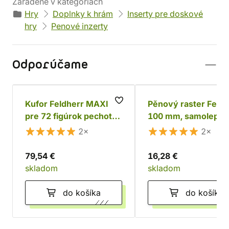
Zaradené v kategóriách
Hry
Doplnky k hrám
Inserty pre doskové
hry
Penové inzerty
Odporúčame
Kufor Feldherr MAXI
Pěnový raster Feldh
pre 72 figúrok pechoty
100 mm, samolepící
+ tanky a monštrá
2×
2×
79,54 €
16,28 €
skladom
skladom
do košíka
do košíka