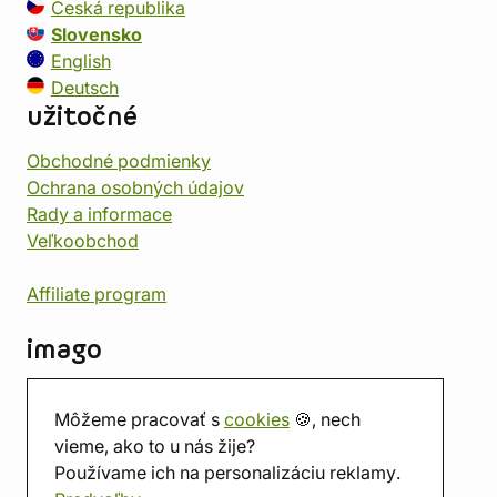
Česká republika
Slovensko
English
Deutsch
užitočné
Obchodné podmienky
Ochrana osobných údajov
Rady a informace
Veľkoobchod
Affiliate program
imago
Kontakt
Môžeme pracovať s
cookies
🍪, nech
Predajňa
vieme, ako to u nás žije?
Herňa
Používame ich na personalizáciu reklamy.
O nás