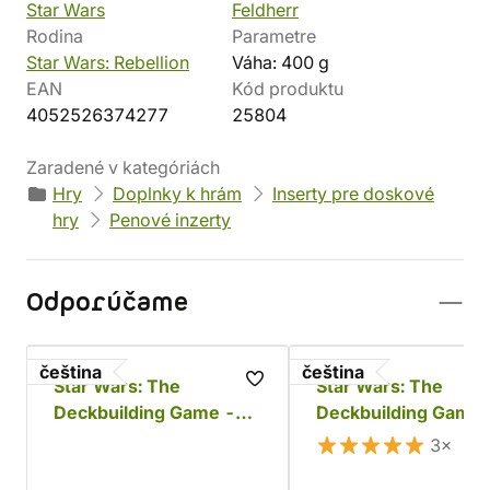
Star Wars
Feldherr
Rodina
Parametre
Star Wars: Rebellion
Váha: 400 g
EAN
Kód produktu
4052526374277
25804
Zaradené v kategóriách
Hry
Doplnky k hrám
Inserty pre doskové
hry
Penové inzerty
Odporúčame
čeština
čeština
Star Wars: The
Star Wars: The
Deckbuilding Game -
Deckbuilding Game
Povstalci a Impérium
(česky)
3×