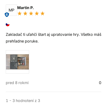
Martin P.
MP
6
Zakladač ti uľahčí štart aj upratovanie hry. Všetko máš
prehľadne poruke.
pred 8 rokmi
0
1
-
3
hodnotení
z
3