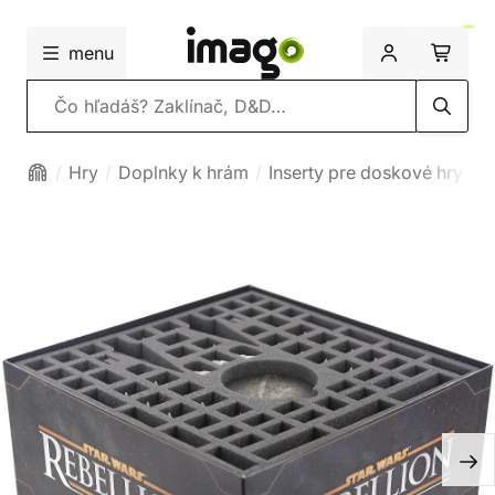
menu
Vyhľadávanie
Hry
Doplnky k hrám
Inserty pre doskové hry
P