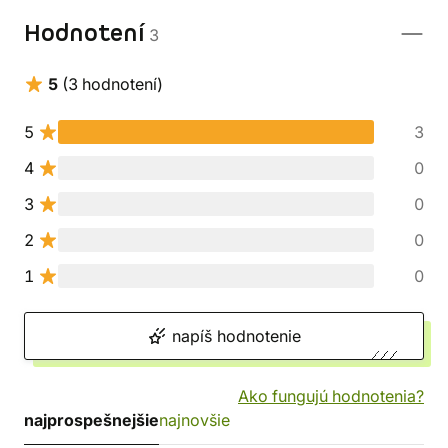
Hodnotení
3
5
(3 hodnotení)
5
3
4
0
3
0
2
0
1
0
napíš hodnotenie
Ako fungujú hodnotenia?
najprospešnejšie
najnovšie