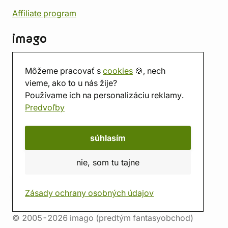
Affiliate program
imago
Kontakt
Môžeme pracovať s
cookies
🍪, nech
Predajňa
vieme, ako to u nás žije?
Herňa
Používame ich na personalizáciu reklamy.
O nás
Predvoľby
Hodnotenie obchodu
Darčekové poukážky
Kalendár
súhlasím
imago.blog
nie, som tu tajne
Zásady ochrany osobných údajov
© 2005-2026 imago (predtým fantasyobchod)