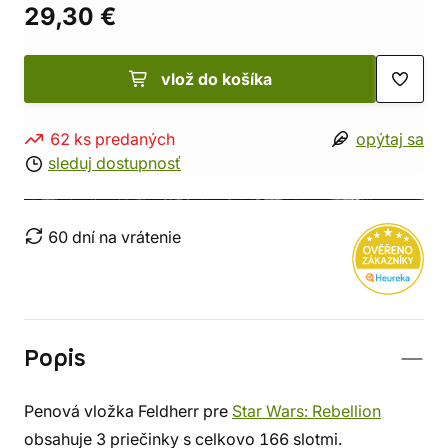
29,30 €
vlož do košíka
62 ks predaných
opýtaj sa
sleduj dostupnosť
60 dní na vrátenie
Popis
Penová vložka Feldherr pre
Star Wars: Rebellion
obsahuje 3 priečinky s celkovo 166 slotmi.