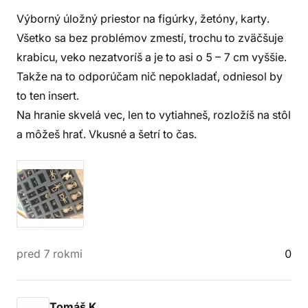
Výborný úložný priestor na figúrky, žetóny, karty.
Všetko sa bez problémov zmestí, trochu to zväčšuje
krabicu, veko nezatvoríš a je to asi o 5 – 7 cm vyššie.
Takže na to odporúčam nič nepokladať, odniesol by
to ten insert.
Na hranie skvelá vec, len to vytiahneš, rozložíš na stôl
a môžeš hrať. Vkusné a šetrí to čas.
pred 7 rokmi
0
Tomáš K.