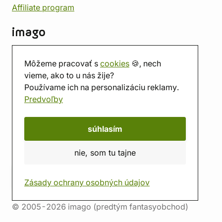
Affiliate program
imago
Kontakt
Môžeme pracovať s
cookies
🍪, nech
Predajňa
vieme, ako to u nás žije?
Herňa
Používame ich na personalizáciu reklamy.
O nás
Predvoľby
Hodnotenie obchodu
Darčekové poukážky
Kalendár
súhlasím
imago.blog
nie, som tu tajne
Zásady ochrany osobných údajov
© 2005-2026 imago (predtým fantasyobchod)