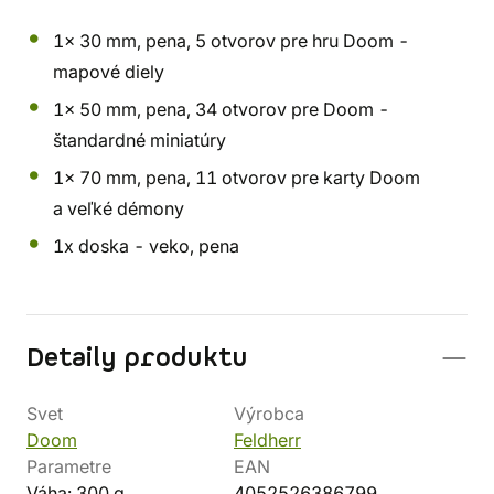
1x 30 mm, pena, 5 otvorov pre hru Doom -
mapové diely
1x 50 mm, pena, 34 otvorov pre Doom -
štandardné miniatúry
1x 70 mm, pena, 11 otvorov pre karty Doom
a veľké démony
1x doska - veko, pena
Detaily produktu
Svet
Výrobca
Doom
Feldherr
Parametre
EAN
Váha: 300 g
4052526386799