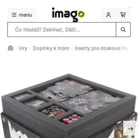
menu
Vyhľadávanie
Hry
Doplnky k hrám
Inserty pre doskové hry
P