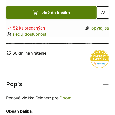
vlož do košíka
52 ks predaných
opýtaj sa
sleduj dostupnosť
60 dní na vrátenie
Popis
Penová vložka Feldherr pre
Doom
.
Obsah balíka
: