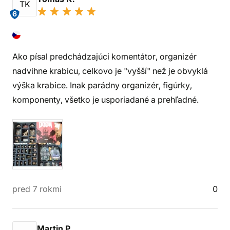
TK
6
Ako písal predchádzajúci komentátor, organizér
nadvihne krabicu, celkovo je "vyšší" než je obvyklá
výška krabice. Inak parádny organizér, figúrky,
komponenty, všetko je usporiadané a prehľadné.
pred 7 rokmi
0
Martin P.