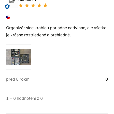
MP
6
Organizér síce krabicu poriadne nadvihne, ale všetko
je krásne roztriedené a prehľadné.
pred 8 rokmi
0
1
-
6
hodnotení
z
6