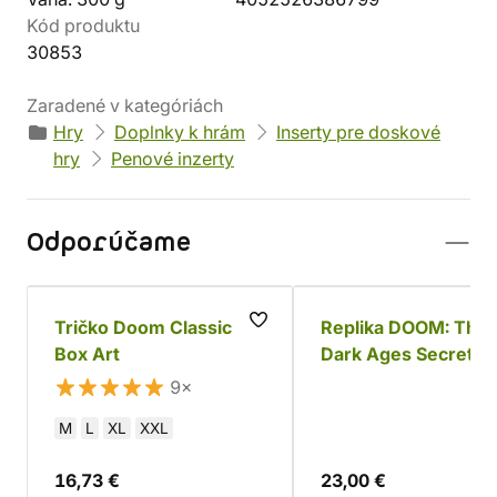
Kód produktu
30853
Zaradené v kategóriách
Hry
Doplnky k hrám
Inserty pre doskové
hry
Penové inzerty
Odporúčame
Tričko Doom Classic
Replika DOOM: The
Box Art
Dark Ages Secret K
9×
M
L
XL
XXL
16,73 €
23,00 €