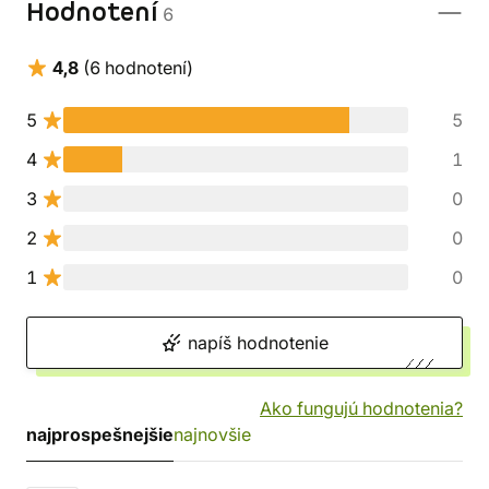
Hodnotení
6
4,8
(6 hodnotení)
5
5
4
1
3
0
2
0
1
0
napíš hodnotenie
Ako fungujú hodnotenia?
najprospešnejšie
najnovšie