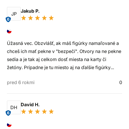
Jakub P.
JP
6
Úžasná vec. Obzvlášť, ak máš figúrky namaľované a
chceš ich mať pekne v "bezpečí". Otvory na ne pekne
sedia a je tak aj celkom dosť miesta na karty či
žetóny. Prípadne je tu miesto aj na ďalšie figúrky...
pred 6 rokmi
0
David H.
DH
6