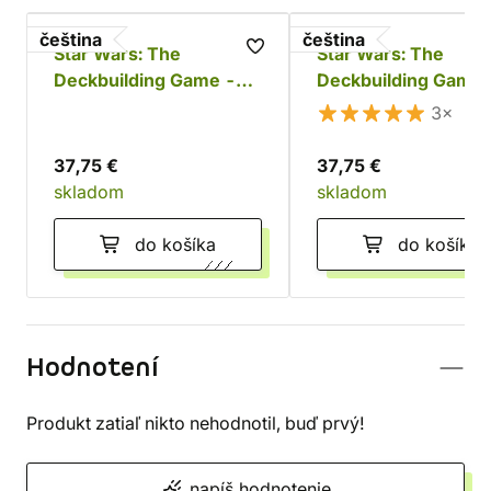
čeština
čeština
Star Wars: The
Star Wars: The
Deckbuilding Game -
Deckbuilding Game
Povstalci a Impérium
(česky)
3×
37,75 €
37,75 €
skladom
skladom
do košíka
do košíka
Hodnotení
Produkt zatiaľ nikto nehodnotil, buď prvý!
napíš hodnotenie