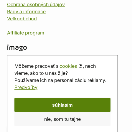
Ochrana osobných údajov
Rady a informace
Veľkoobchod
Affiliate program
imago
Kontakt
Môžeme pracovať s
cookies
🍪, nech
Predajňa
vieme, ako to u nás žije?
Herňa
Používame ich na personalizáciu reklamy.
O nás
Predvoľby
Hodnotenie obchodu
Darčekové poukážky
Kalendár
súhlasím
imago.blog
nie, som tu tajne