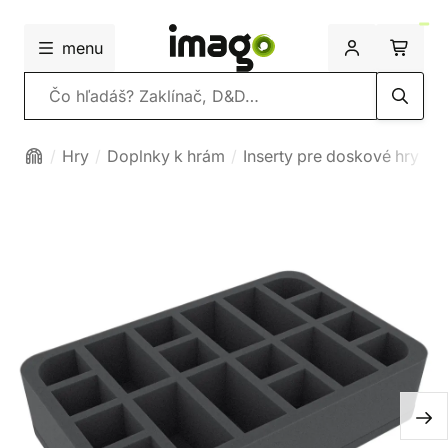
menu
Vyhľadávanie
Hry
Doplnky k hrám
Inserty pre doskové hry
P