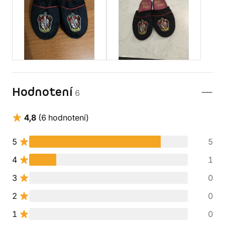
Hodnotení
6
4,8
(6 hodnotení)
5
5
4
1
3
0
2
0
1
0