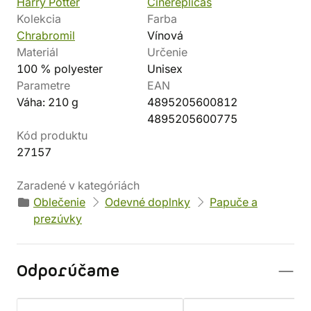
Harry Potter
Cinereplicas
Kolekcia
Farba
Chrabromil
Vínová
Materiál
Určenie
100 % polyester
Unisex
Parametre
EAN
Váha: 210 g
4895205600812
4895205600775
Kód produktu
27157
Zaradené v kategóriách
Oblečenie
Odevné doplnky
Papuče a
prezúvky
Odporúčame