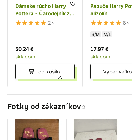
Dámske rúcho Harryho
Papuče Harry Potter
Pottera - Čarodejník z
Slizolín
Chrabromilu
2×
8×
S/M
M/L
50,24 €
17,97 €
skladom
skladom
do košíka
Vyber veľkosti
Fotky od zákazníkov
2