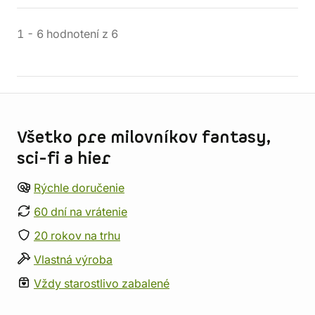
1
-
6
hodnotení
z
6
Informácie o obchode
Všetko pre milovníkov fantasy,
sci-fi a hier
Rýchle doručenie
60 dní na vrátenie
20 rokov na trhu
Vlastná výroba
Vždy starostlivo zabalené