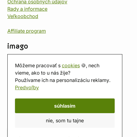
Ochrana osobných údajov
Rady a informace
Veľkoobchod
Affiliate program
imago
Kontakt
Môžeme pracovať s
cookies
🍪, nech
Predajňa
vieme, ako to u nás žije?
Herňa
Používame ich na personalizáciu reklamy.
O nás
Predvoľby
Hodnotenie obchodu
Darčekové poukážky
Kalendár
súhlasím
imago.blog
nie, som tu tajne