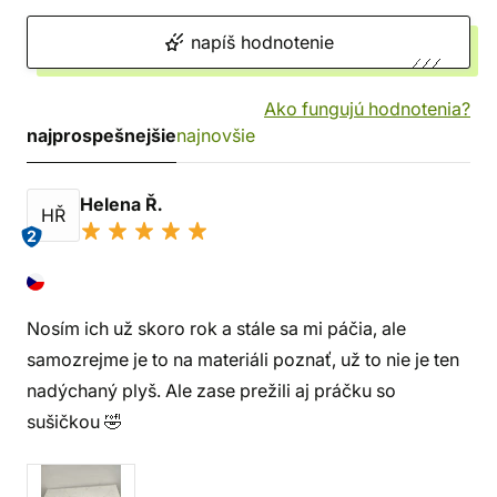
napíš hodnotenie
Ako fungujú hodnotenia?
najprospešnejšie
najnovšie
Helena Ř.
HŘ
2
Nosím ich už skoro rok a stále sa mi páčia, ale
samozrejme je to na materiáli poznať, už to nie je ten
nadýchaný plyš. Ale zase prežili aj práčku so
sušičkou 🤣