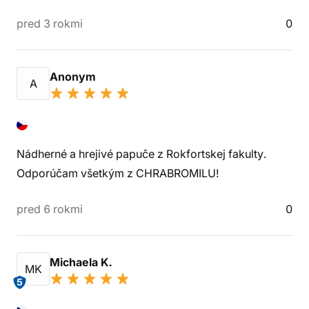
pred 3 rokmi
0
Anonym
A
Nádherné a hrejivé papuče z Rokfortskej fakulty.
Odporúčam všetkým z CHRABROMILU!
pred 6 rokmi
0
Michaela K.
MK
5