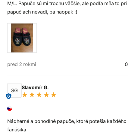
M/L. Papuče sú mi trochu väčšie, ale podľa mňa to pri
papučiach nevadí, ba naopak :)
pred 2 rokmi
0
Slavomír G.
SG
6
Nádherné a pohodlné papuče, ktoré potešia každého
fanúšika