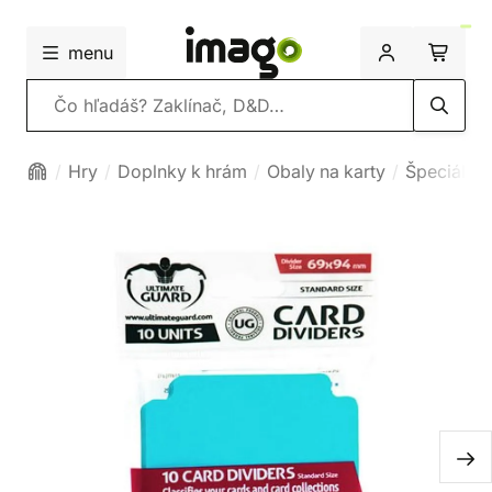
menu
Vyhľadávanie
Hry
Doplnky k hrám
Obaly na karty
Špeciálna