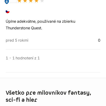
6
Úplne adekvátne, používané na zbierku
Thunderstone Quest.
pred 5 rokmi
0
1
-
1
hodnotení
z
1
Informácie o obchode
Všetko pre milovníkov fantasy,
sci-fi a hier