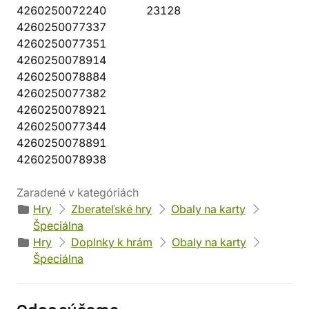
4260250072240
23128
4260250077337
4260250077351
4260250078914
4260250078884
4260250077382
4260250078921
4260250077344
4260250078891
4260250078938
Zaradené v kategóriách
Hry
Zberateľské hry
Obaly na karty
Špeciálna
Hry
Doplnky k hrám
Obaly na karty
Špeciálna