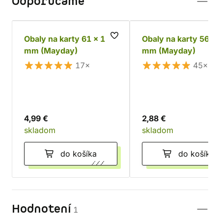
Odporúčame
Obaly na karty 61 x 112
Obaly na karty 56 x
mm (Mayday)
mm (Mayday)
17×
45×
4,99 €
2,88 €
skladom
skladom
do košíka
do košíka
Hodnotení
1