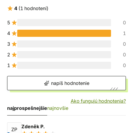
4
(1 hodnotení)
5
0
4
1
3
0
2
0
1
0
napíš hodnotenie
Ako fungujú hodnotenia?
najprospešnejšie
najnovšie
Zdeněk P.
ZP