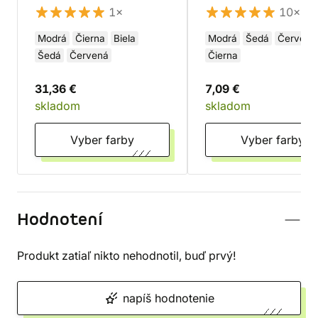
XenoSkin
1×
10×
Modrá
Čierna
Biela
Modrá
Šedá
Červená
Šedá
Červená
Čierna
31,36 €
7,09 €
skladom
skladom
Vyber farby
Vyber farby
Hodnotení
Produkt zatiaľ nikto nehodnotil, buď prvý!
napíš hodnotenie