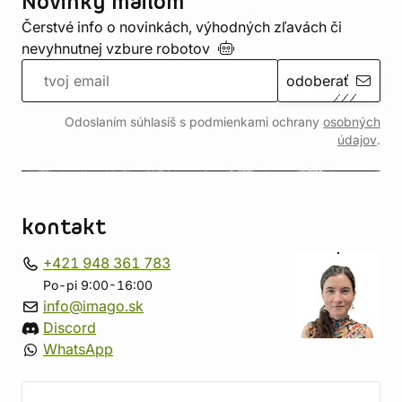
Novinky mailom
Čerstvé info o novinkách, výhodných zľavách či
nevyhnutnej vzbure
robotov
odoberať
Odoslaním súhlasíš s podmienkami ochrany
osobných
údajov
.
kontakt
+421 948 361 783
Po-pi 9:00-16:00
info@imago.sk
Discord
WhatsApp