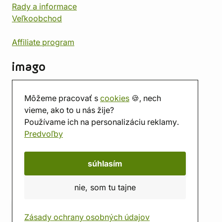
Rady a informace
Veľkoobchod
Affiliate program
imago
Kontakt
Môžeme pracovať s
cookies
🍪, nech
Predajňa
vieme, ako to u nás žije?
Herňa
Používame ich na personalizáciu reklamy.
O nás
Predvoľby
Hodnotenie obchodu
Darčekové poukážky
Kalendár
súhlasím
imago.blog
nie, som tu tajne
Zásady ochrany osobných údajov