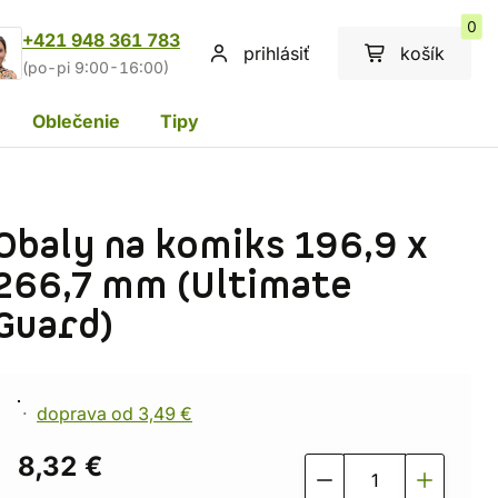
0
+421 948 361 783
prihlásiť
košík
(po-pi 9:00-16:00)
Oblečenie
Tipy
Obaly na komiks 196,9 x
266,7 mm (Ultimate
Guard)
doprava od 3,49 €
8,32 €