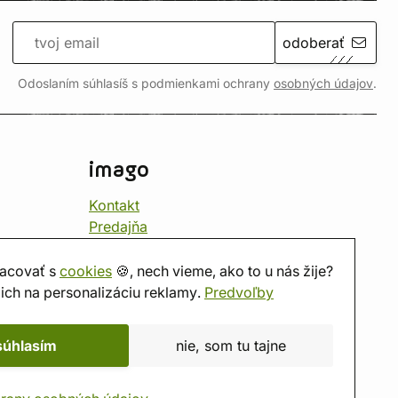
odoberať
Odoslaním súhlasíš s podmienkami ochrany
osobných údajov
.
imago
Kontakt
Predajňa
Herňa
O nás
acovať s
cookies
🍪, nech vieme, ako to u nás žije?
Hodnotenie obchodu
ich na personalizáciu reklamy.
Predvoľby
Darčekové poukážky
Kalendár
súhlasím
nie, som tu tajne
imago.blog