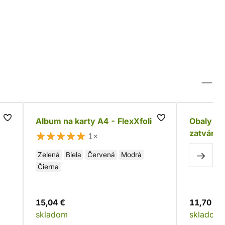
Album na karty A4 - FlexXfolio
Obaly na
zatvárat
1×
Zelená
Biela
Červená
Modrá
Čierna
15,04 €
11,70 €
skladom
skladom