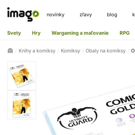
novinky
zľavy
blog
k
Svety
Hry
Wargaming a maľovanie
RPG
Knihy a komiksy
Komiksy
Obaly na komiksy
O