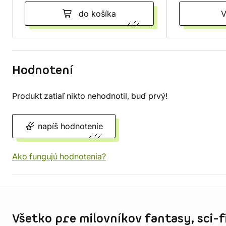
do košíka
Hodnotení
Produkt zatiaľ nikto nehodnotil, buď prvý!
napíš hodnotenie
Ako fungujú hodnotenia?
Informácie o obchode
Všetko pre milovníkov fantasy, sci-fi