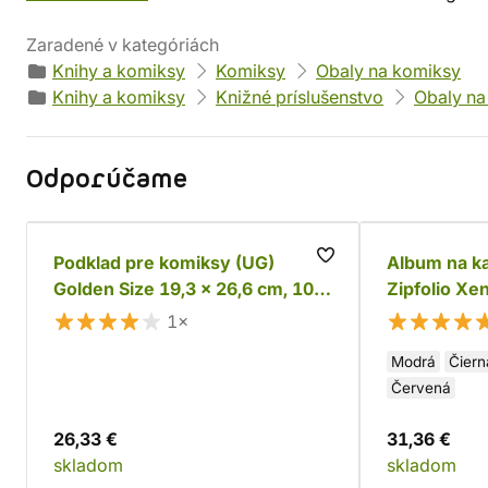
Zaradené v kategóriách
Knihy a komiksy
Komiksy
Obaly na komiksy
Knihy a komiksy
Knižné príslušenstvo
Obaly na
Odporúčame
Podklad pre komiksy (UG)
Album na k
Golden Size 19,3 x 26,6 cm, 100
Zipfolio Xe
ks
1×
Modrá
Čiern
Červená
26,33 €
31,36 €
skladom
skladom