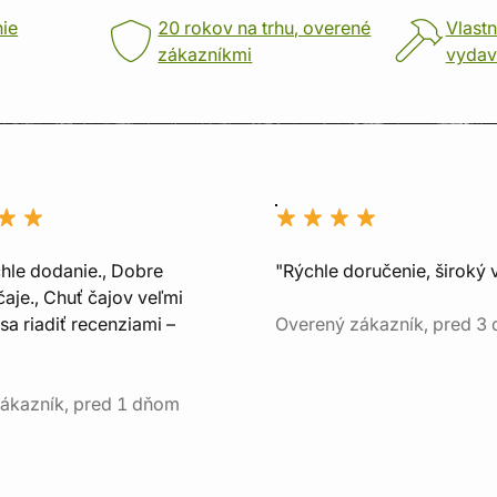
nie
20 rokov na trhu, overené
Vlastn
zákazníkmi
vydav
chle dodanie., Dobre
"Rýchle doručenie, široký 
aje., Chuť čajov veľmi
sa riadiť recenziami –
Overený zákazník, pred 3
ákazník, pred 1 dňom