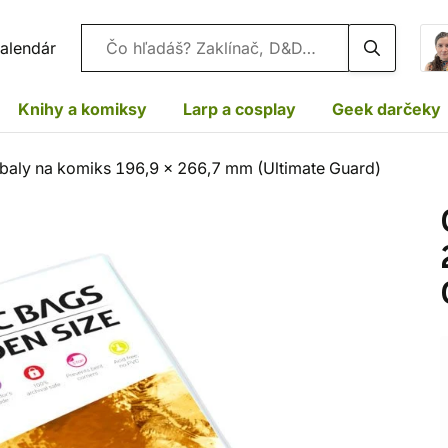
Vyhľadávanie
alendár
Knihy a komiksy
Larp a cosplay
Geek darčeky
baly na komiks 196,9 x 266,7 mm (Ultimate Guard)