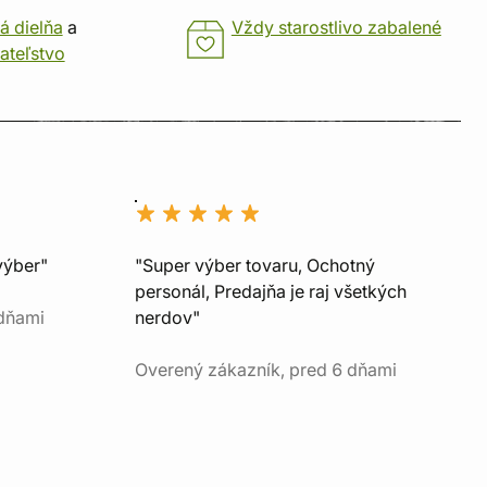
á dielňa
a
Vždy starostlivo zabalené
ateľstvo
výber"
"Super výber tovaru, Ochotný
personál, Predajňa je raj všetkých
 dňami
nerdov"
Overený zákazník, pred 6 dňami