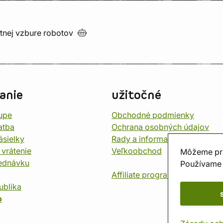
utnej vzbure
robotov
anie
užitočné
upe
Obchodné podmienky
atba
Ochrana osobných údajov
ásielky
Rady a informace
 vrátenie
Veľkoobchod
Môžeme pr
jednávku
Používame 
Affiliate program
ublika
o