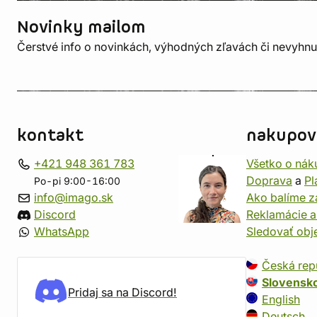
Novinky mailom
Čerstvé info o novinkách, výhodných zľavách či nevyhn
kontakt
nakupov
+421 948 361 783
Všetko o nák
Doprava
a
Pl
Po-pi 9:00-16:00
info@imago.sk
Ako balíme z
Discord
Reklamácie a
WhatsApp
Sledovať ob
Česká rep
Slovensk
Pridaj sa na Discord!
English
Deutsch