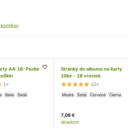
 komiksy
arty A4: 18-Pocket
Stránky do albumu na karty
noSkin
10ks - 18 vreciek
1×
10×
a
Biela
Šedá
Modrá
Šedá
Červená
Čierna
7,09 €
skladom