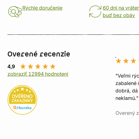
Rýchle doručenie
60 dní na vráte
buď bez obáv
Overené recenzie
4,9
zobraziť 12994 hodnotení
"Veľmi rý
zabalené č
dobrá, dá 
neklamú."
Overený z