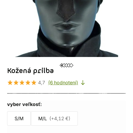
Kožená prilba
4,7
(6 hodnotení)
vyber veľkosť:
S/M
M/L
(+4,12 €)