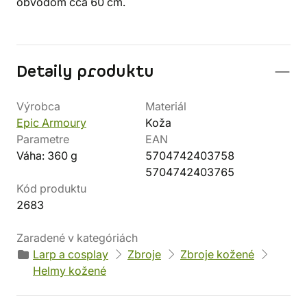
obvodom cca 60 cm.
Detaily produktu
Výrobca
Materiál
Epic Armoury
Koža
Parametre
EAN
Váha: 360 g
5704742403758
5704742403765
Kód produktu
2683
Zaradené v kategóriách
Larp a cosplay
Zbroje
Zbroje kožené
Helmy kožené