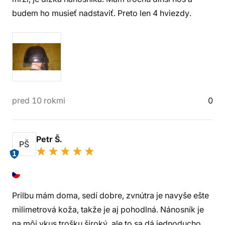
budem ho musieť nadstaviť. Preto len 4 hviezdy.
pred 10 rokmi
0
Petr Š.
PŠ
1
Prilbu mám doma, sedí dobre, zvnútra je navyše ešte
milimetrová koža, takže je aj pohodlná. Nánosník je
na môj vkus trošku široký, ale to sa dá jednoducho