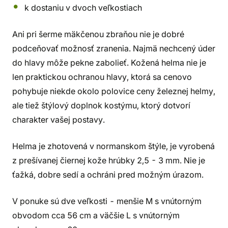
k dostaniu v dvoch veľkostiach
Ani pri šerme mäkčenou zbraňou nie je dobré
podceňovať možnosť zranenia. Najmä nechcený úder
do hlavy môže pekne zabolieť. Kožená helma nie je
len praktickou ochranou hlavy, ktorá sa cenovo
pohybuje niekde okolo polovice ceny železnej helmy,
ale tiež štýlový doplnok kostýmu, ktorý dotvorí
charakter vašej postavy.
Helma je zhotovená v normanskom štýle, je vyrobená
z prešívanej čiernej kože hrúbky 2,5 - 3 mm. Nie je
ťažká, dobre sedí a ochráni pred možným úrazom.
V ponuke sú dve veľkosti - menšie M s vnútorným
obvodom cca 56 cm a väčšie L s vnútorným