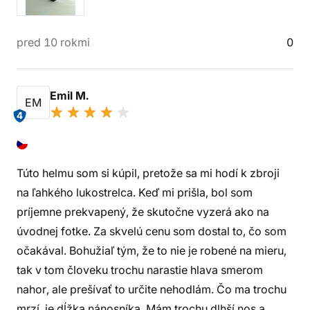
pred 10 rokmi
0
Emil M.
EM
4
Túto helmu som si kúpil, pretože sa mi hodí k zbroji
na ľahkého lukostrelca. Keď mi prišla, bol som
príjemne prekvapený, že skutočne vyzerá ako na
úvodnej fotke. Za skvelú cenu som dostal to, čo som
očakával. Bohužiaľ tým, že to nie je robené na mieru,
tak v tom človeku trochu narastie hlava smerom
nahor, ale prešívať to určite nehodlám. Čo ma trochu
mrzí, je dĺžka nánosníka. Mám trochu dlhší nos a