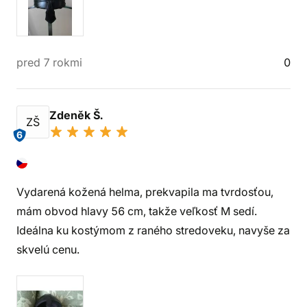
pred 7 rokmi
0
Zdeněk Š.
ZŠ
6
Vydarená kožená helma, prekvapila ma tvrdosťou,
mám obvod hlavy 56 cm, takže veľkosť M sedí.
Ideálna ku kostýmom z raného stredoveku, navyše za
skvelú cenu.