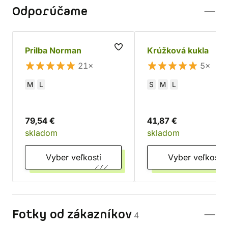
Odporúčame
Prilba Norman
Krúžková kukla
21×
5×
M
L
S
M
L
79,54 €
41,87 €
skladom
skladom
Vyber veľkosti
Vyber veľkosti
Fotky od zákazníkov
4