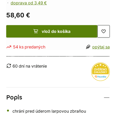
doprava od 3,49 €
58,60 €
vlož do košíka
54 ks predaných
opýtaj sa
60 dní na vrátenie
Popis
chráni pred úderom larpovou zbraňou