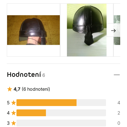
Hodnotení
6
4,7
(6 hodnotení)
5
4
4
2
3
0