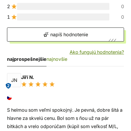
2
0
1
0
napíš hodnotenie
Ako fungujú hodnotenia?
najprospešnejšie
najnovšie
Jiří N.
JN
2
S helmou som veľmi spokojný. Je pevná, dobre šitá a
hlavne za skvelú cenu. Bol som s ňou už na pár
bitkách a vrelo odporúčam (kúpil som veľkosť M/L,