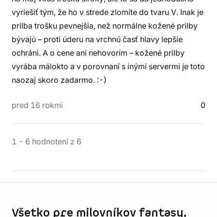
vyriešiť tým, že ho v strede zlomíte do tvaru V. Inak je
prilba trošku pevnejšia, než normálne kožené prilby
bývajú – proti úderu na vrchnú časť hlavy lepšie
ochráni. A o cene ani nehovorím – kožené prilby
vyrába málokto a v porovnaní s inými servermi je toto
naozaj skoro zadarmo. :-)
pred 16 rokmi
0
1
-
6
hodnotení
z
6
Informácie o obchode
Všetko pre milovníkov fantasy,