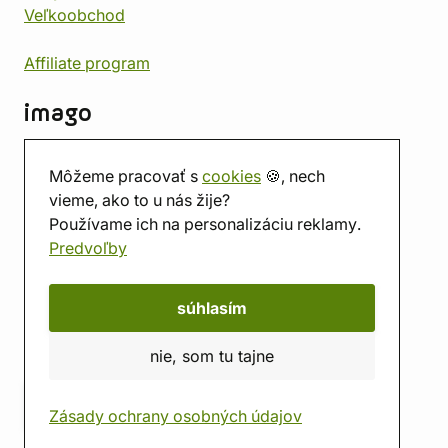
Veľkoobchod
Affiliate program
imago
Kontakt
Môžeme pracovať s
cookies
🍪, nech
Predajňa
vieme, ako to u nás žije?
Herňa
Používame ich na personalizáciu reklamy.
O nás
Predvoľby
Hodnotenie obchodu
Darčekové poukážky
Kalendár
súhlasím
imago.blog
nie, som tu tajne
Zásady ochrany osobných údajov