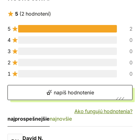
5
(2 hodnotení)
5
2
4
0
3
0
2
0
1
0
napíš hodnotenie
Ako fungujú hodnotenia?
najprospešnejšie
najnovšie
David N.