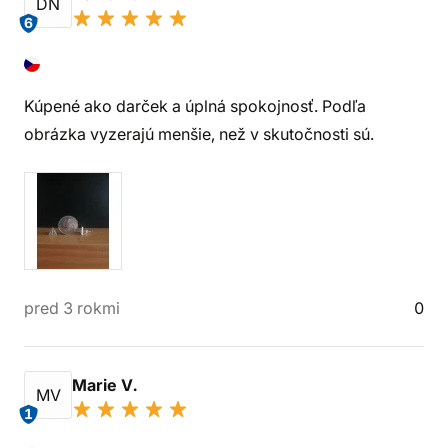
DN
6
Kúpené ako darček a úplná spokojnosť. Podľa
obrázka vyzerajú menšie, než v skutočnosti sú.
pred 3 rokmi
0
Marie V.
MV
1