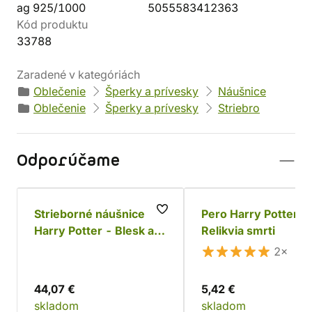
ag 925/1000
5055583412363
Kód produktu
33788
Zaradené v kategóriách
Oblečenie
Šperky a prívesky
Náušnice
Oblečenie
Šperky a prívesky
Striebro
Odporúčame
Strieborné náušnice
Pero Harry Potter -
Harry Potter - Blesk a
Relikvia smrti
okuliare (Ag 925)
2×
44,07 €
5,42 €
skladom
skladom