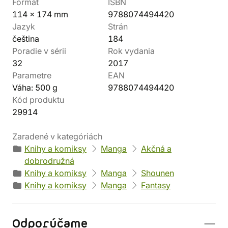
Formát
ISBN
114 x 174 mm
9788074494420
Jazyk
Strán
čeština
184
Poradie v sérii
Rok vydania
32
2017
Parametre
EAN
Váha: 500 g
9788074494420
Kód produktu
29914
Zaradené v kategóriách
Knihy a komiksy
Manga
Akčná a
dobrodružná
Knihy a komiksy
Manga
Shounen
Knihy a komiksy
Manga
Fantasy
Odporúčame