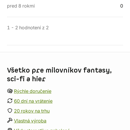
pred 8 rokmi
0
1
-
2
hodnotení
z
2
Informácie o obchode
Všetko pre milovníkov fantasy,
sci-fi a hier
Rýchle doručenie
60 dní na vrátenie
20 rokov na trhu
Vlastná výroba