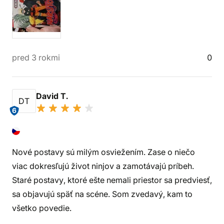
pred 3 rokmi
0
David T.
DT
6
Nové postavy sú milým osviežením. Zase o niečo
viac dokresľujú život ninjov a zamotávajú príbeh.
Staré postavy, ktoré ešte nemali priestor sa predviesť,
sa objavujú späť na scéne. Som zvedavý, kam to
všetko povedie.