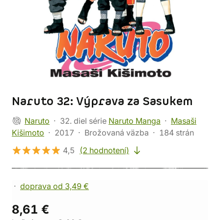
Naruto 32: Výprava za Sasukem
Naruto
32. diel série
Naruto Manga
Masaši
Kišimoto
2017
Brožovaná väzba
184 strán
4,5
(2 hodnotení)
doprava od 3,49 €
8,61 €