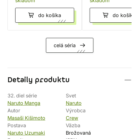
skladom
skladom
do košíka
do košíka
celá séria
Detaily produktu
32. diel série
Svet
Naruto Manga
Naruto
Autor
Výrobca
Masaši Kišimoto
Crew
Postava
Väzba
Naruto Uzumaki
Brožovaná