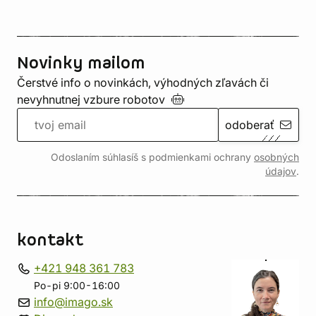
Novinky mailom
Čerstvé info o novinkách, výhodných zľavách či
nevyhnutnej vzbure
robotov
odoberať
Odoslaním súhlasíš s podmienkami ochrany
osobných
údajov
.
kontakt
+421 948 361 783
Po-pi 9:00-16:00
info@imago.sk