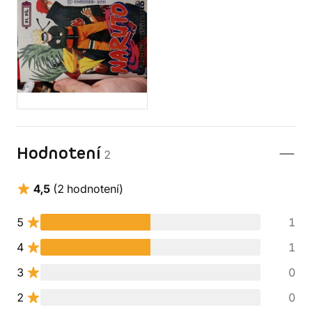
Hodnotení
2
4,5
(2 hodnotení)
5
1
4
1
3
0
2
0