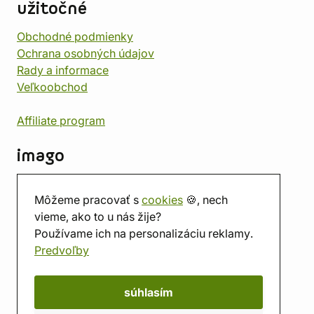
užitočné
Obchodné podmienky
Ochrana osobných údajov
Rady a informace
Veľkoobchod
Affiliate program
imago
Kontakt
Môžeme pracovať s
cookies
🍪, nech
Predajňa
vieme, ako to u nás žije?
Herňa
Používame ich na personalizáciu reklamy.
O nás
Predvoľby
Hodnotenie obchodu
Darčekové poukážky
Kalendár
súhlasím
imago.blog