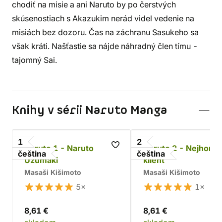
chodiť na misie a ani Naruto by po čerstvých
skúsenostiach s Akazukim nerád videl vedenie na
misiách bez dozoru. Čas na záchranu Sasukeho sa
však kráti. Našťastie sa nájde náhradný člen tímu -
tajomný Sai.
Knihy v sérii Naruto Manga
1
2
Naruto 1 - Naruto
Naruto 2 - Nejhorší
čeština
čeština
Uzumaki
klient
Masaši Kišimoto
Masaši Kišimoto
5×
1×
8,61 €
8,61 €