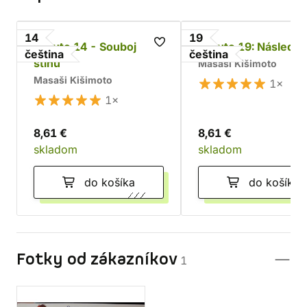
14
19
Naruto 14 - Souboj
Naruto 19: Následni
čeština
čeština
stínů
Masaši Kišimoto
Masaši Kišimoto
1×
1×
8,61 €
8,61 €
skladom
skladom
do košíka
do košíka
Fotky od zákazníkov
1