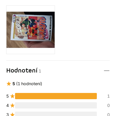
Hodnotení
1
5
(1 hodnotení)
5
1
4
0
3
0