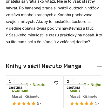
priatelia sa vrátia ako víťazi. Nie je to však šťastný
návrat. Po hanebnej zrade a invázii cudzích nindžov
zostáva mnoho zranených a Konoha pochováva
svojich mŕtvych. Akoby to nestačilo, čoskoro sa
v dedine objavia dvaja podivní návštevníci a kľúč
k Sasukeho minulosti je zrazu prakticky na dosah. Kto
sú títo cudzinci a čo hľadajú v zničenej dedine?
Knihy v sérii Naruto Manga
1
2
Naruto 1 - Naruto
Naruto 2 - Nejhorší
čeština
čeština
Uzumaki
klient
Masaši Kišimoto
Masaši Kišimoto
5×
1×