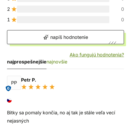
2
0
1
0
napíš hodnotenie
Ako fungujú hodnotenia?
najprospešnejšie
najnovšie
Petr P.
PP
6
Bitky sa pomaly končia, no aj tak je stále veľa vecí
nejasných