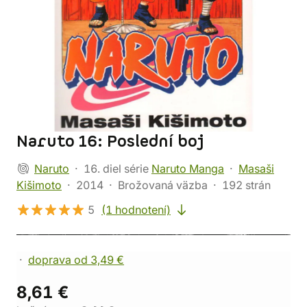
Naruto 16: Poslední boj
Naruto
16. diel série
Naruto Manga
Masaši
Kišimoto
2014
Brožovaná väzba
192 strán
5
(1 hodnotení)
doprava od 3,49 €
8,61 €