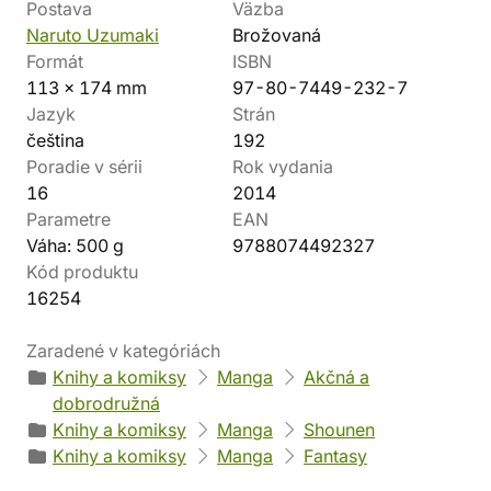
Postava
Väzba
Naruto Uzumaki
Brožovaná
Formát
ISBN
113 x 174 mm
97-80-7449-232-7
Jazyk
Strán
čeština
192
Poradie v sérii
Rok vydania
16
2014
Parametre
EAN
Váha: 500 g
9788074492327
Kód produktu
16254
Zaradené v kategóriách
Knihy a komiksy
Manga
Akčná a
dobrodružná
Knihy a komiksy
Manga
Shounen
Knihy a komiksy
Manga
Fantasy