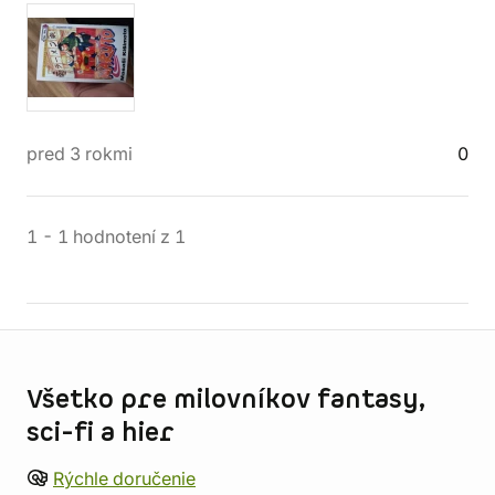
pred 3 rokmi
0
1
-
1
hodnotení
z
1
Informácie o obchode
Všetko pre milovníkov fantasy,
sci-fi a hier
Rýchle doručenie