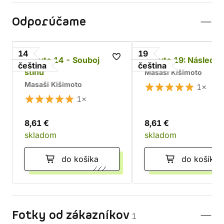
Odporúčame
14
19
Naruto 14 - Souboj
Naruto 19: Následni
čeština
čeština
stínů
Masaši Kišimoto
Masaši Kišimoto
1×
1×
8,61 €
8,61 €
skladom
skladom
do košíka
do košíka
Fotky od zákazníkov
1