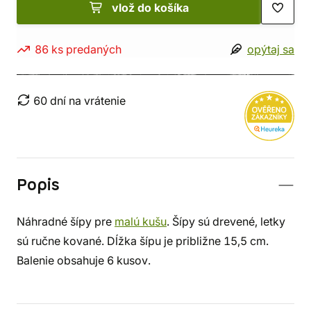
vlož do košíka
86 ks predaných
opýtaj sa
60 dní na vrátenie
Popis
Náhradné šípy pre
malú kušu
. Šípy sú drevené, letky
sú ručne kované. Dĺžka šípu je približne 15,5 cm.
Balenie obsahuje 6 kusov.