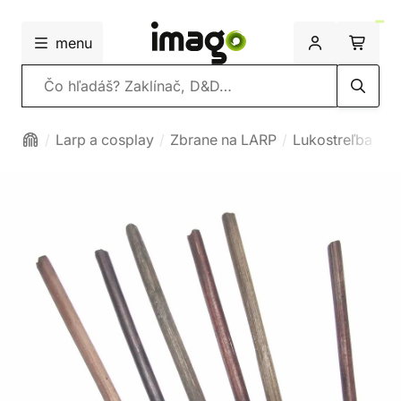
menu
Vyhľadávanie
Larp a cosplay
Zbrane na LARP
Lukostreľba
K