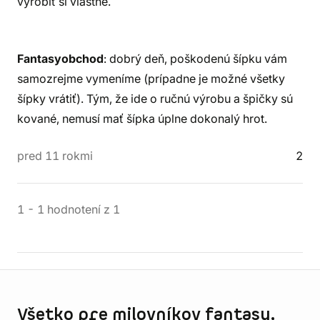
vyrobiť si vlastné.
Fantasyobchod
: dobrý deň, poškodenú šípku vám
samozrejme vymeníme (prípadne je možné všetky
šípky vrátiť). Tým, že ide o ručnú výrobu a špičky sú
kované, nemusí mať šípka úplne dokonalý hrot.
pred 11 rokmi
2
1
-
1
hodnotení
z
1
Informácie o obchode
Všetko pre milovníkov fantasy,