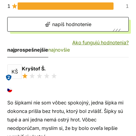
1
1
napíš hodnotenie
Ako fungujú hodnotenia?
najprospešnejšie
najnovšie
Kryštof Š.
KŠ
2
So šípkami nie som vôbec spokojný, jedna šípka mi
dokonca prišla bez hrotu, ktorý bol zvlášť. Šípky sú
tupé a ani jedna nemá ostrý hrot. Vôbec
neodporúčam, myslím si, že by bolo oveľa lepšie