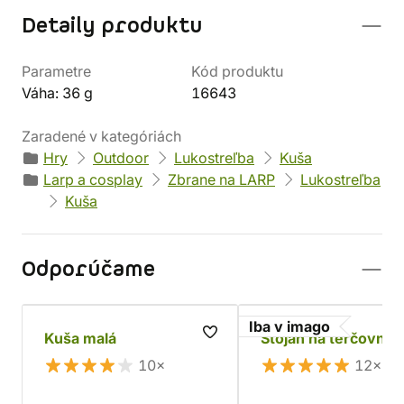
Detaily produktu
Parametre
Kód produktu
Váha: 36 g
16643
Zaradené v kategóriách
Hry
Outdoor
Lukostreľba
Kuša
Larp a cosplay
Zbrane na LARP
Lukostreľba
Kuša
Odporúčame
Iba v imago
Kuša malá
Stojan na terčovnic
10×
12×