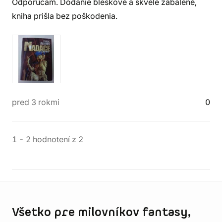
Odporúčam. Dodanie bleskové a skvele zabalené,
kniha prišla bez poškodenia.
pred 3 rokmi
0
1
-
2
hodnotení
z
2
Informácie o obchode
Všetko pre milovníkov fantasy,