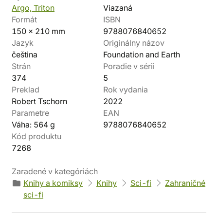
Argo, Triton
Viazaná
Formát
ISBN
150 x 210 mm
9788076840652
Jazyk
Originálny názov
čeština
Foundation and Earth
Strán
Poradie v sérii
374
5
Preklad
Rok vydania
Robert Tschorn
2022
Parametre
EAN
Váha: 564 g
9788076840652
Kód produktu
7268
Zaradené v kategóriách
Knihy a komiksy
Knihy
Sci-fi
Zahraničné
sci-fi