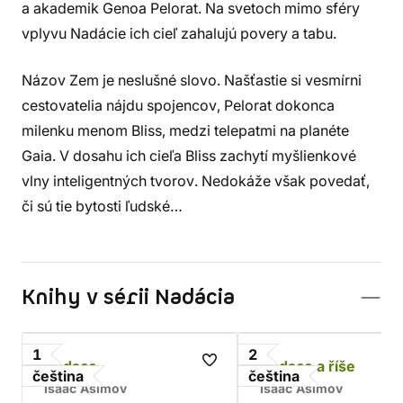
a akademik Genoa Pelorat. Na svetoch mimo sféry
vplyvu Nadácie ich cieľ zahalujú povery a tabu.
Názov Zem je neslušné slovo. Našťastie si vesmírni
cestovatelia nájdu spojencov, Pelorat dokonca
milenku menom Bliss, medzi telepatmi na planéte
Gaia. V dosahu ich cieľa Bliss zachytí myšlienkové
vlny inteligentných tvorov. Nedokáže však povedať,
či sú tie bytosti ľudské…
Knihy v sérii Nadácia
1
2
Nadace
Nadace a říše
čeština
čeština
Isaac Asimov
Isaac Asimov