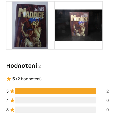
Hodnotení
2
5
(2 hodnotení)
5
2
4
0
3
0