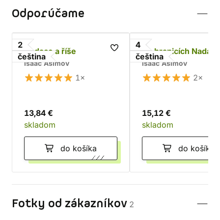
Odporúčame
2
4
Nadace a říše
Na hranicích Nadac
čeština
čeština
Isaac Asimov
Isaac Asimov
1×
2×
13,84 €
15,12 €
skladom
skladom
do košíka
do košíka
Fotky od zákazníkov
2