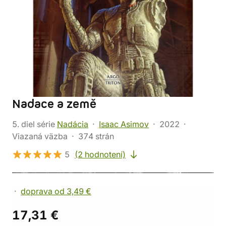
Nadace a země
5. diel série
Nadácia
Isaac Asimov
2022
Viazaná väzba
374 strán
5
(2 hodnotení)
doprava od 3,49 €
17,31 €