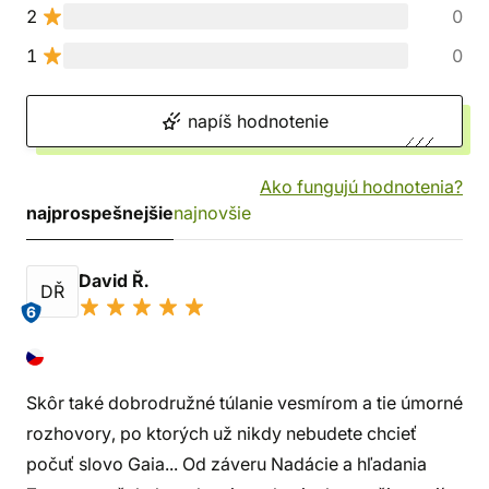
2
0
1
0
napíš hodnotenie
Ako fungujú hodnotenia?
najprospešnejšie
najnovšie
David Ř.
DŘ
6
Skôr také dobrodružné túlanie vesmírom a tie úmorné
rozhovory, po ktorých už nikdy nebudete chcieť
počuť slovo Gaia... Od záveru Nadácie a hľadania