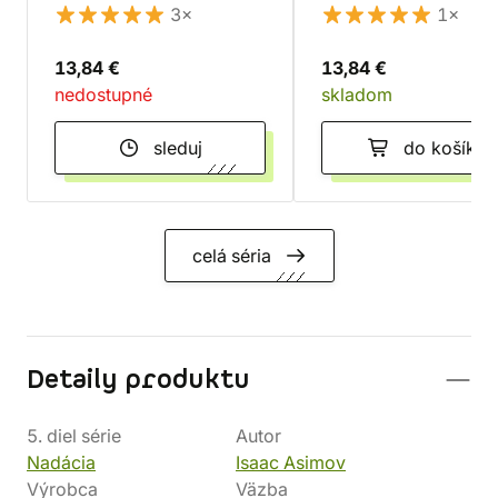
3×
1×
13,84 €
13,84 €
nedostupné
skladom
sleduj
do košíka
celá séria
Detaily produktu
5. diel série
Autor
Nadácia
Isaac Asimov
Výrobca
Väzba