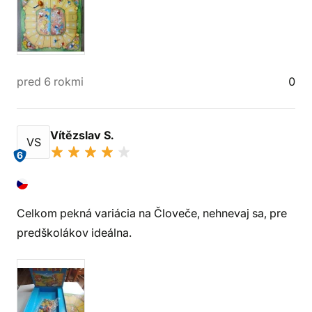
pred 6 rokmi
0
Vítězslav S.
VS
6
Celkom pekná variácia na Človeče, nehnevaj sa, pre
predškolákov ideálna.