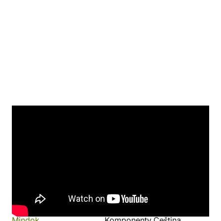
Odkazy
pravidlá
(česky, pdf)
Detaily produktu
Výrobca
Jazyk
Mindok
Komponenty Čeština