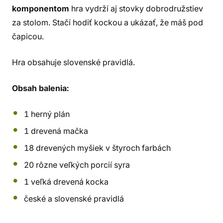
komponentom
hra vydrží aj stovky dobrodružstiev
za stolom. Stačí hodiť kockou a ukázať, že máš pod
čapicou.
Hra obsahuje slovenské pravidlá.
Obsah balenia:
1 herný plán
1 drevená mačka
18 drevených myšiek v štyroch farbách
20 rôzne veľkých porcií syra
1 veľká drevená kocka
české a slovenské pravidlá