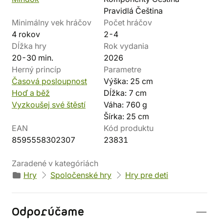
Pravidlá Čeština
Minimálny vek hráčov
Počet hráčov
4 rokov
2-4
Dĺžka hry
Rok vydania
20-30 min.
2026
Herný princíp
Parametre
Časová posloupnost
Výška: 25 cm
Hoď a běž
Dĺžka: 7 cm
Vyzkoušej své štěstí
Váha: 760 g
Šírka: 25 cm
EAN
Kód produktu
8595558302307
23831
Zaradené v kategóriách
Hry
Spoločenské hry
Hry pre deti
Odporúčame