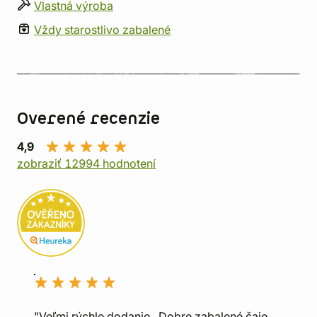
Vlastná výroba
Vždy starostlivo zabalené
Overené recenzie
4,9
zobraziť 12994 hodnotení
"Veľmi rýchle dodanie., Dobre zabalené čaje.,