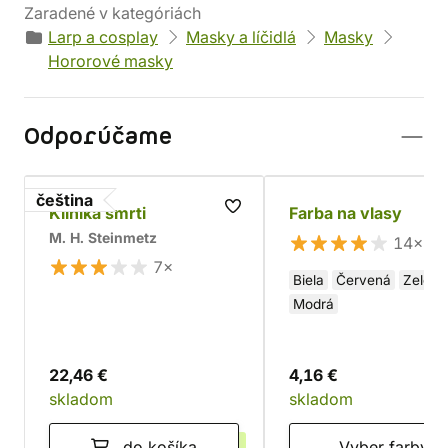
Zaradené v kategóriách
Larp a cosplay
Masky a líčidlá
Masky
Hororové masky
Odporúčame
čeština
Klinika smrti
Farba na vlasy
M. H. Steinmetz
14×
7×
Biela
Červená
Zelená
Modrá
22,46 €
4,16 €
skladom
skladom
do košíka
Vyber farby