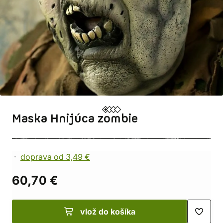
Maska Hnijúca zombie
doprava od 3,49 €
60,70 €
vlož do košíka