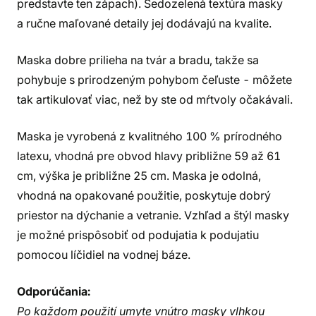
predstavte ten zápach). Šedozelená textúra masky
a ručne maľované detaily jej dodávajú na kvalite.
Maska dobre prilieha na tvár a bradu, takže sa
pohybuje s prirodzeným pohybom čeľuste - môžete
tak artikulovať viac, než by ste od mŕtvoly očakávali.
Maska je vyrobená z kvalitného 100 % prírodného
latexu, vhodná pre obvod hlavy približne 59 až 61
cm, výška je približne 25 cm. Maska je odolná,
vhodná na opakované použitie, poskytuje dobrý
priestor na dýchanie a vetranie. Vzhľad a štýl masky
je možné prispôsobiť od podujatia k podujatiu
pomocou líčidiel na vodnej báze.
Odporúčania:
Po každom použití umyte vnútro masky vlhkou