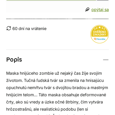
opýtaj sa
60 dní na vrátenie
Popis
Maska hnijúceho zombie už nejaký čas žije svojím
životom. Tučná ľudská tvár sa zmenila na hnisajúcu
opuchnutú nemŕtvu tvár s dvojitou bradou a mastným
hnijúcim telom… Táto maska obsahuje deformované
črty, ako sú vredy a úzke očné štrbiny, čím vytvára
hrôzostrašnú, ale realistickú podobu (len si