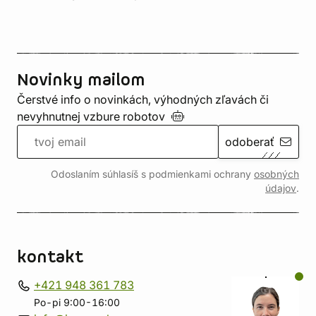
Novinky mailom
Čerstvé info o novinkách, výhodných zľavách či
nevyhnutnej vzbure
robotov
odoberať
Odoslaním súhlasíš s podmienkami ochrany
osobných
údajov
.
kontakt
+421 948 361 783
Po-pi 9:00-16:00