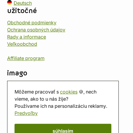
Deutsch
užitočné
Obchodné podmienky
Ochrana osobných údajov
Rady a informace
Veľkoobchod
Affiliate program
imago
Kontakt
Môžeme pracovať s
cookies
🍪, nech
Predajňa
vieme, ako to u nás žije?
Herňa
Používame ich na personalizáciu reklamy.
O nás
Predvoľby
Hodnotenie obchodu
Darčekové poukážky
Kalendár
súhlasím