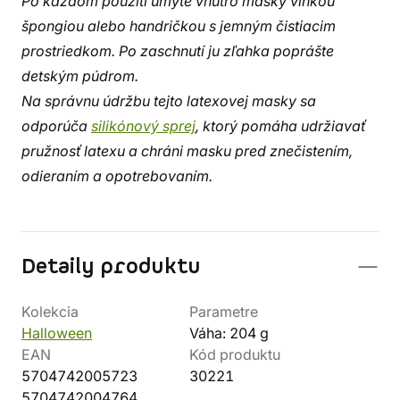
Po každom použití umyte vnútro masky vlhkou
špongiou alebo handričkou s jemným čistiacim
prostriedkom. Po zaschnutí ju zľahka poprášte
detským púdrom.
Na správnu údržbu tejto latexovej masky sa
odporúča
silikónový sprej
, ktorý pomáha udržiavať
pružnosť latexu a chráni masku pred znečistením,
odieraním a opotrebovaním.
Detaily produktu
Kolekcia
Parametre
Halloween
Váha: 204 g
EAN
Kód produktu
5704742005723
30221
5704742004764