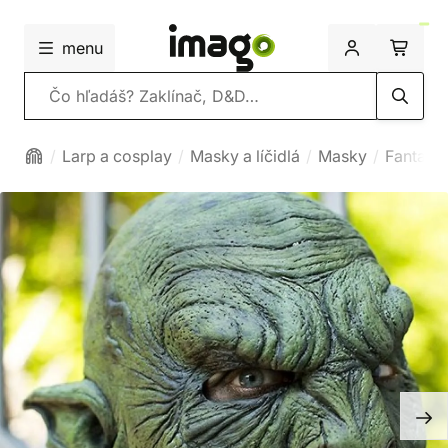
menu
Vyhľadávanie
Larp a cosplay
Masky a líčidlá
Masky
Fantasy