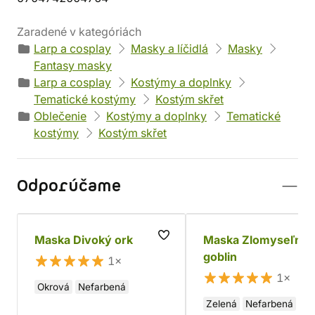
Zaradené v kategóriách
Larp a cosplay
Masky a líčidlá
Masky
Fantasy masky
Larp a cosplay
Kostýmy a doplnky
Tematické kostýmy
Kostým skřet
Oblečenie
Kostýmy a doplnky
Tematické
kostýmy
Kostým skřet
Odporúčame
Maska Divoký ork
Maska Zlomyseľný
goblin
1×
1×
Okrová
Nefarbená
Zelená
Nefarbená