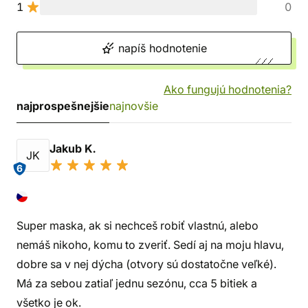
1
0
napíš hodnotenie
Ako fungujú hodnotenia?
najprospešnejšie
najnovšie
Jakub K.
JK
6
Super maska, ak si nechceš robiť vlastnú, alebo
nemáš nikoho, komu to zveriť. Sedí aj na moju hlavu,
dobre sa v nej dýcha (otvory sú dostatočne veľké).
Má za sebou zatiaľ jednu sezónu, cca 5 bitiek a
všetko je ok.