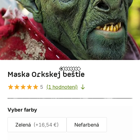
Maska Orkskej beštie
5
(1 hodnotení)
Vyber farby
Zelená
(+16,54 €)
Nefarbená