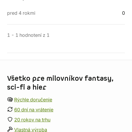
pred 4 rokmi
0
1
-
1
hodnotení
z
1
Informácie o obchode
Všetko pre milovníkov fantasy,
sci-fi a hier
Rýchle doručenie
60 dní na vrátenie
20 rokov na trhu
Vlastná výroba