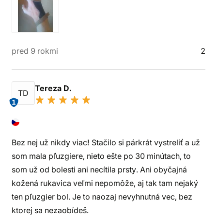
pred 9 rokmi
2
Tereza D.
TD
1
Bez nej už nikdy viac! Stačilo si párkrát vystreliť a už
som mala pľuzgiere, nieto ešte po 30 minútach, to
som už od bolesti ani necítila prsty. Ani obyčajná
kožená rukavica veľmi nepomôže, aj tak tam nejaký
ten pľuzgier bol. Je to naozaj nevyhnutná vec, bez
ktorej sa nezaobídeš.