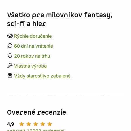
Informácie o obchode
Všetko pre milovníkov fantasy,
sci-fi a hier
Rýchle doručenie
60 dní na vrátenie
20 rokov na trhu
Vlastná výroba
Vždy starostlivo zabalené
Overené recenzie
4,9