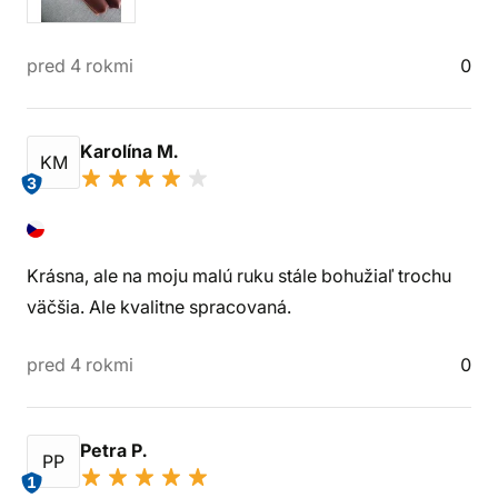
pred 4 rokmi
0
Karolína M.
KM
3
Krásna, ale na moju malú ruku stále bohužiaľ trochu
väčšia. Ale kvalitne spracovaná.
pred 4 rokmi
0
Petra P.
PP
1