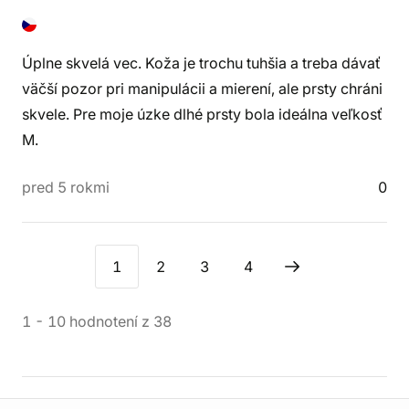
Úplne skvelá vec. Koža je trochu tuhšia a treba dávať
väčší pozor pri manipulácii a mierení, ale prsty chráni
skvele. Pre moje úzke dlhé prsty bola ideálna veľkosť
M.
pred 5 rokmi
0
1
2
3
4
1
-
10
hodnotení
z
38