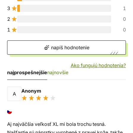
3
1
2
0
1
0
napíš hodnotenie
Ako fungujú hodnotenia?
najprospešnejšie
najnovšie
Anonym
A
Aj najväčšia veľkosť XL mi bola trochu tesná.
Našťastie sú náprstky vyrobené z pravej kože, takže