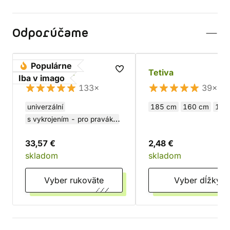
Odporúčame
Populárne
Drevený luk
Tetiva
Iba v imago
133×
39×
univerzální
185 cm
160 cm
115
s vykrojením - pro praváky
s vykrojením - pro leváky
33,57 €
2,48 €
skladom
skladom
Vyber rukoväte
Vyber dĺžky