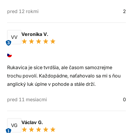
pred 12 rokmi
2
Veronika V.
VV
3
Rukavica je síce tvrdšia, ale časom samozrejme
trochu povolí. Každopádne, naťahovalo sa mi s ňou
anglický luk úplne v pohode a stále drží.
pred 11 mesiacmi
0
Václav G.
VG
1