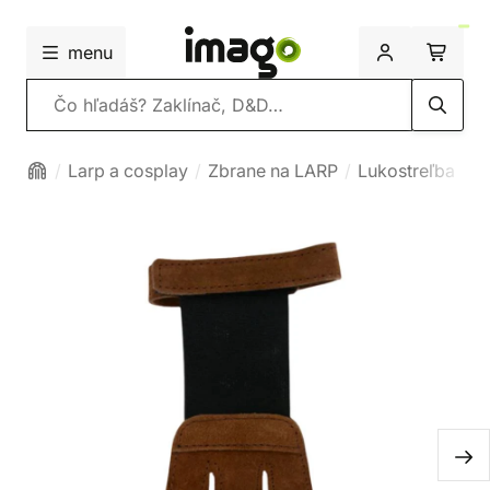
menu
Vyhľadávanie
Larp a cosplay
Zbrane na LARP
Lukostreľba
C