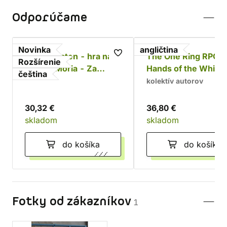
Odporúčame
Novinka
angličtina
Jeden prsten - hra na
The One Ring RPG:
Rozšírenie
hrdiny: Moria - Za
Hands of the White
čeština
Durinovými dveřmi
Wizard
kolektív autorov
30,32 €
36,80 €
skladom
skladom
do košíka
do košíka
Fotky od zákazníkov
1