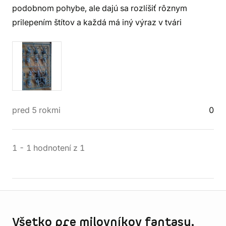
podobnom pohybe, ale dajú sa rozlíšiť rôznym
prilepením štítov a každá má iný výraz v tvári
pred 5 rokmi
0
1
-
1
hodnotení
z
1
Informácie o obchode
Všetko pre milovníkov fantasy,