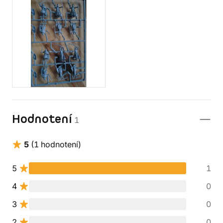
Hodnotení
1
5
(1 hodnotení)
5
1
4
0
3
0
2
0