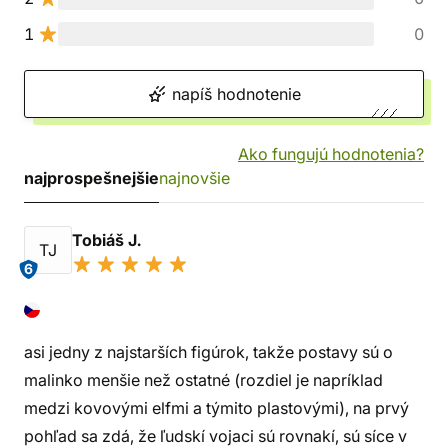
1
0
napíš hodnotenie
Ako fungujú hodnotenia?
najprospešnejšie
najnovšie
Tobiáš J.
TJ
6
asi jedny z najstarších figúrok, takže postavy sú o
malinko menšie než ostatné (rozdiel je napríklad
medzi kovovými elfmi a týmito plastovými), na prvý
pohľad sa zdá, že ľudskí vojaci sú rovnakí, sú síce v