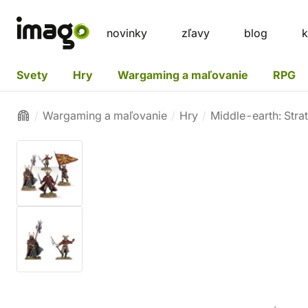
novinky
zľavy
blog
k
Svety
Hry
Wargaming a maľovanie
RPG
Wargaming a maľovanie
Hry
Middle-earth: Stra