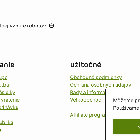
utnej vzbure
robotov
anie
užitočné
upe
Obchodné podmienky
atba
Ochrana osobných údajov
ásielky
Rady a informace
 vrátenie
Veľkoobchod
Môžeme pr
jednávku
Používame 
Affiliate program
ublika
o