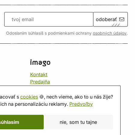
odoberať
Odoslaním súhlasíš s podmienkami ochrany
osobných údajov
.
imago
Kontakt
Predajňa
Herňa
O nás
acovať s
cookies
🍪, nech vieme, ako to u nás žije?
Hodnotenie obchodu
ich na personalizáciu reklamy.
Predvoľby
Darčekové poukážky
Kalendár
súhlasím
nie, som tu tajne
imago.blog