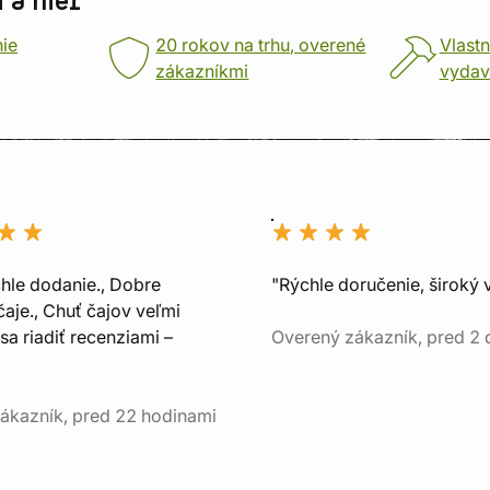
 a hier
nie
20 rokov na trhu, overené
Vlastn
zákazníkmi
vydav
chle dodanie., Dobre
"Rýchle doručenie, široký 
aje., Chuť čajov veľmi
sa riadiť recenziami –
Overený zákazník, pred 2
ákazník, pred 22 hodinami