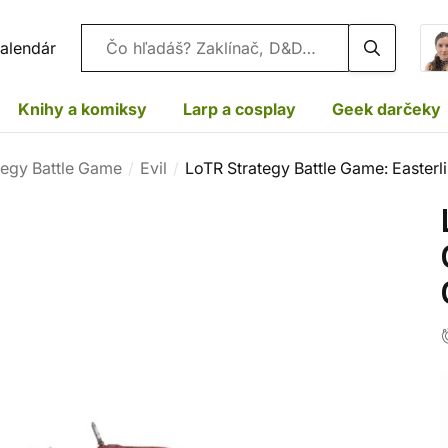
Vyhľadávanie
alendár
Knihy a komiksy
Larp a cosplay
Geek darčeky
tegy Battle Game
Evil
LoTR Strategy Battle Game: Easte