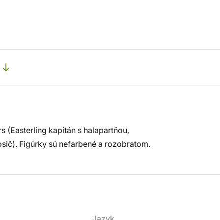
(Easterling kapitán s halapartňou,
nosič). Figúrky sú nefarbené a rozobratom.
Jazyk