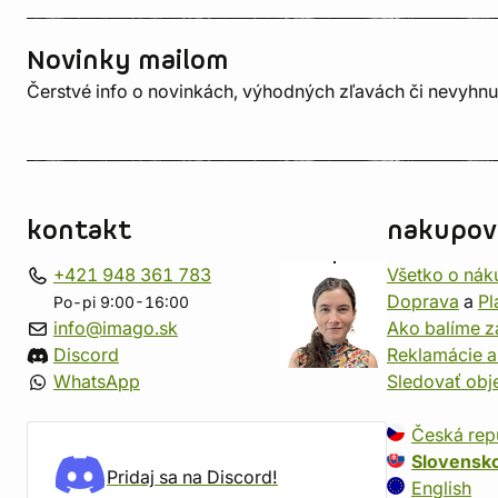
Novinky mailom
Čerstvé info o novinkách, výhodných zľavách či nevyhn
kontakt
nakupov
+421 948 361 783
Všetko o nák
Doprava
a
Pl
Po-pi 9:00-16:00
info@imago.sk
Ako balíme z
Discord
Reklamácie a
WhatsApp
Sledovať ob
Česká rep
Slovensk
Pridaj sa na Discord!
English