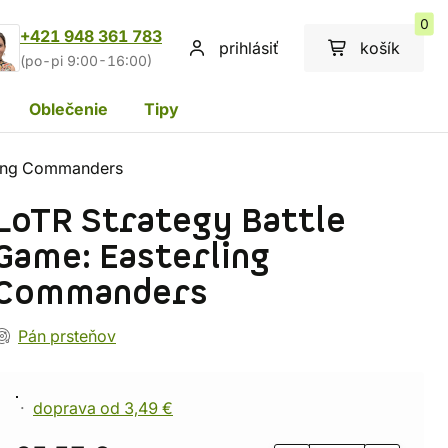
0
+421 948 361 783
prihlásiť
košík
(po-pi 9:00-16:00)
Oblečenie
Tipy
rling Commanders
LoTR Strategy Battle
Game: Easterling
Commanders
Pán prsteňov
doprava od 3,49 €