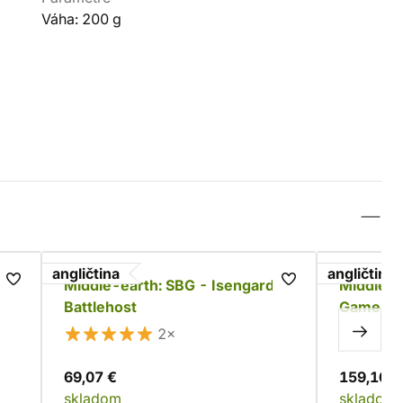
Váha: 200 g
angličtina
angličtina
es
Middle-earth: SBG - Isengard
Middle-e
Battlehost
Game - W
Battle of
2×
69,07 €
159,16 €
skladom
skladom