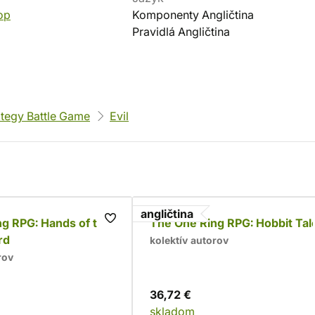
op
Komponenty Angličtina
Pravidlá Angličtina
ategy Battle Game
Evil
angličtina
g RPG: Hands of the
The One Ring RPG: Hobbit Tal
rd
kolektív autorov
rov
36,72 €
skladom