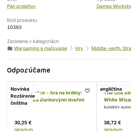
Pán prsteňov
Games Worksh
Kód produktu
10393
Zaradené v kategóriách
Wargaming a maľovanie
Hry
Middle-earth: Str
Odporúčame
Novinka
angličtina
Jeden prsten - hra na hrdiny:
The One Rin
Rozšírenie
Moria - Za Durinovými dveřmi
White Wiza
čeština
kolektív auto
30,25 €
36,72 €
skladom
skladom