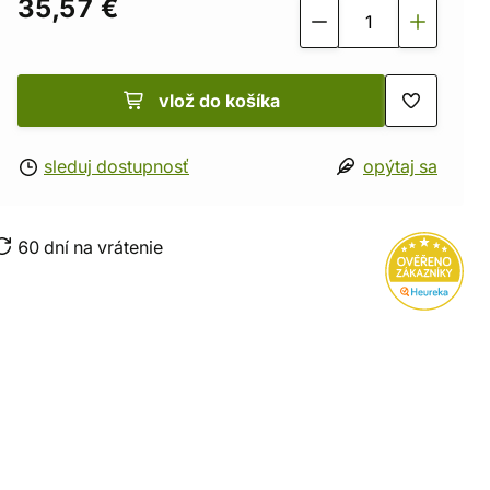
35,57 €
vlož do košíka
sleduj dostupnosť
opýtaj sa
60 dní na vrátenie