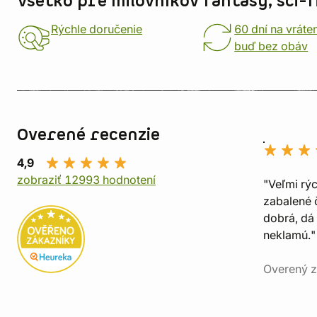
Všetko pre milovníkov fantasy, sci-fi
Rýchle doručenie
60 dní na vráte
buď bez obáv
Overené recenzie
4,9
zobraziť 12993 hodnotení
"Veľmi rý
zabalené č
dobrá, dá 
neklamú."
Overený z