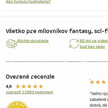
Ako fungujú hodnotenia?
Informácie o obchode
Všetko pre milovníkov fantasy, sci-fi
Rýchle doručenie
60 dní na vráte
buď bez obáv
Overené recenzie
4,9
zobraziť 12993 hodnotení
"Veľmi rý
zabalené č
dobrá, dá 