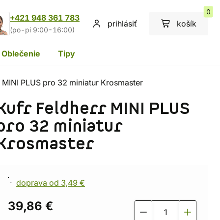
0
+421 948 361 783
prihlásiť
košík
(po-pi 9:00-16:00)
Oblečenie
Tipy
r MINI PLUS pro 32 miniatur Krosmaster
Kufr Feldherr MINI PLUS
pro 32 miniatur
Krosmaster
doprava od 3,49 €
39,86 €