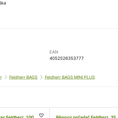
ška
EAN
4052526353777
r
Feldherr BAGS
Feldherr BAGS MINI PLUS
er Feldherr, 100
Pěnový pořadač Feldherr, 35