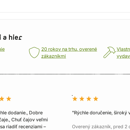
 a hier
nie
20 rokov na trhu, overené
Vlastn
zákazníkmi
vydav
chle dodanie., Dobre
"Rýchle doručenie, široký 
aje., Chuť čajov veľmi
sa riadiť recenziami –
Overený zákazník, pred 2