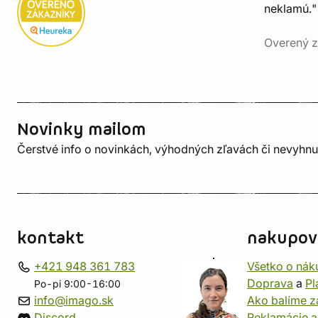
neklamú."
Overený z
Novinky mailom
Čerstvé info o novinkách, výhodných zľavách či nevyhn
kontakt
nakupov
+421 948 361 783
Všetko o nák
Doprava
a
Pl
Po-pi 9:00-16:00
info@imago.sk
Ako balíme z
Discord
Reklamácie a