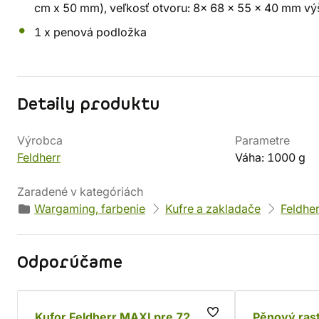
cm x 50 mm), veľkosť otvoru: 8x 68 x 55 x 40 mm vý
1 x penová podložka
Detaily produktu
Výrobca
Parametre
Feldherr
Váha: 1000 g
Zaradené v kategóriách
Wargaming, farbenie
Kufre a zakladače
Feldher
Odporúčame
Kufor Feldherr MAXI pre 72
Pěnový rast