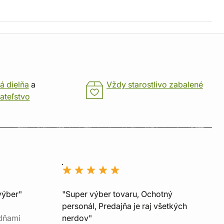
á dielňa
a
Vždy starostlivo zabalené
ateľstvo
výber"
"Super výber tovaru, Ochotný
personál, Predajňa je raj všetkých
 dňami
nerdov"