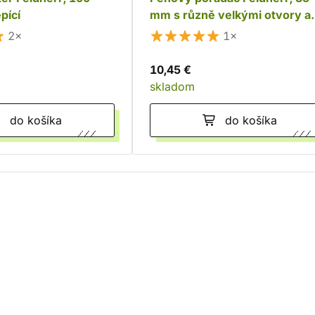
pící
mm s různě velkými otvory a
dnem
2×
1×
10,45 €
skladom
do košíka
do košíka