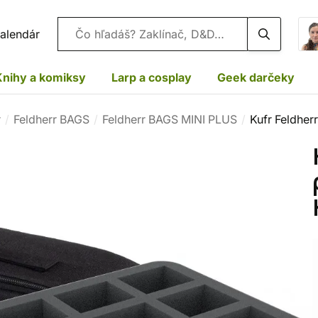
Vyhľadávanie
alendár
Knihy a komiksy
Larp a cosplay
Geek darčeky
r
Feldherr BAGS
Feldherr BAGS MINI PLUS
Kufr Feldher