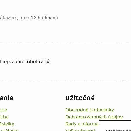
ákazník, pred 13 hodinami
utnej vzbure
robotov
anie
užitočné
upe
Obchodné podmienky
atba
Ochrana osobných údajov
ásielky
Rady a informace
 vrátenie
Veľkoobchod