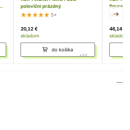
poloviční prázdný
figurek
5×
20,12 €
46,14 €
skladom
skladom
do košíka