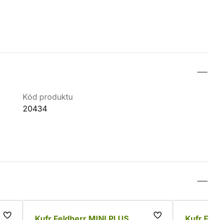
Kód produktu
20434
Kufr Feldherr MINI PLUS
Kufr Fel