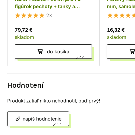
figúrok pechoty + tanky a
mm, samole
monštrá
2×
79,72 €
16,32 €
skladom
skladom
do košíka
Hodnotení
Produkt zatiaľ nikto nehodnotil, buď prvý!
napíš hodnotenie