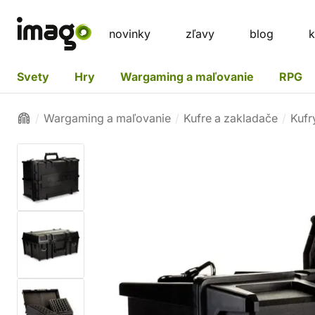
novinky
zľavy
blog
k
Svety
Hry
Wargaming a maľovanie
RPG
Wargaming a maľovanie
Kufre a zakladače
Kufr