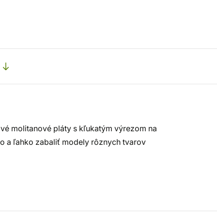
ové molitanové pláty s kľukatým výrezom na
o a ľahko zabaliť modely rôznych tvarov