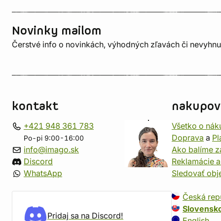
Novinky mailom
Čerstvé info o novinkách, výhodných zľavách či nevyhn
kontakt
nakupov
+421 948 361 783
Všetko o nák
Doprava
a
Pl
Po-pi 9:00-16:00
info@imago.sk
Ako balíme z
Discord
Reklamácie a
WhatsApp
Sledovať ob
Česká rep
Slovensk
Pridaj sa na Discord!
English