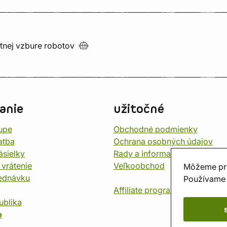
utnej vzbure
robotov
anie
užitočné
upe
Obchodné podmienky
atba
Ochrana osobných údajov
ásielky
Rady a informace
 vrátenie
Veľkoobchod
Môžeme pr
jednávku
Používame 
Affiliate program
ublika
o