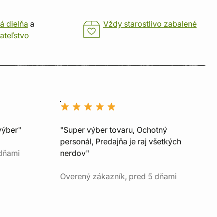
á dielňa
a
Vždy starostlivo zabalené
ateľstvo
výber"
"Super výber tovaru, Ochotný
personál, Predajňa je raj všetkých
 dňami
nerdov"
Overený zákazník, pred 5 dňami