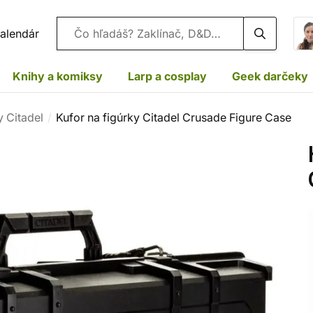
Vyhľadávanie
alendár
Knihy a komiksy
Larp a cosplay
Geek darčeky
y Citadel
Kufor na figúrky Citadel Crusade Figure Case