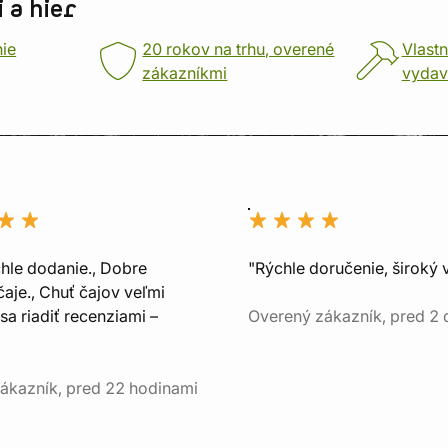
 a hier
nie
20 rokov na trhu, overené
Vlastn
zákazníkmi
vydav
chle dodanie., Dobre
"Rýchle doručenie, široký 
aje., Chuť čajov veľmi
sa riadiť recenziami –
Overený zákazník, pred 2
ákazník, pred 22 hodinami