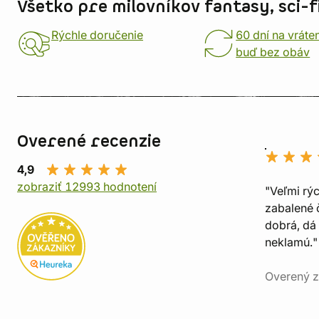
Všetko pre milovníkov fantasy, sci-fi
Rýchle doručenie
60 dní na vráte
buď bez obáv
Overené recenzie
4,9
zobraziť 12993 hodnotení
"Veľmi rý
zabalené č
dobrá, dá 
neklamú."
Overený z