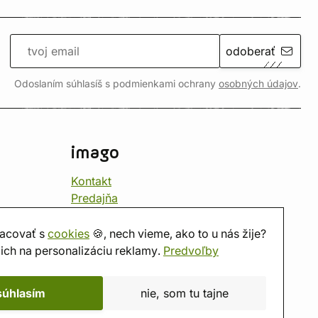
odoberať
Odoslaním súhlasíš s podmienkami ochrany
osobných údajov
.
imago
Kontakt
Predajňa
Herňa
O nás
acovať s
cookies
🍪, nech vieme, ako to u nás žije?
Hodnotenie obchodu
ich na personalizáciu reklamy.
Predvoľby
Darčekové poukážky
Kalendár
súhlasím
nie, som tu tajne
imago.blog