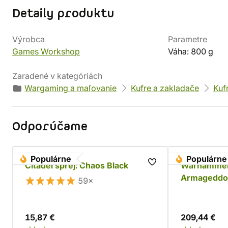
Detaily produktu
Výrobca
Parametre
Games Workshop
Váha: 800 g
Zaradené v kategóriách
Wargaming a maľovanie
Kufre a zakladače
Kuf
Odporúčame
Populárne
Populárne
Citadel sprej: Chaos Black
Warhammer
Armageddo
59×
15,87 €
209,44 €