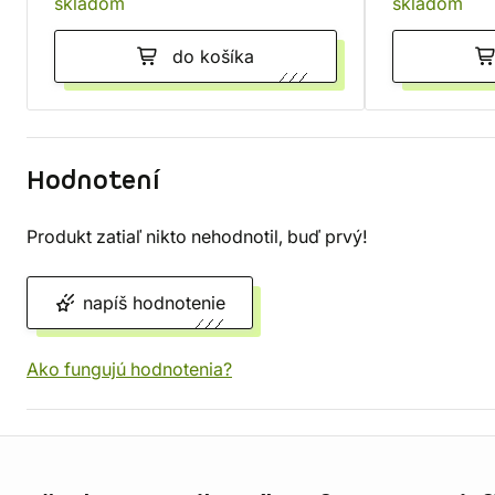
skladom
skladom
do košíka
Hodnotení
Produkt zatiaľ nikto nehodnotil, buď prvý!
napíš hodnotenie
Ako fungujú hodnotenia?
Informácie o obchode