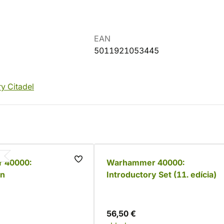
EAN
5011921053445
ry Citadel
 40000:
Warhammer 40000:
n
Introductory Set (11. edícia)
56,50 €