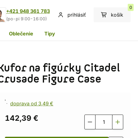
0
+421 948 361 783
prihlásiť
košík
(po-pi 9:00-16:00)
Oblečenie
Tipy
Kufor na figúrky Citadel
Crusade Figure Case
doprava od 3,49 €
142,39 €