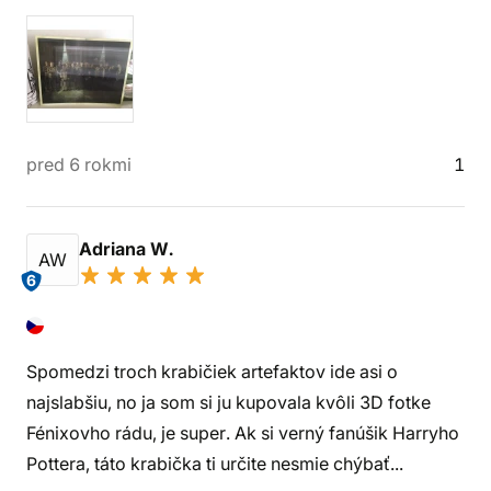
pred 6 rokmi
1
Adriana W.
AW
6
Spomedzi troch krabičiek artefaktov ide asi o
najslabšiu, no ja som si ju kupovala kvôli 3D fotke
Fénixovho rádu, je super. Ak si verný fanúšik Harryho
Pottera, táto krabička ti určite nesmie chýbať...