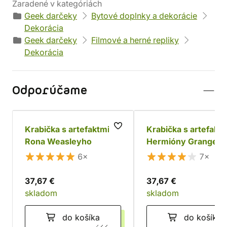
Zaradené v kategóriách
Geek darčeky
Bytové doplnky a dekorácie
Dekorácia
Geek darčeky
Filmové a herné repliky
Dekorácia
Odporúčame
Krabička s artefaktmi
Krabička s artefakt
Rona Weasleyho
Hermióny Grangero
6×
7×
37,67 €
37,67 €
skladom
skladom
do košíka
do košíka