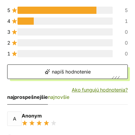
5
5
4
1
3
0
2
0
1
0
napíš hodnotenie
Ako fungujú hodnotenia?
najprospešnejšie
najnovšie
Anonym
A