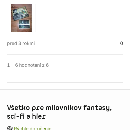
pred 3 rokmi
0
1
-
6
hodnotení
z
6
Informácie o obchode
Všetko pre milovníkov fantasy,
sci-fi a hier
Rýchle doručenie