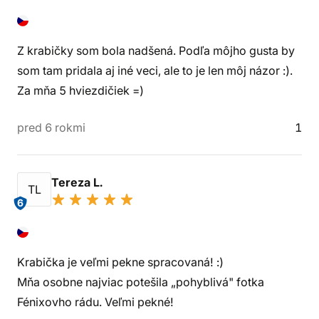
Z krabičky som bola nadšená. Podľa môjho gusta by
som tam pridala aj iné veci, ale to je len môj názor :).
Za mňa 5 hviezdičiek =)
pred 6 rokmi
1
Tereza L.
TL
6
Krabička je veľmi pekne spracovaná! :)
Mňa osobne najviac potešila „pohyblivá" fotka
Fénixovho rádu. Veľmi pekné!