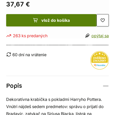
37,67 €
vlož do košíka
263 ks predaných
opýtaj sa
60 dní na vrátenie
Popis
Dekoratívna krabička s pokladmi Harryho Pottera.
Vnútri nájdeš sedem predmetov: správu o prijatí do
Bradavíc, zatykač na Siriusa Blacka, lístok na