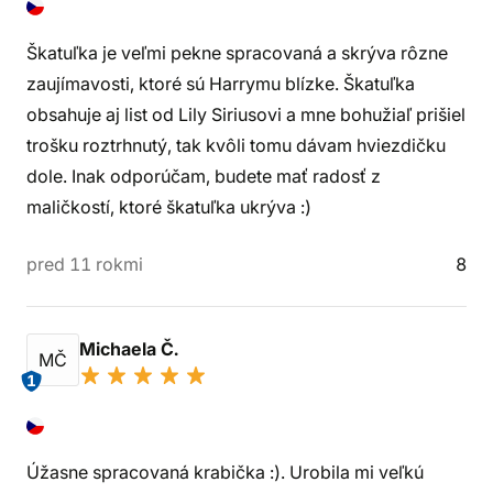
Škatuľka je veľmi pekne spracovaná a skrýva rôzne
zaujímavosti, ktoré sú Harrymu blízke. Škatuľka
obsahuje aj list od Lily Siriusovi a mne bohužiaľ prišiel
trošku roztrhnutý, tak kvôli tomu dávam hviezdičku
dole. Inak odporúčam, budete mať radosť z
maličkostí, ktoré škatuľka ukrýva :)
pred 11 rokmi
8
Michaela Č.
MČ
1
Úžasne spracovaná krabička :). Urobila mi veľkú