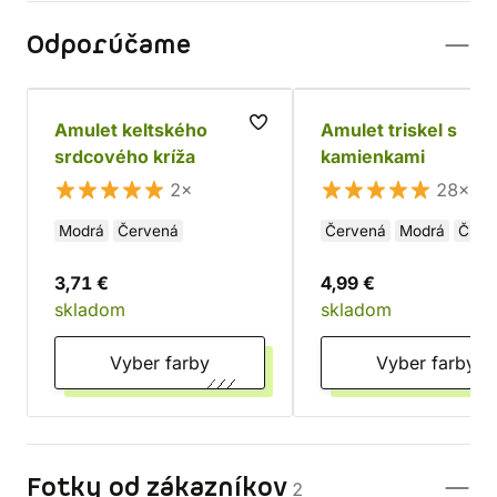
Odporúčame
Amulet keltského
Amulet triskel s
srdcového kríža
kamienkami
2×
28×
Modrá
Červená
Červená
Modrá
Čiern
3,71 €
4,99 €
skladom
skladom
Vyber farby
Vyber farby
Fotky od zákazníkov
2