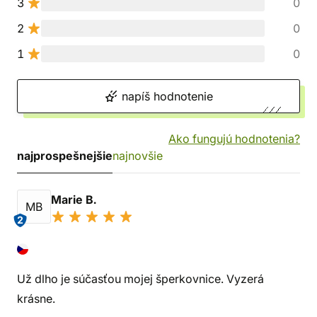
3
0
2
0
1
0
napíš hodnotenie
Ako fungujú hodnotenia?
najprospešnejšie
najnovšie
Marie B.
MB
2
Už dlho je súčasťou mojej šperkovnice. Vyzerá
krásne.