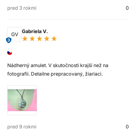
pred 3 rokmi
0
Gabriela V.
GV
3
Nádherný amulet. V skutočnosti krajší než na
fotografii. Detailne prepracovaný, žiariaci.
pred 9 rokmi
0