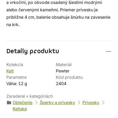
a vrkočmi, po obvode osadený šiestimi modrými
alebo červenými kameňmi. Priemer prívesku je
približne 4 cm, balenie obsahuje šnúrku na zavesenie
na krk.
Detaily produktu
Kolekcia
Materiál
Kelt
Pewter
Parametre
Kód produktu
Váha: 12 g
2404
Zaradené v kategóriách
Oblečenie
Šperky a prívesky
Prívesky
Keltské