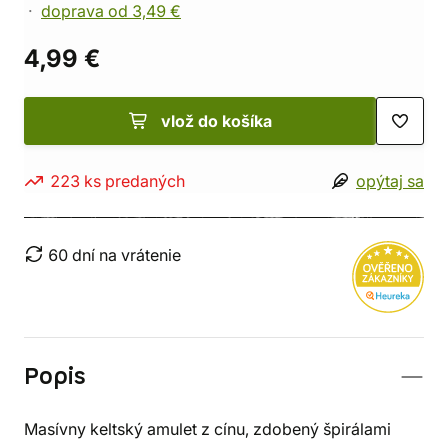
doprava od 3,49 €
4,99 €
vlož do košíka
223 ks predaných
opýtaj sa
60 dní na vrátenie
Popis
Masívny keltský amulet z cínu, zdobený špirálami