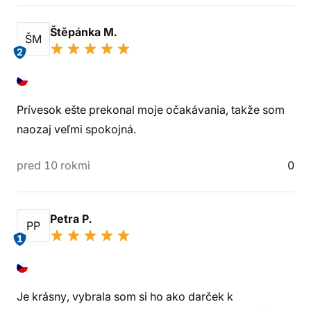
Štěpánka M.
ŠM
2
Prívesok ešte prekonal moje očakávania, takže som
naozaj veľmi spokojná.
pred 10 rokmi
0
Petra P.
PP
1
Je krásny, vybrala som si ho ako darček k