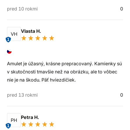
pred 10 rokmi
0
Vlasta H.
VH
1
Amulet je úžasný, krásne prepracovaný. Kamienky sú
v skutočnosti tmavšie než na obrázku, ale to vôbec
nie je na škodu. Päť hviezdičiek.
pred 13 rokmi
0
Petra H.
PH
1