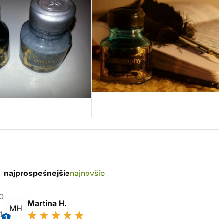
najprospešnejšie
najnovšie
0
Martina H.
MH
1
1