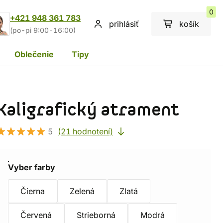
0
+421 948 361 783
prihlásiť
košík
(po-pi 9:00-16:00)
Oblečenie
Tipy
Kaligrafický atrament
5
(21 hodnotení)
Vyber farby
Čierna
Zelená
Zlatá
Červená
Strieborná
Modrá