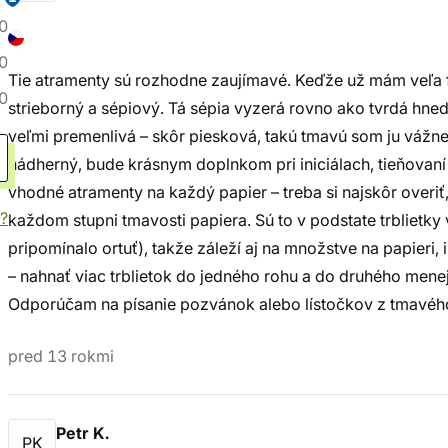
0
0
Tie atramenty sú rozhodne zaujímavé. Keďže už mám veľa fa
0
strieborný a sépiový. Tá sépia vyzerá rovno ako tvrdá hne
veľmi premenlivá – skôr piesková, takú tmavú som ju vážne 
nádherný, bude krásnym doplnkom pri iniciálach, tieňovaní 
vhodné atramenty na každý papier – treba si najskôr overiť
?
každom stupni tmavosti papiera. Sú to v podstate trblietky 
pripomínalo ortuť), takže záleží aj na množstve na papieri,
– nahnať viac trblietok do jedného rohu a do druhého menej
Odporúčam na písanie pozvánok alebo lístočkov z tmavého
pred 13 rokmi
Petr K.
PK