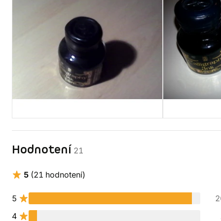
Hodnotení
21
5
(21 hodnotení)
5
2
4