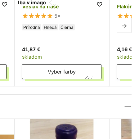
Iba v imago
Vešiak na fľaše
Flakónik
5×
Prírodná
Hnedá
Čierna
41,87 €
4,16 €
skladom
skladom
Vyber farby