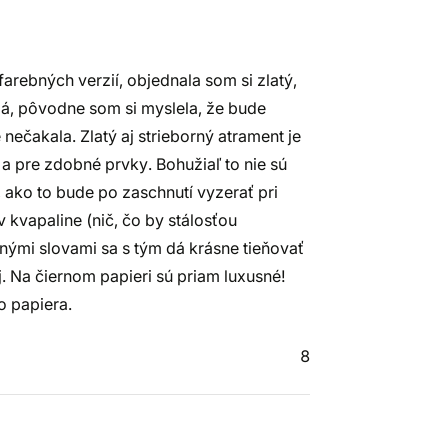
rebných verzií, objednala som si zlatý,
dá, pôvodne som si myslela, že bude
nečakala. Zlatý aj strieborný atrament je
a pre zdobné prvky. Bohužiaľ to nie sú
, ako to bude po zaschnutí vyzerať pri
v kvapaline (nič, čo by stálosťou
 inými slovami sa s tým dá krásne tieňovať
. Na čiernom papieri sú priam luxusné!
 papiera.
8