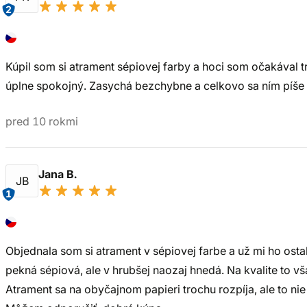
2
Kúpil som si atrament sépiovej farby a hoci som očakával tro
úplne spokojný. Zasychá bezchybne a celkovo sa ním píše
pred 10 rokmi
Jana B.
JB
1
Objednala som si atrament v sépiovej farbe a už mi ho ostal
pekná sépiová, ale v hrubšej naozaj hnedá. Na kvalite to vš
Atrament sa na obyčajnom papieri trochu rozpíja, ale to nie 