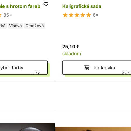
nie s hrotom farebný
Kaligrafická sada
35×
6×
drá
Vínová
Oranžová
25,10 €
skladom
Vyber farby
do košíka