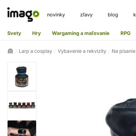
novinky
zľavy
blog
k
Svety
Hry
Wargaming a maľovanie
RPG
Larp a cosplay
Vybavenie a rekvizity
Na písanie