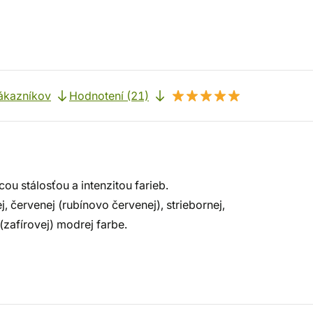
ákazníkov
Hodnotení (21)
ou stálosťou a intenzitou farieb.
j, červenej (rubínovo červenej), striebornej,
zafírovej) modrej farbe.