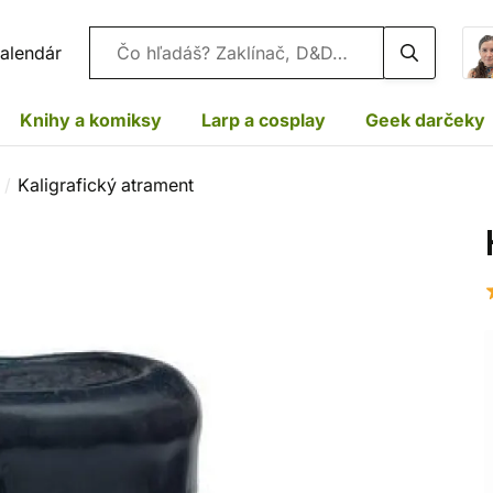
Vyhľadávanie
alendár
Knihy a komiksy
Larp a cosplay
Geek darčeky
Kaligrafický atrament