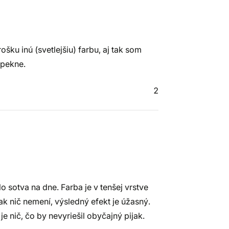
šku inú (svetlejšiu) farbu, aj tak som
 pekne.
2
o sotva na dne. Farba je v tenšej vrstve
ak nič nemení, výsledný efekt je úžasný.
je nič, čo by nevyriešil obyčajný pijak.