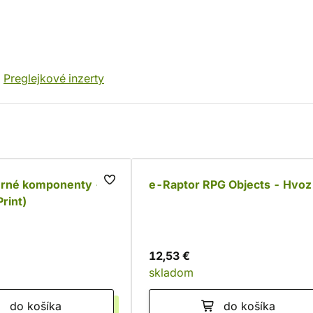
Preglejkové inzerty
herné komponenty -
e-Raptor RPG Objects - Hvoz
rint)
12,53 €
skladom
do košíka
do košíka