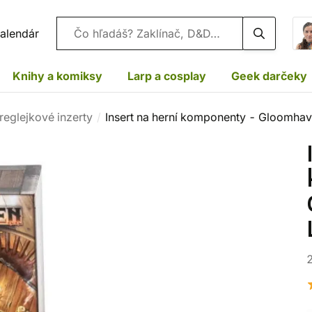
Vyhľadávanie
alendár
Knihy a komiksy
Larp a cosplay
Geek darčeky
reglejkové inzerty
Insert na herní komponenty - Gloomhave