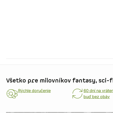
Informácie o obchode
Všetko pre milovníkov fantasy, sci-fi
Rýchle doručenie
60 dní na vráte
buď bez obáv