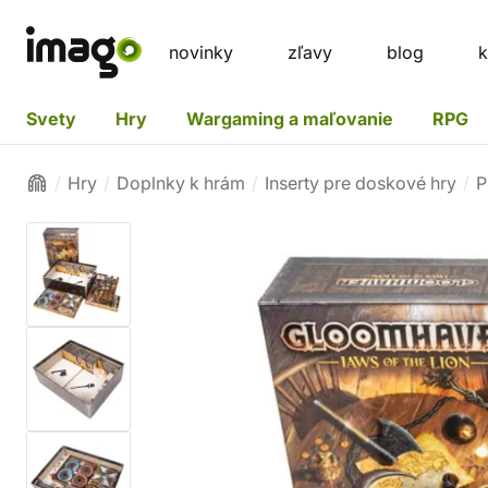
novinky
zľavy
blog
k
Svety
Hry
Wargaming a maľovanie
RPG
Hry
Doplnky k hrám
Inserty pre doskové hry
P