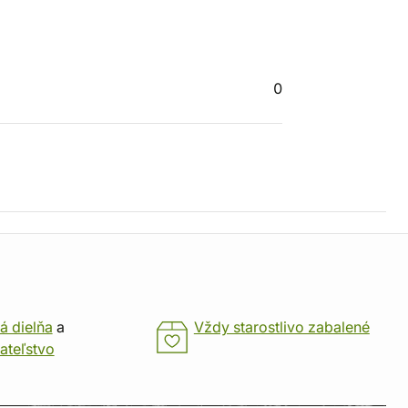
0
á dielňa
a
Vždy starostlivo zabalené
ateľstvo