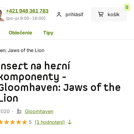
0
+421 948 361 783
prihlásiť
košík
(po-pi 9:00-16:00)
Oblečenie
Tipy
n: Jaws of the Lion
Insert na herní
komponenty -
Gloomhaven: Jaws of the
Lion
2020
Gloomhaven
5
(1 hodnotení)