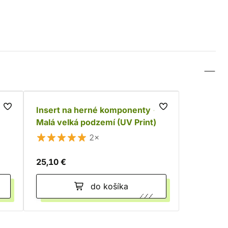
-
Insert na herné komponenty -
Malá velká podzemí (UV Print)
2×
25,10 €
do košíka