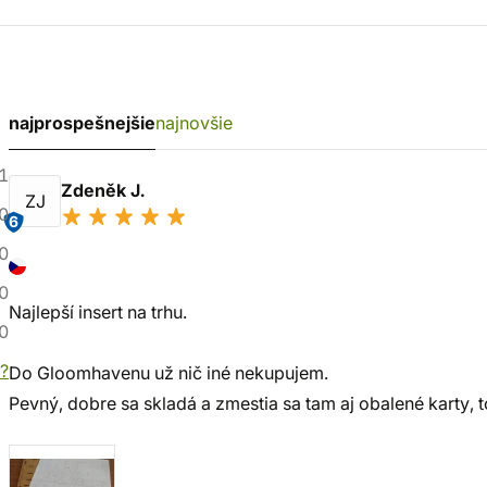
najprospešnejšie
najnovšie
1
Zdeněk J.
ZJ
0
6
0
0
Najlepší insert na trhu.
0
?
Do Gloomhavenu už nič iné nekupujem.
Pevný, dobre sa skladá a zmestia sa tam aj obalené karty, t