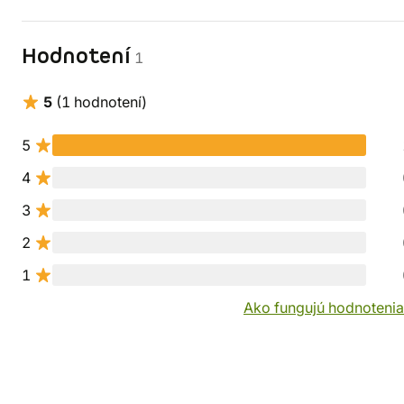
Hodnotení
1
5
(1 hodnotení)
5
4
3
2
1
Ako fungujú hodnotenia