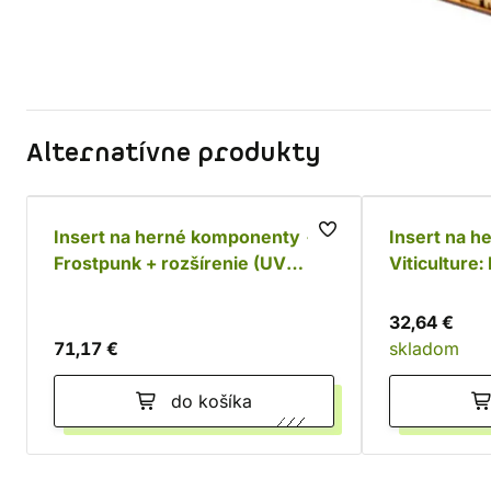
Alternatívne produkty
Insert na herné komponenty -
Insert na 
Frostpunk + rozšírenie (UV
Viticulture:
Print)
Print)
32,64 €
71,17 €
skladom
do košíka