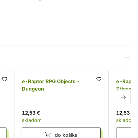
d
e-Raptor RPG Objects -
e-Raptor
Dungeon
Zřícanin
12,53 €
12,53 €
skladom
skladom
do košíka