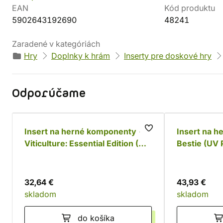
EAN
Kód produktu
5902643192690
48241
Zaradené v kategóriách
Hry
Doplnky k hrám
Inserty pre doskové hry
Odporúčame
Insert na herné komponenty -
Insert na 
Viticulture: Essential Edition (UV
Bestie (UV P
Print)
32,64 €
43,93 €
skladom
skladom
do košíka