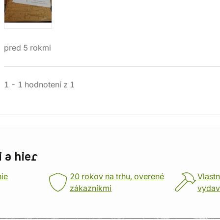
pred 5 rokmi
1
-
1
hodnotení
z
1
 a hier
nie
20 rokov na trhu, overené
Vlastn
zákazníkmi
vydav