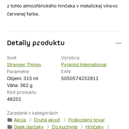
z tohto atmosférického hrnčeka v metalickej vínovo
červenej farbe.
Detaily produktu
Svet
Výrobca
Stranger Things
Pyramid International
Parametre
EAN
Objem: 315 ml
5050574252911
Váha: 362 g
Kód produktu
48201
Zaradené v kategóriách
Akcia
Druhá akosť
Poškodený tovar
Geek darčeky
Do kuchyne
Hrnčeky