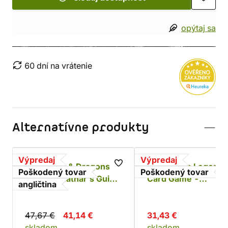
opýtaj sa
60 dní na vrátenie
Alternatívne produkty
Výpredaj
Výpredaj
Dungeons & Dragons
Gwent The Legenda
Poškodený tovar
Poškodený tovar
RPG - Xanathar's Guide
Card Game -
angličtina
to Everything -
poškodené
poškozeno
47,67 €
41,14 €
31,43 €
skladom
skladom