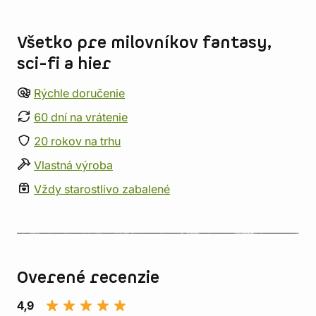
Informácie o obchode
Všetko pre milovníkov fantasy,
sci-fi a hier
Rýchle doručenie
60 dní na vrátenie
20 rokov na trhu
Vlastná výroba
Vždy starostlivo zabalené
Overené recenzie
4,9